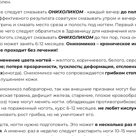
олен.
е следует смазывать
ОНИХОЛИКОМ
- каждый вечер
до по
ффективного результата советуем смазывать утром и вече
тричь и смазать место среза и полость под ногтем. Первый
сле чего следует обратиться в Здравницу для назначения и
Ноготь следует смазывать
ОНИХОЛИКОМ
до тех пор, пока о
о может занять 6-12 месяцев.
Онихомикоз – хроническое 
не проходит без лечения!
менение цвета ногтей –
желтого, коричневого, белого, сер
е; потеря прозрачности, тусклость; деформация, отслоени
ах
(иногда). Онихомикоз часто сопровождается
грибком сто
елушением кожи.
ихомикоз лабораторно, так как внешние признаки могут б
ческая травма, дефицит железа, старение, плохое кровообр
коз) тоже могут менять ногти. обладающая противогрибковой
ь на пораженный ноготь, курс 6–12 месяцев.
не любят кислу
новить рост грибка, но не уничтожит его.
ств, ногти нужно подготовить. Это может
в несколько раз 
я
. А именно: раз в неделю следует распарить ноги 10–15 мину