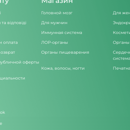
нту
Магазин
і
Головной мозг
Для же
 та відповіді
Для мужчин
Эндокр
Иммунная система
Космет
и оплата
ЛОР-органы
Органы
возврат
Органы пищеварения
Сердеч
систем
публичной оферты
Кожа, волосы, ногти
Печатн
циальности
ok
e