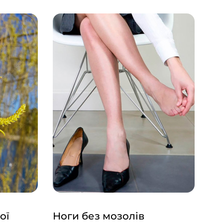
ої
Ноги без мозолів
Тр