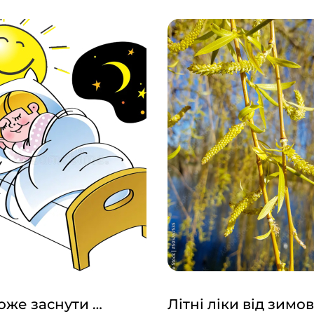
же заснути …
Літні ліки від зимов