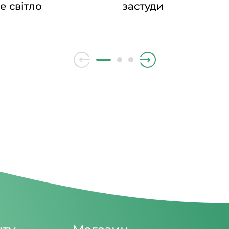
е світло
застуди