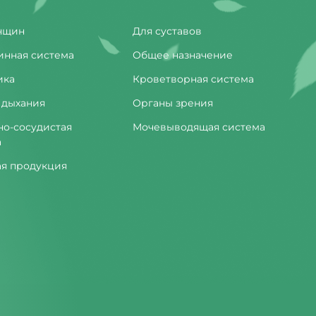
нщин
Для суставов
инная система
Общее назначение
ика
Кроветворная система
 дыхания
Органы зрения
но-сосудистая
Мочевыводящая система
а
ая продукция