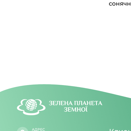
сонячн
АДРЕС