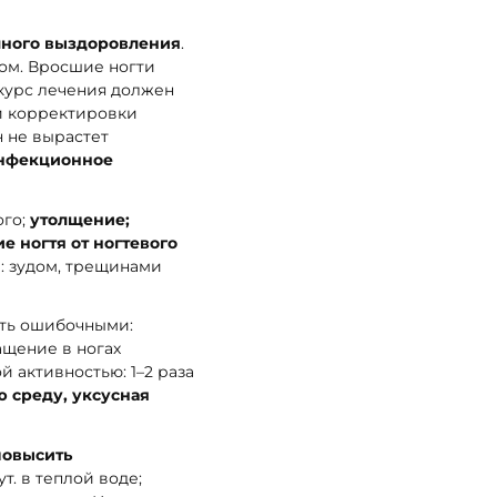
лного выздоровления
.
ром. Вросшие ногти
 курс лечения должен
ли корректировки
н не вырастет
инфекционное
ого;
утолщение;
е ногтя от ногтевого
п
: зудом, трещинами
ыть ошибочными:
ащение в ногах
 активностью: 1–2 раза
ю среду, уксусная
повысить
т. в теплой воде;