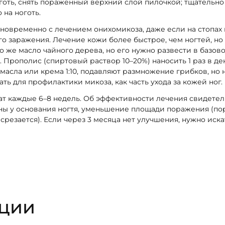
готь, снять пораженный верхний слой пилочкой; тщательно
 на ноготь.
новременно с лечением онихомикоза, даже если на стопах 
о заражения. Лечение кожи более быстрое, чем ногтей, но
о же масло чайного дерева, но его нужно развести в базово
ь. Прополис (спиртовый раствор 10–20%) наносить 1 раз в д
масла или крема 1:10, подавляют размножение грибков, но н
ть для профилактики микоза, как часть ухода за кожей ног.
т каждые 6–8 недель. Об эффективности лечения свидетел
ны у основания ногтя, уменьшение площади поражения (по
срезается). Если через 3 месяца нет улучшения, нужно иска
ации