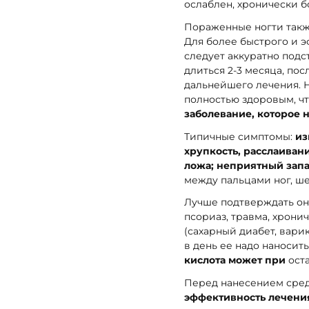
ослаблен, хронически б
Пораженные ногти такж
Для более быстрого и э
следует аккуратно подс
длиться 2-3 месяца, по
дальнейшего лечения. 
полностью здоровым, чт
заболевание, которое 
Типичные симптомы:
из
хрупкость, расслаивани
ложа; неприятный зап
между пальцами ног, ш
Лучше подтверждать он
псориаз, травма, хрони
(сахарный диабет, вари
в день ее надо наносит
кислота может при
оста
Перед нанесением сред
эффективность лечени