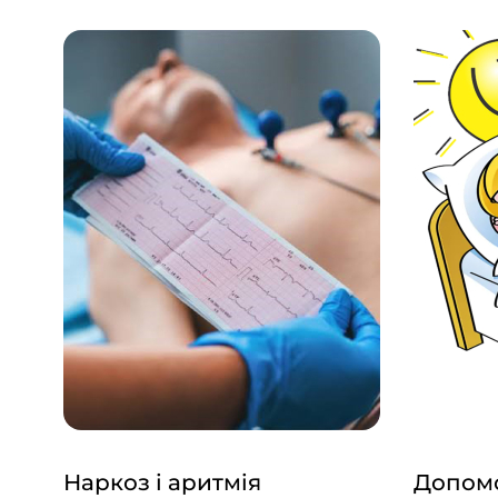
Наркоз і аритмія
Допомо