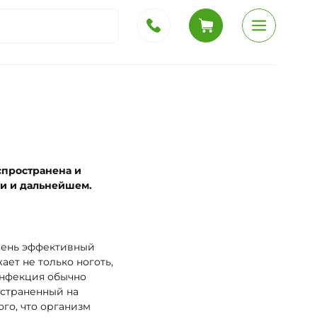
спространена и
ии и дальнейшем.
чень эффективный
ет не только ноготь,
инфекция обычно
остраненный на
ого, что организм