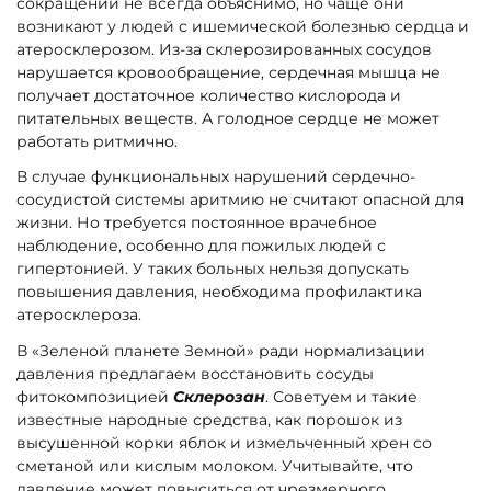
сокращений не всегда объяснимо, но чаще они
возникают у людей с ишемической болезнью сердца и
атеросклерозом. Из-за склерозированных сосудов
нарушается кровообращение, сердечная мышца не
получает достаточное количество кислорода и
питательных веществ. А голодное сердце не может
работать ритмично.
В случае функциональных нарушений сердечно-
сосудистой системы аритмию не считают опасной для
жизни. Но требуется постоянное врачебное
наблюдение, особенно для пожилых людей с
гипертонией. У таких больных нельзя допускать
повышения давления, необходима профилактика
атеросклероза.
В «Зеленой планете Земной» ради нормализации
давления предлагаем восстановить сосуды
фитокомпозицией
Склерозан
. Советуем и такие
известные народные средства, как порошок из
высушенной корки яблок и измельченный хрен со
сметаной или кислым молоком. Учитывайте, что
давление может повыситься от чрезмерного