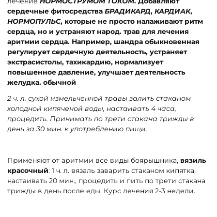
лечение
НОРМОСТРУМОМ
ТОКОМ
. Добавляют
сердечные фитосредства
БРАДИКАРД
,
КАРДИАК
,
НОРМОПУЛЬС
, которые не просто налаживают ритм
сердца, но и устраняют народ. трав для лечения
аритмии сердца. Например, шандра обыкновенная
регулирует сердечную деятельность, устраняет
экстрасистолы, тахикардию, нормализует
повышенное давление, улучшает деятельность
желудка. обычной
2 ч. л. сухой измельченной травы залить стаканом
холодной кипяченой воды, настаивать 4 часа,
процедить. Принимать по трети стакана трижды в
день за 30 мин. к употреблению пищи.
Применяют от аритмии все виды боярышника,
вязиль
красочный
: 1 ч. л. вязаль заварить стаканом кипятка,
настаивать 20 мин., процедить и пить по трети стакана
трижды в день после еды. Курс лечения 2-3 недели.