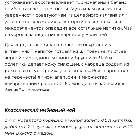
успокаивает, восстанавливает гормональный баланс,
прибавляет женственности. Мужчинам для силы и
уверенности советуют чай из целебного калгана или
узколистного хамериона, который по содержанию
микроэлементов опередит все остальные напитки. Чай
из укропа наладит пищеварение у малышей.
Для сердца заваривают лепестки боярышника,
витаминный напиток готовят из шиповника, листьев
черной смородины, малины и брусники. Чай из
облепихи делает кожу сияющей, с чабреца бодрит, из
ромашки и пустырника успокаивает… Всех вариантов
не перечесть! лимон, апельсин и множество
лекарственных растений. Можно делать чай вообще
без чайных листьев.
Классический имбирный чай
2 ч. л. натертого корешка имбиря залить 0,5 л кипятка,
добавить 2-3 кусочка лимона, укутать, настаивать 15-20
мин. Вкусно с медом.