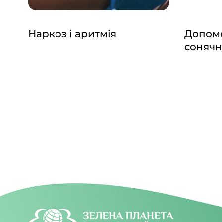
Наркоз і аритмія
Допомо
сонячн