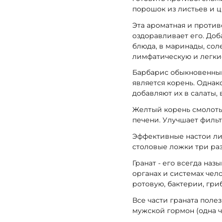
порошок из листьев и ц
Эта ароматная и против
оздоравливает его. До
блюда, в маринады, сол
лимфатическую и легки
Барбарис обыкновенный 
является корень. Однак
добавляют их в салаты,
Желтый корень смолоты
печени. Улучшает филь
Эффективные настои лис
столовые ложки три раз
Гранат - его всегда на
органах и системах чел
ротовую, бактерии, гри
Все части граната поле
мужской гормон (одна ч