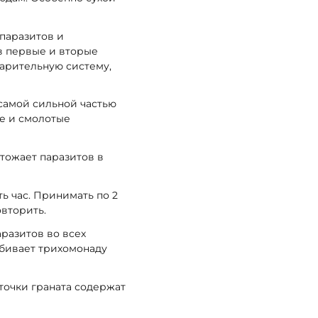
 паразитов и
в первые и вторые
варительную систему,
 самой сильной частью
ые и смолотые
тожает паразитов в
ь час. Принимать по 2
овторить.
аразитов во всех
убивает трихомонаду
сточки граната содержат