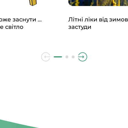
же заснути …
Літні ліки від зимов
е світло
застуди