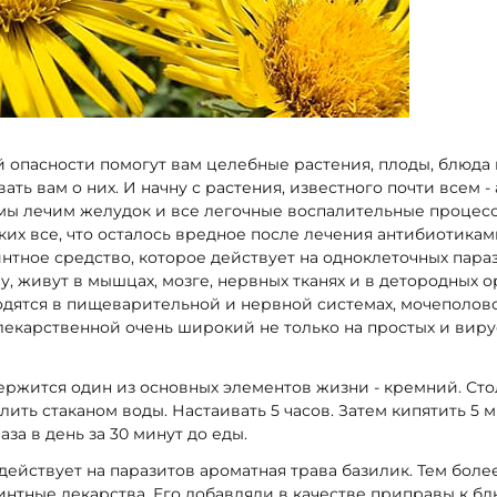
 опасности помогут вам целебные растения, плоды, блюда 
ать вам о них. И начну с растения, известного почти всем -
мы лечим желудок и все легочные воспалительные процессы
ких все, что осталось вредное после лечения антибиотиками
тное средство, которое действует на одноклеточных пара
у, живут в мышцах, мозге, нервных тканях и в детородных о
одятся в пищеварительной и нервной системах, мочеполово
лекарственной очень широкий не только на простых и вирус
держится один из основных элементов жизни - кремний. Ст
ить стаканом воды. Настаивать 5 часов. Затем кипятить 5 ми
аза в день за 30 минут до еды.
действует на паразитов ароматная трава базилик. Тем более
нтные лекарства. Его добавляли в качестве приправы к бл