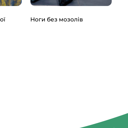
ої
Ноги без мозолів
Тр