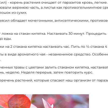
ил) - корень растения очищает от паразитов кровь, легкие
вали верхнюю часть, а листья как противогельминтное ср
рошок из сухих.
вясил обладает мочегонными, антисептическими, противо
ст ложка на стакан кипятка. Настаивать 30 минут. Процедить.
до еды.
ки на 2 стакана кипятка настаивать час. Пить по ½ стакана 4 
ты в виде ароматного чая - незаменимое средство. Особен
.
енных травы с цветами залить стаканом кипятка, настаиват
нь, неделю. Неделя перерыв, затем повторить курс.
еречень растений, которые спасают наш организм от пара