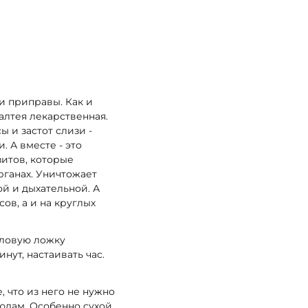
и приправы. Как и
 алтея лекарственная.
 и застот слизи -
. А вместе - это
зитов, которые
рганах. Уничтожает
й и дыхательной. А
ов, а и на круглых
оловую ложку
нут, настаивать час.
, что из него не нужно
юдам. Особенно сухой