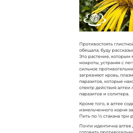
Противостоять глистной
обещала, буду рассказыв
Это растение, которым 
мокроты, устраняя с лег
сильное противогельмин
загрязняют кровь, плазм
паразитов, которые нах
спектр действия алтеи 
паразитов и солитера.
Кроме того, в алтее со
измельченного корня зал
Пить по ½ стакана три р
Почти идентична алтее 
готовить противогельми