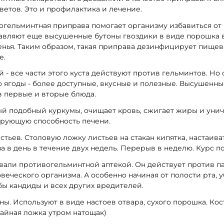
ветов. Это и профилактика и лечение.
огельминтная приправа помогает организму избавиться от
бавляют еще высушенные бутоны гвоздики в виде порошка 
енья. Таким образом, такая приправа дезинфицирует пище
е.
- все части этого куста действуют против гельминтов. Но
о ягоды - более доступные, вкусные и полезные. Высушенн
 в первые и вторые блюда.
й подобный куркумы, очищает кровь, сжигает жиры и унич
трующую способность печени.
тьев. Столовую ложку листьев на стакан кипятка, настаиват
а в день в течение двух недель. Перерыв в неделю. Курс п
зывали противогельминтной аптекой. Он действует против п
овеческого организма. А особенно начиная от полости рта, 
бы кандиды и всех других вредителей.
зны. Используют в виде настоев отвара, сухого порошка. Ко
айная ложка утром натощак)