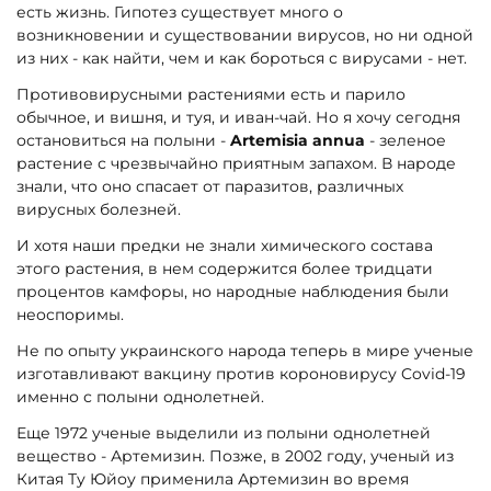
есть жизнь. Гипотез существует много о
возникновении и существовании вирусов, но ни одной
из них - как найти, чем и как бороться с вирусами - нет.
Противовирусными растениями есть и парило
обычное, и вишня, и туя, и иван-чай. Но я хочу сегодня
остановиться на полыни -
Artemisia annua
- зеленое
растение с чрезвычайно приятным запахом. В народе
знали, что оно спасает от паразитов, различных
вирусных болезней.
И хотя наши предки не знали химического состава
этого растения, в нем содержится более тридцати
процентов камфоры, но народные наблюдения были
неоспоримы.
Не по опыту украинского народа теперь в мире ученые
изготавливают вакцину против короновирусу Covid-19
именно с полыни однолетней.
Еще 1972 ученые выделили из полыни однолетней
вещество - Артемизин. Позже, в 2002 году, ученый из
Китая Ту Юйоу применила Артемизин во время