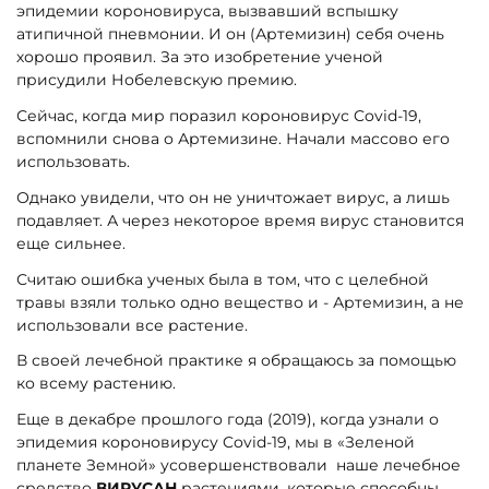
эпидемии короновируса, вызвавший вспышку
атипичной пневмонии. И он (Артемизин) себя очень
хорошо проявил. За это изобретение ученой
присудили Нобелевскую премию.
Сейчас, когда мир поразил короновирус Covid-19,
вспомнили снова о Артемизине. Начали массово его
использовать.
Однако увидели, что он не уничтожает вирус, а лишь
подавляет. А через некоторое время вирус становится
еще сильнее.
Считаю ошибка ученых была в том, что с целебной
травы взяли только одно вещество и - Артемизин, а не
использовали все растение.
В своей лечебной практике я обращаюсь за помощью
ко всему растению.
Еще в декабре прошлого года (2019), когда узнали о
эпидемия короновирусу Covid-19, мы в «Зеленой
планете Земной» усовершенствовали наше лечебное
средство
ВИРУСАН
растениями, которые способны