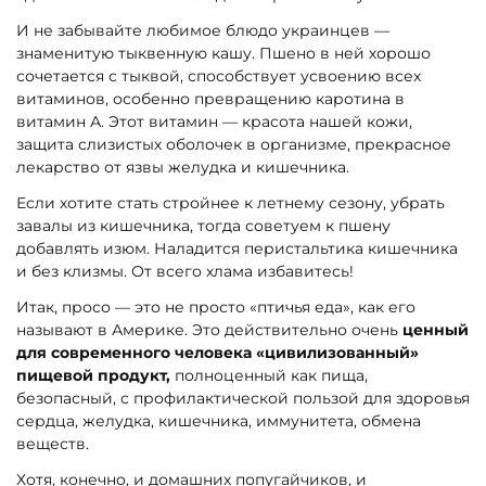
И не забывайте любимое блюдо украинцев —
знаменитую тыквенную кашу. Пшено в ней хорошо
сочетается с тыквой, способствует усвоению всех
витаминов, особенно превращению каротина в
витамин А. Этот витамин — красота нашей кожи,
защита слизистых оболочек в организме, прекрасное
лекарство от язвы желудка и кишечника.
Если хотите стать стройнее к летнему сезону, убрать
завалы из кишечника, тогда советуем к пшену
добавлять изюм. Наладится перистальтика кишечника
и без клизмы. От всего хлама избавитесь!
Итак, просо — это не просто «птичья еда», как его
называют в Америке. Это действительно очень
ценный
для современного человека «цивилизованный»
пищевой продукт,
полноценный как пища,
безопасный, с профилактической пользой для здоровья
сердца, желудка, кишечника, иммунитета, обмена
веществ.
Хотя, конечно, и домашних попугайчиков, и