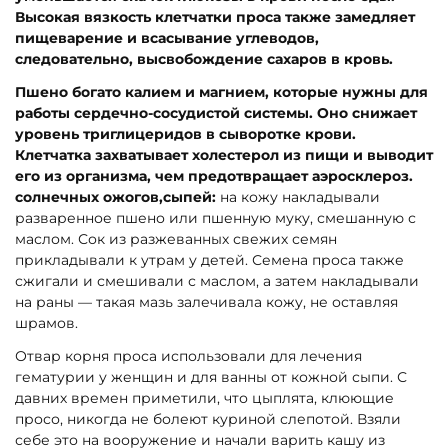
Высокая вязкость клетчатки проса также замедляет
пищеварение и всасывание углеводов,
следовательно, высвобождение сахаров в кровь.
Пшено богато калием и магнием, которые нужны для
работы сердечно-сосудистой системы. Оно снижает
уровень триглицеридов в сыворотке крови.
Клетчатка захватывает холестерол из пищи и выводит
его из организма, чем предотвращает аэросклероз.
солнечных ожогов,сыпей:
на кожу накладывали
разваренное пшено или пшенную муку, смешанную с
маслом. Сок из разжеванных свежих семян
прикладывали к утрам у детей. Семена проса также
сжигали и смешивали с маслом, а затем накладывали
на раны — такая мазь залечивала кожу, не оставляя
шрамов.
Отвар корня проса использовали для лечения
гематурии у женщин и для ванны от кожной сыпи. С
давних времен приметили, что цыплята, клюющие
просо, никогда не болеют куриной слепотой. Взяли
себе это на вооружение и начали варить кашу из