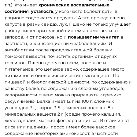
т.п.), кто имеет
хронические воспалительные
состояния
,
усталость
, у кого часто болеют дети: в
рационе содержатся продукты! А это прежде пшено,
капуста в разных видах, лук. Пшено не только улучшает
работу пищеварительной системы, помогает и от
запоров, и от поносов, но и
повышает иммунитет
, в
частности, и к инфекционным заболеваниям. И
антибиотики после продолжительной болезни
поможет вывести, почистить организм от других
токсинов. Пшено доступно всем, полезное и
питательное, это цельное зерно, содержащее много
витаминов и биологически активных веществ. По
пищевой и биологической ценности, по содержанию и
качеству белка, по содержанию сложных углеводов,
калорийности пшено можно приравнять к гречихе,
овсу, ячменю. Белка имеет 12 г на 100 г, сложных
углеводов 7 г, жиров 3-5 г, пищевых волокон 8 г,
минеральных веществ 2 г (среди прочего кальция,
железа, калия, магния, фосфора и цинка). В отличие от
риса или пшеницы, просо имеет более высокое
содержание некоторых аминокислот, в частности