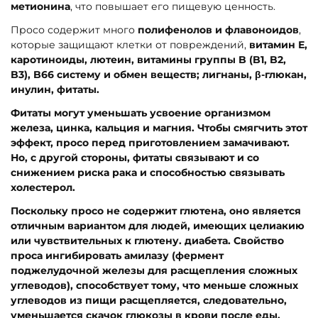
метионина
, что повышает его пищевую ценность.
Просо содержит много
полифенолов и флавоноидов
,
которые защищают клетки от повреждений,
витамин Е,
каротиноиды, лютеин, витамины группы B (B1, B2,
B3), B66 систему и обмен веществ; лигнаны, β-глюкан,
инулин, фитаты.
Фитаты могут уменьшать усвоение организмом
железа, цинка, кальция и магния. Чтобы смягчить этот
эффект, просо перед приготовлением замачивают.
Но, с другой стороны, фитаты связывают и со
снижением риска рака и способностью связывать
холестерол.
Поскольку просо не содержит глютена, оно является
отличным вариантом для людей, имеющих целиакию
или чувствительных к глютену. диабета. Свойство
проса ингибировать амилазу (фермент
поджелудочной железы для расщепления сложных
углеводов), способствует тому, что меньше сложных
углеводов из пищи расщепляется, следовательно,
уменьшается скачок глюкозы в крови после еды.