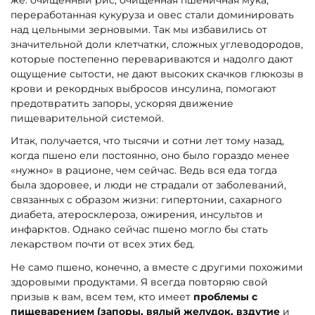
переработанная кукуруза и овес стали доминировать
над цельными зерновыми. Так мы избавились от
значительной доли клетчатки, сложных углеводородов,
которые постепенно перевариваются и надолго дают
ощущение сытости, не дают высоких скачков глюкозы в
крови и рекордных выбросов инсулина, помогают
предотвратить запоры, ускоряя движение
пищеварительной системой.
Итак, получается, что тысячи и сотни лет тому назад,
когда пшено ели постоянно, оно было гораздо менее
«нужно» в рационе, чем сейчас. Ведь вся еда тогда
была здоровее, и люди не страдали от заболеваний,
связанных с образом жизни: гипертонии, сахарного
диабета, атеросклероза, ожирения, инсультов и
инфарктов. Однако сейчас пшено могло бы стать
лекарством почти от всех этих бед.
Не само пшено, конечно, а вместе с другими похожими
здоровыми продуктами. Я всегда повторяю свой
призыв к вам, всем тем, кто имеет
проблемы с
пищеварением (запоры, вялый желудок, вздутие
и