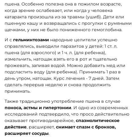
пшена. Особенно полезна она в пожилом возрасте,
когда зрение ослабевает, или когда у человека
катаракта произошла из-за травмы (ушиб). Дети ели
пшенную кашу и возвращались с прогулки с румяными
щечками, у них не было пониженного гемоглобина.
И с
гельминтозами
народные целители успешно
справлялись, выводили паразитов у детей: 1 ст. л.
пшена (для взрослого) и 1 ч. л. (для ребенка),
измельчить, натощак взять его в рот и тщательно
прожевать, запивая водой. Можно добавить мед или
подсластить воду (для ребенка). Принимать 1 раз в
день утром, натощак. Курс лечения - 7 дней. Затем
сделать перерыв неделю и снова продолжить
принимать.
Также традиционно употребление пшена в случае
поноса, астмы и гипертонии
. И одно из современных
исследований подтвердило, что просо действительно
оказывает противодиарейное,
спазмолитическое
действие
, расширяет,
снимает спазм с бронхов,
расширяет сосуды
.