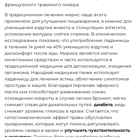
французского травяного ликера.
В традиционном лечении мирис чаще всего
применяли для улучшения пищеварения, а именно для
уменьшения вздутия живота и стимуляции аппетита,
успокоения желудка, снятия спазмов. В клиническом
исследовании показано, что употребление ладанницы
в течение 14 дней на 40% уменьшило вздутие и
дискомфорт после еды. Мирисе является мягким
мочегонным средством и часто используется в
традиционной медицине для детоксикации, очищения
организма. Народная медицина также использует
ладанницу для лечения астмы, облегчение симптомов
простуды и кашля. Благодаря терпенам эфирного
масла она способствует разжижению слизи,
отхождению мокроты в случае легких бронхит, мягко
снимает спазм для дыхательных путей.
диабета
, ведь
снижает уровень глюкозы в крови. Считается, что
гипогликемический эффект травы обусловлен
кумаринами, которые могут помочь регулировать
уровень сахара в крови и
улучшить чувствительность
к инсулину
. Поэтому больным диабетом особенно