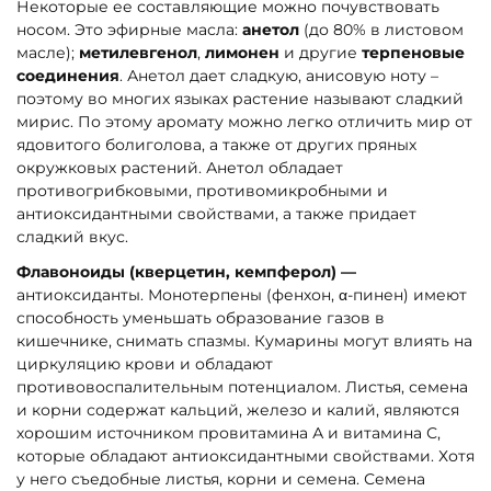
Некоторые ее составляющие можно почувствовать
носом. Это эфирные масла:
анетол
(до 80% в листовом
масле);
метилевгенол
,
лимонен
и другие
терпеновые
соединения
. Анетол дает сладкую, анисовую ноту –
поэтому во многих языках растение называют сладкий
мирис. По этому аромату можно легко отличить мир от
ядовитого болиголова, а также от других пряных
окружковых растений. Анетол обладает
противогрибковыми, противомикробными и
антиоксидантными свойствами, а также придает
сладкий вкус.
Флавоноиды (кверцетин, кемпферол) —
антиоксиданты. Монотерпены (фенхон, α-пинен) имеют
способность уменьшать образование газов в
кишечнике, снимать спазмы. Кумарины могут влиять на
циркуляцию крови и обладают
противовоспалительным потенциалом. Листья, семена
и корни содержат кальций, железо и калий, являются
хорошим источником провитамина А и витамина С,
которые обладают антиоксидантными свойствами. Хотя
у него съедобные листья, корни и семена. Семена