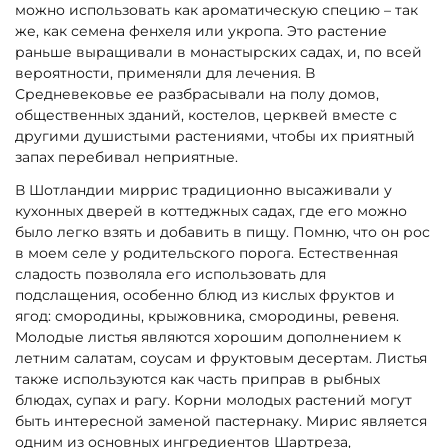
можно использовать как ароматическую специю – так
же, как семена фенхеля или укропа. Это растение
раньше выращивали в монастырских садах, и, по всей
вероятности, применяли для лечения. В
Средневековье ее разбрасывали на полу домов,
общественных зданий, костелов, церквей вместе с
другими душистыми растениями, чтобы их приятный
запах перебивал неприятные.
В Шотландии миррис традиционно высаживали у
кухонных дверей в коттеджных садах, где его можно
было легко взять и добавить в пищу. Помню, что он рос
в моем селе у родительского порога. Естественная
сладость позволяла его использовать для
подслащения, особенно блюд из кислых фруктов и
ягод: смородины, крыжовника, смородины, ревеня.
Молодые листья являются хорошим дополнением к
летним салатам, соусам и фруктовым десертам. Листья
также используются как часть приправ в рыбных
блюдах, супах и рагу. Корни молодых растений могут
быть интересной заменой пастернаку. Мирис является
одним из основных ингредиентов Шартреза,