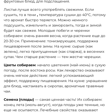
фруктовых блюд, для подслащения.
Листья лучше всего употреблять свежими. Если
сушить, то в тени
,
температура сушки до 40°C, потому
что аромат быстро теряется. Можно немного
подсушить, измельчить и заморозить, тогда и зимой
будет как свежее. Молодые побеги и черенки
собираем: очень ранняя весна, когда растение еще до
20-30 см. Применение: тонизирующее, поддержка
пищеварения после зимы. На кухне: сырые (как
зелень), легко припущенные (как спаржа), в весенних
супах. Чем старше растение — тем жестче черешки.
Цветы собираем
: начало цветения (май-июнь) в сухую
погоду, после востока росы. Как лекарство оказывают
очень мягкое действие: легкий успокаивающий
эффект, поддержку пищеварения. На кухне: украшение
для блюд, настаивать в сиропах, ароматные травяные
чаи.
Семена (плоды)
— самая ценная часть! Их собираем:
конец лета (июль-август), когда плоды уже темные, но
еще не осыпаются. Лечебные свойства: оказывают