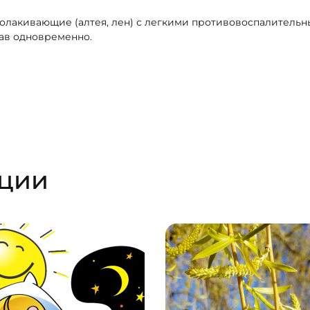
лакивающие (алтея, лен) с легкими противовоспалительны
рав одновременно.
ации