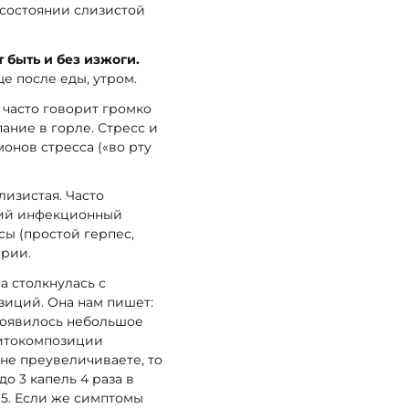
 состоянии слизистой
быть и без изжоги.
е после еды, утром.
, часто говорит громко
пание в горле. Стресс и
онов стресса («во рту
изистая. Часто
кий инфекционный
ы (простой герпес,
ерии.
а столкнулась с
зиций. Она нам пишет:
появилось небольшое
фитокомпозиции
 не преувеличиваете, то
о 3 капель 4 раза в
 5. Если же симптомы