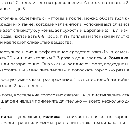
ыв на 1-2 недели – до их прекращения. А потом начинать с 2
апле — до 5.
стояние, облегчить симптомы в горле, можно обратиться 
среди них такие, которые увлажняют и успокаивают слизи
вает слизистую, уменьшает сухость и царапание: 1 ч. л. из
воды, настаивать 6-8 часов, пить теплым маленькими глотка
й извлекает слизистые вещества.
оступное и очень эффективное средство: взять 1 ч. л. семен
ять 20 мин., пить теплым 2–3 раза в день глотками.
Ромашка
 или раздражение. Она уменьшает дискомфорт, подходит и д
, настоять 10-15 мин; пить теплым и полоскать горло 2–3 раза в
истую, уменьшают раздражение: 1 ч. л. спиртовой настойки
горло 2 раза в день.
поты, воспаления голосовых связок: 1 ч. л. листья залить ст
. Шалфей нельзя применять длительно — всего несколько дн
.
:
липа
— увлажняет,
мелисса
— снимает напряжение, хорошо
, если. травы или смеси трав залить стаканом кипятка, пить 