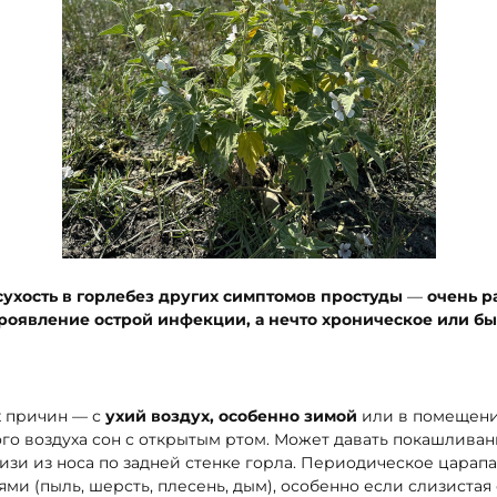
сухость в горлебез других симптомов простуды
—
очень р
 проявление острой инфекции, а нечто хроническое или бы
 причин — с
ухий воздух, особенно зимой
или в помещени
го воздуха сон с открытым ртом. Может давать покашливан
лизи из носа по задней стенке горла. Периодическое царап
ми (пыль, шерсть, плесень, дым), особенно если слизистая 