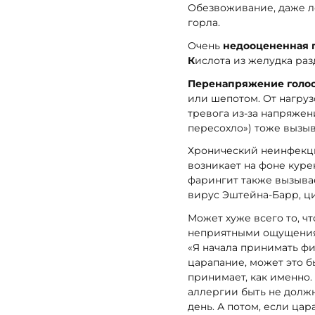
Обезвоживание, даже ле
горла.
Очень
недооцененная 
К
ислота из желудка раз
Перенапряжение голос
или шепотом. От нагрузо
тревога из-за напряжен
пересохло») тоже вызыв
Хронический неинфекцио
возникает на фоне кур
фарингит также вызыва
вирус Эштейна-Барр, ци
Может хуже всего то, ч
неприятными ощущениям
«Я начала принимать ф
царапание, может это б
принимает, как именно.
аллергии быть не должн
день. А потом, если цар