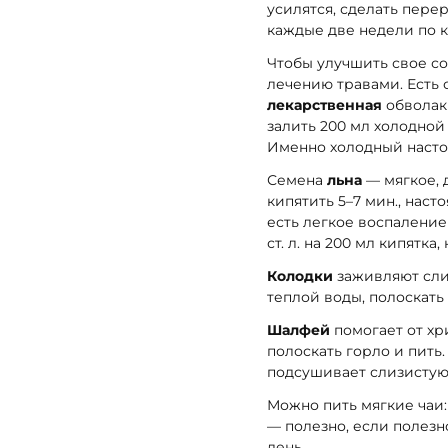
усилятся, сделать перер
каждые две недели по к
Чтобы улучшить свое со
лечению травами. Есть 
лекарственная
обволаки
залить 200 мл холодной 
Именно холодный насто
Семена
льна
— мягкое, д
кипятить 5–7 мин., насто
есть легкое воспаление
ст. л. на 200 мл кипятка
Колодки
заживляют слиз
теплой воды, полоскать 
Шалфей
помогает от хри
полоскать горло и пить
подсушивает слизистую
Можно пить мягкие чаи
— полезно, если полезно
день.