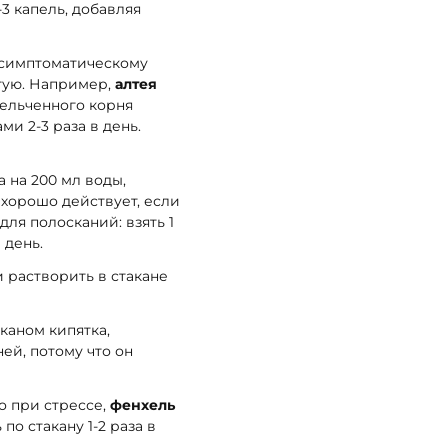
-3 капель, добавляя
к симптоматическому
стую. Например,
алтея
мельченного корня
ми 2-3 раза в день.
а на 200 мл воды,
хорошо действует, если
ля полосканий: взять 1
 день.
 растворить в стакане
аканом кипятка,
ей, потому что он
 при стрессе,
фенхель
по стакану 1-2 раза в