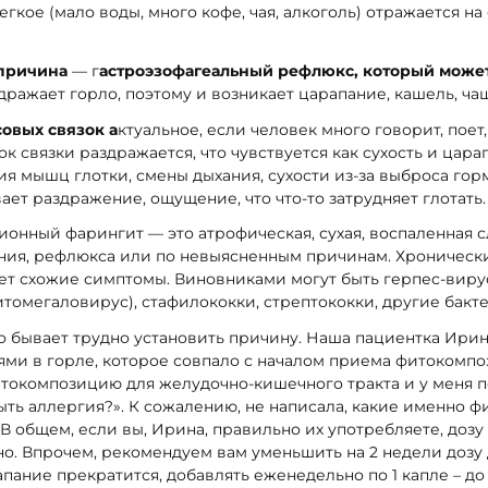
гкое (мало воды, много кофе, чая, алкоголь) отражается на
причина
— г
астроэзофагеальный рефлюкс, который может 
дражает горло, поэтому и возникает царапание, кашель, чащ
овых связок а
ктуальное, если человек много говорит, поет
к связки раздражается, что чувствуется как сухость и цара
ия мышц глотки, смены дыхания, сухости из-за выброса горм
ает раздражение, ощущение, что что-то затрудняет глотать.
нный фарингит — это атрофическая, сухая, воспаленная сл
ения, рефлюкса или по невыясненным причинам. Хроничес
ет схожие симптомы. Виновниками могут быть герпес-вирус
томегаловирус), стафилококки, стрептококки, другие бакт
то бывает трудно установить причину. Наша пациентка Ирин
и в горле, которое совпало с началом приема фитокомпо
итокомпозицию для желудочно-кишечного тракта и у меня 
ыть аллергия?». К сожалению, не написала, какие именно 
 В общем, если вы, Ирина, правильно их употребляете, дозу
о. Впрочем, рекомендуем вам уменьшить на 2 недели дозу д
апание прекратится, добавлять еженедельно по 1 капле – до