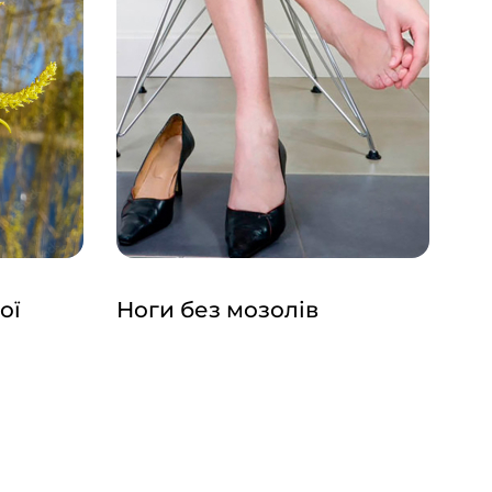
ої
Ноги без мозолів
Тр