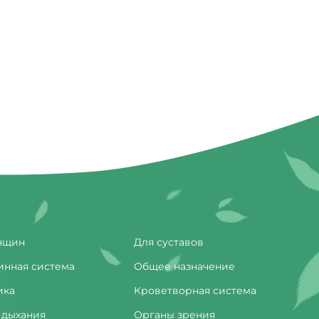
нщин
Для суставов
инная система
Общее назначение
ика
Кроветворная система
 дыхания
Органы зрения