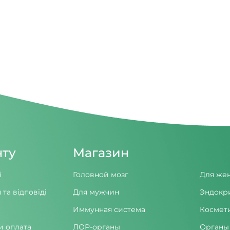
нту
Магазин
і
Головной мозг
Для же
 та відповіді
Для мужчин
Эндокр
Иммунная система
Космет
и оплата
ЛОР-органы
Органы