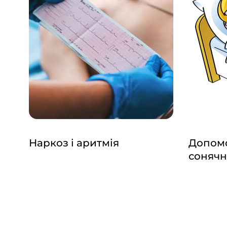
Наркоз і аритмія
Допомо
сонячн