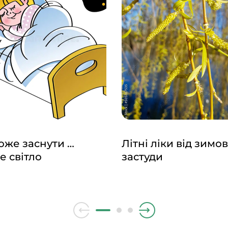
же заснути …
Літні ліки від зимов
е світло
застуди