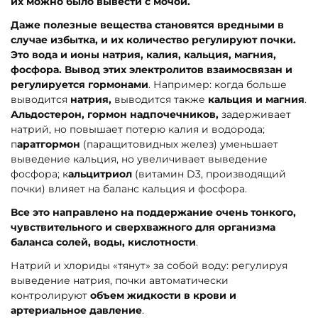
их можно было вывести с мочой.
Даже полезные вещества становятся вредными в
случае избытка, и их количество регулируют почки.
Это вода и ионы натрия, калия, кальция, магния,
фосфора. Вывод этих электролитов взаимосвязан и
регулируется гормонами
. Например: когда больше
выводится
натрия,
выводится также
кальция и магния
.
Альдостерон, гормон надпочечников,
задерживает
натрий, но повышает потерю калия и водорода;
п
аратгормон
(паращитовидных желез) уменьшает
выведение кальция, но увеличивает выведение
фосфора; к
альцитриол
(витамин D3, производящий
почки) влияет на баланс кальция и фосфора.
Все это направлено на поддержание очень тонкого,
чувствительного и сверхважного для организма
баланса солей, воды, кислотности
.
Натрий и хлориды «тянут» за собой воду: регулируя
выведение натрия, почки автоматически
контролируют
объем жидкости в крови и
артериальное давление
.