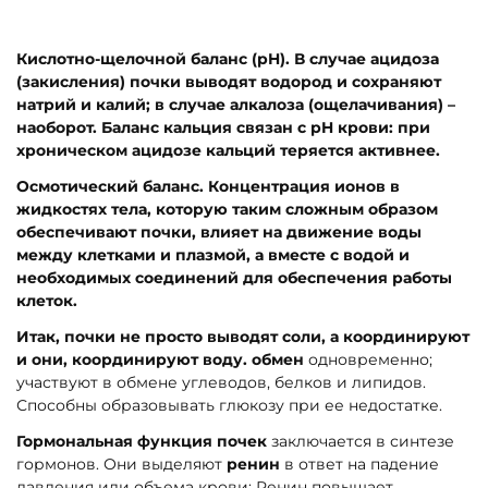
Кислотно-щелочной баланс (pH). В случае ацидоза
(закисления) почки выводят водород и сохраняют
натрий и калий; в случае алкалоза (ощелачивания) –
наоборот. Баланс кальция связан с pH крови: при
хроническом ацидозе кальций теряется активнее.
Осмотический баланс. Концентрация ионов в
жидкостях тела, которую таким сложным образом
обеспечивают почки, влияет на движение воды
между клетками и плазмой, а вместе с водой и
необходимых соединений для обеспечения работы
клеток.
Итак, почки не просто выводят соли, а координируют
и они, координируют воду. обмен
одновременно;
участвуют в обмене углеводов, белков и липидов.
Способны образовывать глюкозу при ее недостатке.
Гормональная функция почек
заключается в синтезе
гормонов. Они выделяют
ренин
в ответ на падение
давления или объема крови; Ренин повышает