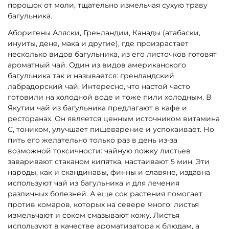
порошок от моли, тщательно измельчая сухую траву
багульника.
Аборигены Аляски, Гренландии, Канады (атабаски,
инуиты, дене, мака и другие), где произрастает
несколько видов багульника, из его листочков готовят
ароматный чай. Один из видов американского
багульника так и называется: гренландский
лабрадорский чай. Интересно, что настой часто
готовили на холодной воде и тоже пили холодным. В
Якутии чай из багульника предлагают в кафе и
ресторанах. Он является ценным источником витамина
С, тоником, улучшает пищеварение и успокаивает. Но
пить его желательно только раз в день из-за
возможной токсичности: чайную ложку листьев
заваривают стаканом кипятка, настаивают 5 мин. Эти
народы, как и скандинавы, финны и славяне, издавна
используют чай из багульника и для лечения
различных болезней. А еще сок растения помогает
против комаров, которых на севере много: листья
измельчают и соком смазывают кожу. Листья
используют в качестве ароматизатора к блюдам, а