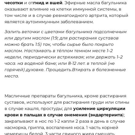
чесотки
и от
гнид и вшей
. Эфирные масла багульника
оказывают влияние на клетки иммунной системы, в
том числе и в случае ревматоидного артрита, который
является аутоиммунным заболеванием.
Залить веточки с цветами багульника подсолнечным
или другим маслом (1:9; для растирания суставов
можно брать 1:5) так, чтобы сырье было покрыто
маслом. Настаивать в тёплом темном месте 1–2
недели, периодически встряхивая; или держать 1–2
часа. на водяной бане; или 8-12 лет. в теплой (не
горячей) духовке. Процедить.Втирать в болезненные
места.
Масличные препараты багульника, кроме растирания
суставов, используют для растирания груди или спины
в случае кашля, простуды; для
усиление циркуляции
крови в пальцах в случае онемения (эндартериита
);
закрапывают в нос по 1-2 капли 2 раза в день в случае
насморка, гриппа, воспаления носа. 1 часть корней
чемерицы белой, 3 части свиного жира смешать,