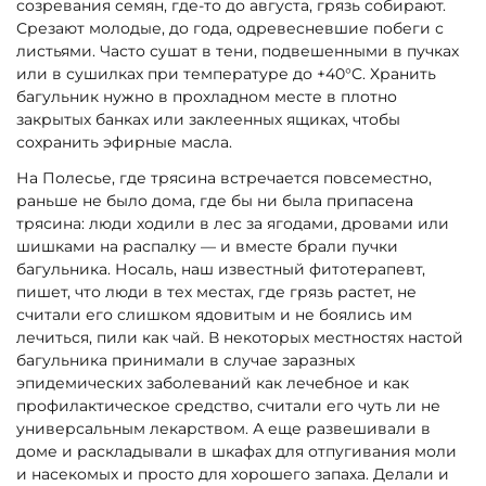
созревания семян, где-то до августа, грязь собирают.
Срезают молодые, до года, одревесневшие побеги с
листьями. Часто сушат в тени, подвешенными в пучках
или в сушилках при температуре до +40°C. Хранить
багульник нужно в прохладном месте в плотно
закрытых банках или заклеенных ящиках, чтобы
сохранить эфирные масла.
На Полесье, где трясина встречается повсеместно,
раньше не было дома, где бы ни была припасена
трясина: люди ходили в лес за ягодами, дровами или
шишками на распалку — и вместе брали пучки
багульника. Носаль, наш известный фитотерапевт,
пишет, что люди в тех местах, где грязь растет, не
считали его слишком ядовитым и не боялись им
лечиться, пили как чай. В некоторых местностях настой
багульника принимали в случае заразных
эпидемических заболеваний как лечебное и как
профилактическое средство, считали его чуть ли не
универсальным лекарством. А еще развешивали в
доме и раскладывали в шкафах для отпугивания моли
и насекомых и просто для хорошего запаха. Делали и