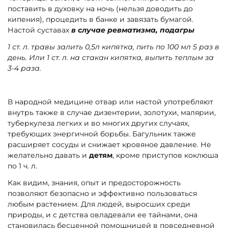
поставить в духовку на ночь (нельзя доводить до
кипения), процедить в банке и завязать бумагой.
Настой суставах
в случае ревматизма, подагры
1 ст. л. травы залить 0,5л кипятка, пить по 100 мл 5 раз в
день. Или 1 ст. л. на стакан кипятка, выпить теплым за
3-4 раза.
В народной медицине отвар или настой употребляют
внутрь также в случае дизентерии, золотухи, малярии,
туберкулеза легких и во многих других случаях,
требующих энергичной борьбы. Багульник также
расширяет сосуды и снижает кровяное давление. Не
желательно давать и
детям
, кроме приступов коклюша
по 1 ч. л.
Как видим, знания, опыт и предосторожность
позволяют безопасно и эффективно пользоваться
любым растением. Для людей, выросших среди
природы, и с детства овладевали ее тайнами, она
становилась бесценной помощницей в повседневной