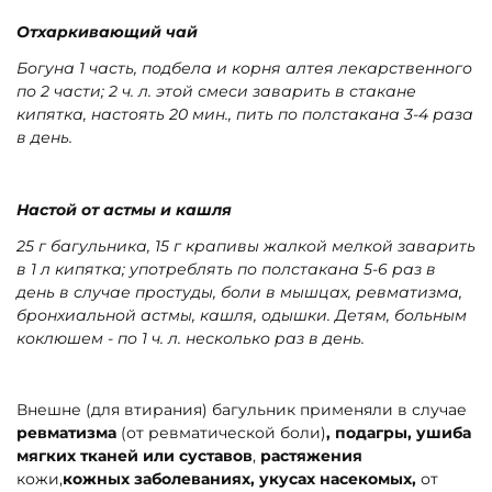
Отхаркивающий чай
Богуна 1 часть, подбела и корня алтея лекарственного
по 2 части; 2 ч. л. этой смеси заварить в стакане
кипятка, настоять 20 мин., пить по полстакана 3-4 раза
в день.
Настой от астмы и кашля
25 г багульника, 15 г крапивы жалкой мелкой заварить
в 1 л кипятка; употреблять по полстакана 5-6 раз в
день в случае простуды, боли в мышцах, ревматизма,
бронхиальной астмы, кашля, одышки. Детям, больным
коклюшем - по 1 ч. л. несколько раз в день.
Внешне (для втирания) багульник применяли в случае
ревматизма
(от ревматической боли)
, подагры, ушиба
мягких тканей или суставов
,
растяжения
кожи,
кожных заболеваниях, укусах насекомых,
от