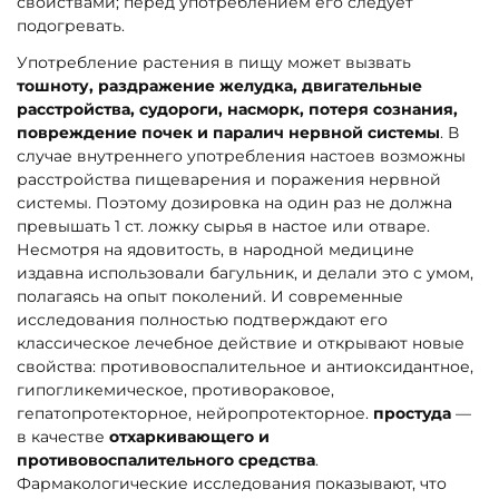
свойствами; перед употреблением его следует
подогревать.
Употребление растения в пищу может вызвать
тошноту, раздражение желудка, двигательные
расстройства, судороги, насморк, потеря сознания,
повреждение почек и паралич нервной системы
. В
случае внутреннего употребления настоев возможны
расстройства пищеварения и поражения нервной
системы. Поэтому дозировка на один раз не должна
превышать 1 ст. ложку сырья в настое или отваре.
Несмотря на ядовитость, в народной медицине
издавна использовали багульник, и делали это с умом,
полагаясь на опыт поколений. И современные
исследования полностью подтверждают его
классическое лечебное действие и открывают новые
свойства: противовоспалительное и антиоксидантное,
гипогликемическое, противораковое,
гепатопротекторное, нейропротекторное.
простуда
—
в качестве
отхаркивающего и
противовоспалительного средства
.
Фармакологические исследования показывают, что