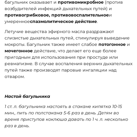
багульник оказывает и
противомикробное
(против
возбудителей инфекций дыхательных путей) и
противогрибковое, противовоспалительное
и
умеренное
спазмолитическое действие
.
Летучие вещества эфирного масла раздражают
слизистые дыхательных путей, стимулируя выведение
мокроты. Багульник также имеет слабое
потогонное
и
мочегонное
действие, что делает его еще более
пригодным для использования при простуде или
ревматизме. В случае воспаления верхних дыхательных
путей также производят паровые ингаляции над
отваром.
Настой багульника
1 ст. л. багульника настоять в стакане кипятка 10-15
мин., пить по полстакана 5-6 раз в день. Детям во
время приступов коклюша давать по 1 ч. л. несколько
раз в день.