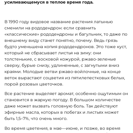
усиливающемуся в теплое время года.
В 1990 году видовое название растения латынью
сменили на рододендрон: если сравнить
«классические» рододендроны и багульник, то даже по
внешнему виду станет понятно, почему. Ведь грязь
будто уменьшена копия рододендронов. Это тоже куст,
который не сбрасывает листья на зиму: они
толстенькие, с восковой кожурой, ржаво-зеленые
сверху, бурые снизу, удлиненные, с загнутыми вниз
краями. Молодые ветви ржаво-войлочные, на конце
веток вырастают соцветия из пятилепестковых белых,
порой розовых цветочков.
Все растение выделяет аромат, особенно ощутимым он
становится в жаркую погоду. В большом количестве
даже может вызвать головную боль. Так действуют
эфирные масла, которых в побегах и листьях может
быть 1,5–7%, что очень много.
Во время цветения, в мае—июне, и позже, во время