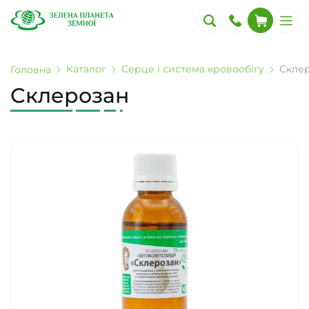
Каталог
Серце і система кровообігу
Скле
Головна
Склерозан