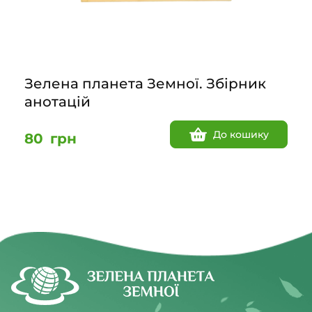
Зелена планета Земної. Збірник
анотацій
До кошику
80
грн