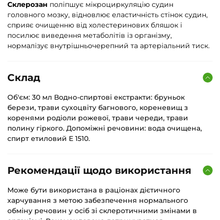
Склерозан
поліпшує мікроциркуляцію судин
головного мозку, відновлює еластичність стінок судин,
сприяє очищенню від холестеринових бляшок і
посилює виведення метаболітів із організму,
нормалізує внутрішньочерепний та артеріальний тиск.
Склад
Об'єм: 30 мл Водно-спиртові екстракти: бруньок
берези, трави сухоцвіту багнового, кореневищ з
коренями родіоли рожевої, трави череди, трави
полину гіркого. Допоміжні речовини: вода очищена,
спирт етиловий Е 1510.
Рекомендації щодо використання
Може бути використана в раціонах дієтичного
харчування з метою забезпечення нормального
обміну речовин у осіб зі склеротичними змінами в