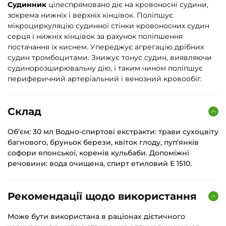
Судинник
цілеспрямовано діє на кровоносні судини,
зокрема нижніх і верхніх кінцівок. Поліпшує
мікроциркуляцію судинної стінки кровоносних судин
серця і нижніх кінцівок за рахунок поліпшення
постачання їх киснем. Упереджує агрегацію дрібних
судин тромбоцитами. Знижує тонус судин, виявляючи
судинорозширювальну дію, і таким чином поліпшує
периферичний артеріальний і венозний кровообіг.
Склад
Об'єм: 30 мл Водно-спиртові екстракти: трави сухоцвіту
багнового, бруньок берези, квіток глоду, пуп’янків
софори японської, коренів кульбаби. Допоміжні
речовини: вода очищена, спирт етиловий Е 1510.
Рекомендації щодо використання
Може бути використана в раціонах дієтичного