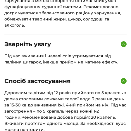
харчування з метою створення оптимальних умов
функціонування судинної системи. Рекомендовано
дотримуватися збалансованого раціону харчування,
обмежувати тваринні жири, цукор, солодощі та
алкоголь.
Зверніть увагу
Під час вживання і надалі слід утримуватися від
паління цигарок, інакше прийом не матиме ефекту.
Спосіб застосування
Дорослим та дітям від 12 років приймати по 5 крапель з
двома столовими ложками теплої води 3 рази на день
за 15-30 хв до вживання їжі, 4-ий прийом на ніч. Під час
загострення – по 5 крапель через кожні 1-2
години.Рекомендована добова порція: 20 крапель.
Вживати протягом одного місяця. За необхідності курс
можна повторити.