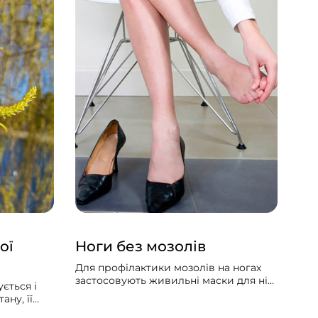
ої
Ноги без мозолів
Тр
Для профілактики мозолів на ногах
Укр
застосовують живильні маски для ніг,
зіл
ється і
змащують ноги на ніч будь-якою
зар
ану, її
теплою рослинною олією. Корисно
про
шель, а