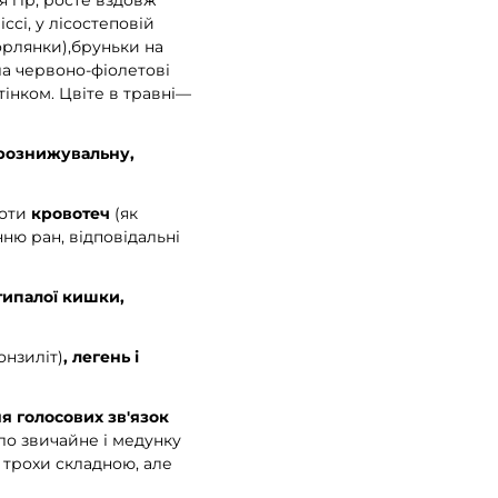
 гір, росте вздовж
ссі, у лісостеповій
горлянки),бруньки на
ла червоно-фіолетові
тінком. Цвіте в травні—
арознижувальну,
роти
кровотеч
(як
нню ран, відповідальні
типалої кишки,
онзиліт)
, легень і
ня голосових зв'язок
ло звичайне і медунку
 трохи складною, але