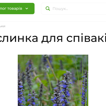
лог товарів
льки
линка для співаків