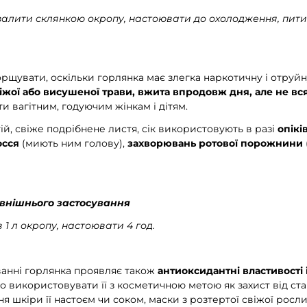
) залити склянкою окропу, настоювати до охолодження, пити по
рщувати, оскільки горлянка має злегка наркотичну і отруйн
віжої або висушеної трави, вжита впродовж дня, але не вс
и вагітним, годуючим жінкам і дітям.
ій, свіже подрібнене листя, сік використовують в разі
опікі
осся
(миють ним голову),
захворювань ротової порожнини
овнішнього застосування
в 1 л окропу, настоювати 4 год.
анні горлянка проявляє також
антиоксидантні властивості 
то використовувати її з косметичною метою як захист від ста
я шкіри її настоєм чи соком, маски з розтертої свіжої рос