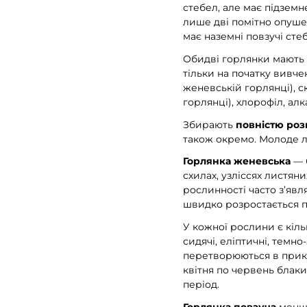
стебел, але має підземн
лише дві помітно опушен
має наземні повзучі сте
Обидві горлянки мають с
тільки на початку вивче
женевській горлянці), ск
горлянці), хлорофіл, алк
Збирають
повністю роз
також окремо. Молоде 
Горлянка женевська
— б
схилах, узліссях листяни
рослинності часто з’явл
швидко розростається 
У кожної рослини є кіль
сидячі, еліптичні, темно
перетворюються в прикв
квітня по червень блаки
період.