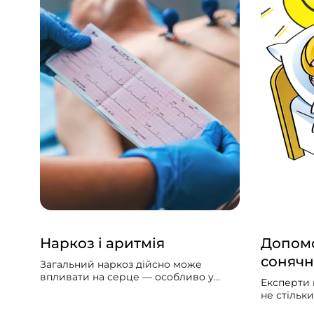
Наркоз і аритмія
Допомо
сонячн
Загальний наркоз дійсно може
впливати на серце — особливо у
Експерти 
людей із вже наявними серцево-
не стільк
судинними проблемами. Може
скільки за