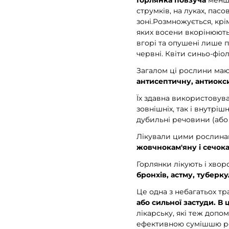
Горлянка повзуча
менш 
струмків, на луках, пасо
зоні.Розмножується, крі
яких восени вкорінюютьс
вгорі та опушені лише п
червні. Квіти синьо-фіол
Загалом ці рослини ма
антисептичну, антиокси
Їх здавна використовув
зовнішніх, так і внутрішні
дубильні речовини (або т
Лікували цими рослин
жовчнокам'яну і сечок
Горлянки лікують і хвор
бронхів, астму, туберку
Це одна з небагатьох т
або сильної застуди. 
лікарську, які теж допо
ефективною сумішшю р