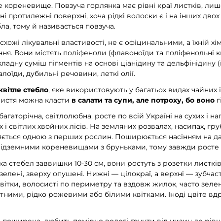
е кореневище. Повзуча горлянка має рівні краї листків, лиш
і протилежні поверхні, хоча рідкі волоски є і на інших двох 
бла, тому й називається повзуча.
хожі лікувальні властивості, не є офіцинальними, а їхній хі
ння. Вони містять поліфеноли (флавоноїди та поліфенольні ки
ладну суміш пігментів на основі ціанідину та дельфінідину (
алоїди, дубильні речовини, леткі олії.
квітле стебло
, яке використовують у багатьох видах чайних і
листя можна класти
в салати та супи, але потроху, бо воно
г
агаторічна, світлолюбна, росте по всій Україні на сухих і на
х і світлих хвойних лісів. На земляних розвалах, насипах, гру
яється одною з перших рослин. Поширюється насінням на далек
підземними кореневищами з бруньками, тому завжди росте 
ка стебел заввишки 10-30 см, вони ростуть з розетки листків
-зелені, зверху опушені. Нижні — цілокраї, а верхні — зубчас
ітки, волосисті по периметру та вздовж жилок, часто зелен
тними, рідко рожевими або білими квітками. Іноді цвіте вдр