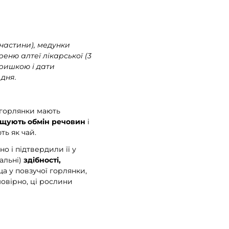
 частини), медунки
ореню алтеї лікарської (3
 кришкою і дати
 дня.
 горлянки мають
щують обмін речовин
і
ть як чай.
о і підтвердили її у
альні)
здібності,
а у повзучої горлянки,
мовірно, ці рослини