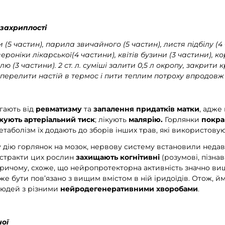
 захриплості
(5 частин), парила звичайного (5 частин), листя підбілу (4
вероніки лікарської(4 частини), квітів бузини (3 частини), к
ю (3 частини). 2 ст. л. суміші залити 0,5 л окропу, закрити
 перелити настій в термос і пити теплим потроху впродовж
гають від
ревматизму
та
запалення придатків матки
, адже
жують артеріальний тиск
; лікують
малярію.
Горлянки
покра
метаболізм їх додають до зборів інших трав, які використовую
 дію горлянок на мозок, нервову систему встановили недавн
Екстракти цих рослин
захищають когнітивні
(розумові, пізнав
Причому, схоже, що нейропротекторна активність значно вищ
же бути пов’язано з вищим вмістом в ній іридоїдів. Отож, й
людей з різними
нейродегенеративними хворобами
.
чої