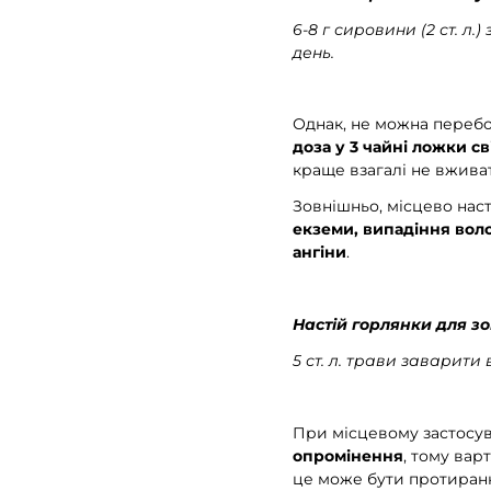
6-8 г сировини (2 ст. л.
день.
Однак, не можна перебо
доза у 3 чайні ложки с
краще взагалі не вживат
Зовнішньо, місцево наст
екземи, випадіння вол
ангіни
.
Настій горлянки для з
5 ст. л. трави заварити 
При місцевому застосув
опромінення
, тому вар
це може бути протиранн