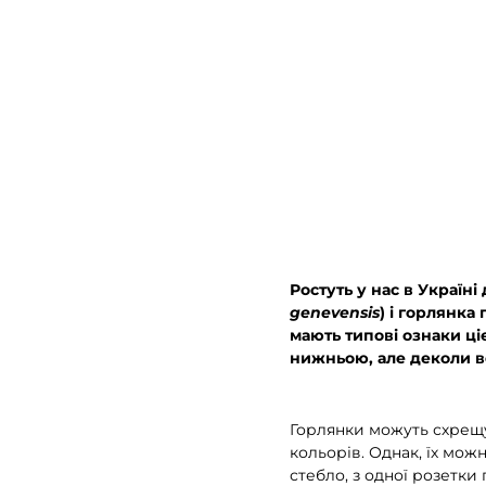
Ростуть у нас в Україні
genevensis
) і горлянка 
мають типові ознаки ціє
нижньою, але деколи в
Горлянки можуть схрещув
кольорів. Однак, їх мож
стебло, з одної розетки