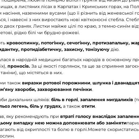
поширена, любить помірно вологі ґрунти від низин до рівня
вищах, в листяних лісах в Карпатах і Кримських горах, на Полі
м насіння, наземними вусами (що її різнить від женевської 
я, і навесні з них виростають нові квітконосні стебла. Стеб
о двох гранях. Листки майже цілі по краю, з темно-синім від
етові, рідко білі чи брудно-рожеві.
ють
кровоспинну, потогінну, сечогінну, протизапальну, ж
дантну, протидіабетичну, захисну, тонізуючу
дію.
алася в народній медицині багатьох народів в основному п
х),
проносів.
За ці якості горлянок, та ще за сприяння загоє
аніни), що містяться в них.
ами також
виразки ротової порожнини
,
шлунка і дванадця
ам’яну хвороби, захворювання печінки
.
оби дихальних шляхів:
біль в горлі
,
запалення мигдаликів
(т
льоз легень, біль у грудях,
а також
отити
.
рав, яку рекомендують при
втраті голосу внаслідок запален
В цьому випадку нею можна доповнювати або заміняти
пари
магають від охриплості та болю в горлі.Можете скористатись
ослин.