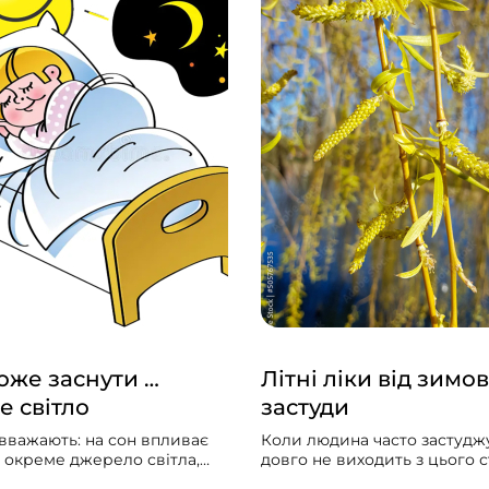
же заснути …
Літні ліки від зимов
е світло
застуди
вважають: на сон впливає
Коли людина часто застуджу
и окреме джерело світла,
довго не виходить з цього ст
гальна «доза» світла
мучить сухий чи вологий ка