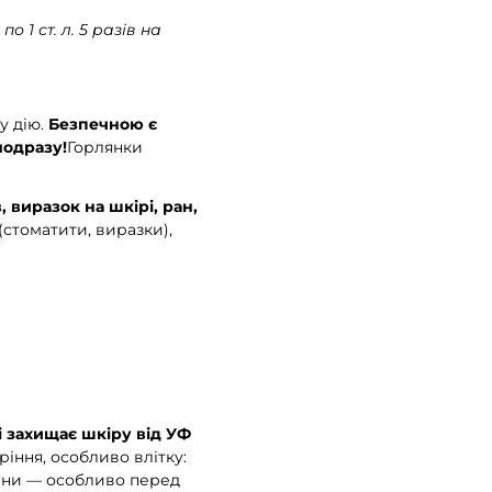
 1 ст. л. 5 разів на
у дію.
Безпечною є
яодразу!
Горлянки
в, виразок на шкірі, ран,
(стоматити, виразки),
і захищає шкіру від УФ
ріння, особливо влітку:
лини — особливо перед