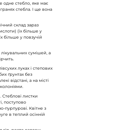
е одне стебло, яке має
гранях стебла. І ще вона
мічний склад зараз
слоти) (їх більше у
їх більше у повзучій
 лікувальних сумішей, а
ірчить.
півсухих луках і степових
бих ґрунтах без
і відстані, а на місті
колоніями.
. Стеблові листки
ті, поступово
о-пурпурові. Квітне з
уге в теплий осінній