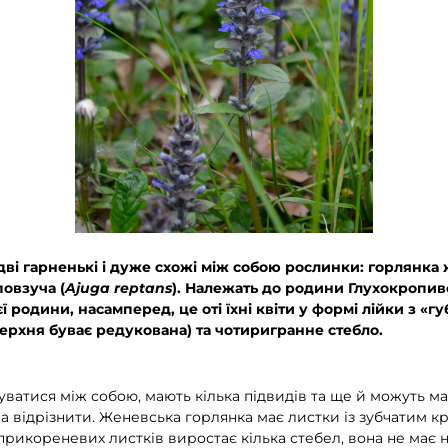
 дві гарненькі і дуже схожі між собою рослинки: горлянка
повзуча (
Ajuga reptans
). Належать до родини Глухокропивові
ї родини, насамперед, це оті їхні квіти у формі лійки з «г
ерхня буває редукована) та чотиригранне стебло.
атися між собою, мають кілька підвидів та ще й можуть мат
на відрізнити. Женевська горлянка має листки із зубчатим к
 прикореневих листків виростає кілька стебел, вона не має