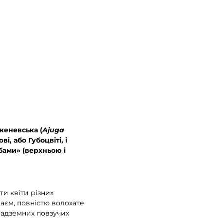
 женевська (
Ajuga
, або Губоцвіті, і
убами» (верхньою і
и квіти різних
раєм, повністю волохате
 надземних повзучих