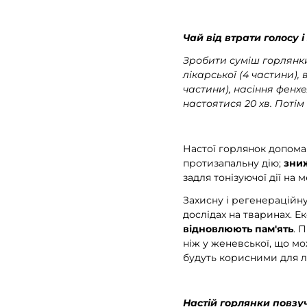
Чай від втрати голосу і
Зробити суміш горлянки 
лікарської (4 частини), 
частини), насіння фенхел
настоятися 20 хв. Потім
Настої горлянок допома
протизапальну дію;
зни
задля тонізуючої дії на 
Захисну і регенераційну
дослідах на тваринах. 
відновлюють пам'ять
. 
ніж у женевської, що мо
будуть корисними для 
Настій горлянки повзу