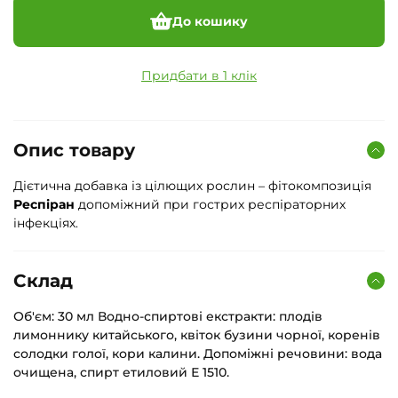
До кошику
Придбати в 1 клік
Опис товару
Дієтична добавка із цілющих рослин – фітокомпозиція
Респіран
допоміжний при гострих респіраторних
інфекціях.
Склад
Об'єм: 30 мл Водно-спиртові екстракти: плодів
лимоннику китайського, квіток бузини чорної, коренів
солодки голої, кори калини. Допоміжні речовини: вода
очищена, спирт етиловий Е 1510.