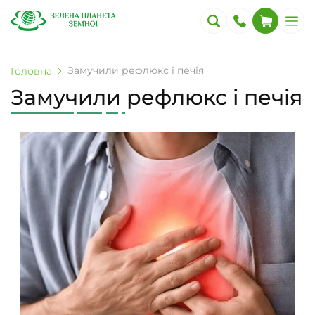
Замучили рефлюкс і печія
Головна
Замучили рефлюкс і печія