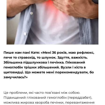
Пише нам пані Катя: «Мені 36 років, маю рефлюкс,
пече то стравохід, то шлунок. Здуття, важкість.
Збільшена підшлункова і печінка. Глікований
гемоглобін трішки збільшений. Вузли і кіста в
щитовидці. Що можете мені порекомендувати, бо
замучилась?»
Це проблеми, які часто пов’язані між собою.
Підвищений глікований гемоглобін (переддіабет),
можлива жирова хвороба печінки, перевантаження