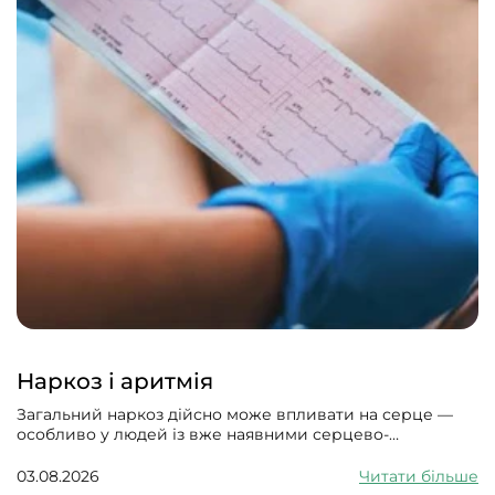
Наркоз і аритмія
Загальний наркоз дійсно може впливати на серце —
особливо у людей із вже наявними серцево-
судинними проблемами. Може викликати збій
серцевого ритму, гіпотонію, зменшити силу скорочень
03.08.2026
Читати більше
серцевого м’яза.