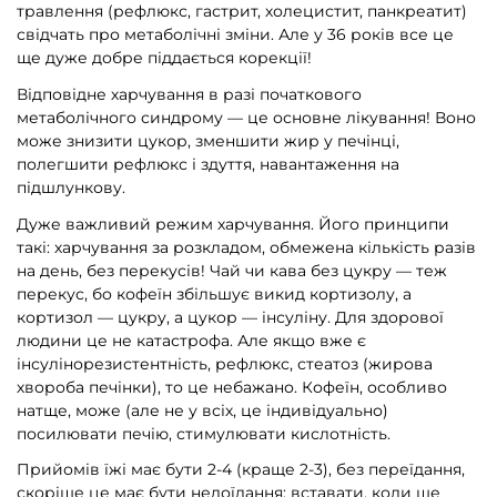
травлення (рефлюкс, гастрит, холецистит, панкреатит)
свідчать про метаболічні зміни. Але у 36 років все це
ще дуже добре піддається корекції!
Відповідне харчування в разі початкового
метаболічного синдрому — це основне лікування! Воно
може знизити цукор, зменшити жир у печінці,
полегшити рефлюкс і здуття, навантаження на
підшлункову.
Дуже важливий режим харчування. Його принципи
такі: харчування за розкладом, обмежена кількість разів
на день, без перекусів! Чай чи кава без цукру — теж
перекус, бо кофеїн збільшує викид кортизолу, а
кортизол — цукру, а цукор — інсуліну. Для здорової
людини це не катастрофа. Але якщо вже є
інсулінорезистентність, рефлюкс, стеатоз (жирова
хвороба печінки), то це небажано. Кофеїн, особливо
натще, може (але не у всіх, це індивідуально)
посилювати печію, стимулювати кислотність.
Прийомів їжі має бути 2-4 (краще 2-3), без переїдання,
скоріше це має бути недоїдання: вставати, коли ще