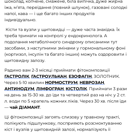
шоколад, копчене, смажене, біла випічка, дуже жирна
їжа, м’ята, переїдання (повний шлунок), газовані солодкі
напої, кава — і ще багато інших продуктів
індивідуально.
Кісти та вузли у щитовидці — дуже часта знахідка. Їх
треба тримати на контролі у ендокринолога. А
подолання метаболічного синдрому описаними тут
засобами, з наступними змінами у гормональному фоні
(кортизол, інсулін та багато інших) можуть оздоровити і
щитовидну залозу.
Радимо вам 2-3 місяці приймати фітокомпозиції
ГАСТРОЛІК
,
ГАСТРОУЛЬКАН
,
ЕЗОФАГІН
, ЗОЛОТНИК.
Через 5-10 хвилин
НОРМОСТРУМ
,
НЕВРОЗАН
,
АНТИНОДУМ
,
ЛІМФОГРАН
,
КІСТОЛІК
. Приймати
3 рази
на день за 15-30 хв. до їди та четвертий раз на ніч
: у 2 ст.
л. води по 5 крапель кожних ліків. Через 30 хв. після їди
—
чай ДІАМАНТ
.
Ці фітокомпозиції загоять слизову у травному тракті,
полікують підшлункову, посприяють розсмоктуванню
кіст і вузлів у щитовидній залозі, нормалізують її