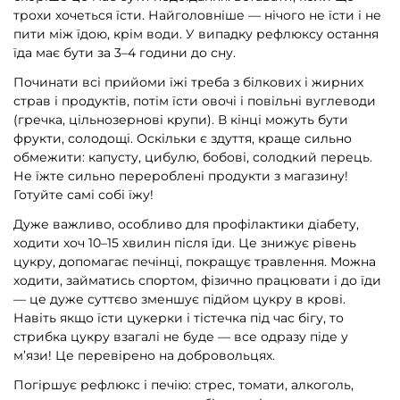
трохи хочеться їсти. Найголовніше — нічого не їсти і не
пити між їдою, крім води. У випадку рефлюксу остання
їда має бути за 3–4 години до сну.
Починати всі прийоми їжі треба з білкових і жирних
страв і продуктів, потім їсти овочі і повільні вуглеводи
(гречка, цільнозернові крупи). В кінці можуть бути
фрукти, солодощі. Оскільки є здуття, краще сильно
обмежити: капусту, цибулю, бобові, солодкий перець.
Не їжте сильно перероблені продукти з магазину!
Готуйте самі собі їжу!
Дуже важливо, особливо для профілактики діабету,
ходити хоч 10–15 хвилин після їди. Це знижує рівень
цукру, допомагає печінці, покращує травлення. Можна
ходити, займатись спортом, фізично працювати і до їди
— це дуже суттєво зменшує підйом цукру в крові.
Навіть якщо їсти цукерки і тістечка під час бігу, то
стрибка цукру взагалі не буде — все одразу піде у
м’язи! Це перевірено на добровольцях.
Погіршує рефлюкс і печію: стрес, томати, алкоголь,