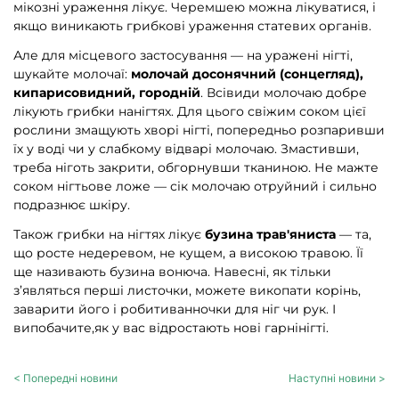
мікозні ураження лікує. Черемшею можна лікуватися, і
якщо виникають грибкові ураження статевих органів.
Але для місцевого застосування — на уражені нігті,
шукайте молочаї:
молочай досонячний (сонцегляд),
кипарисовидний, городній
. Всівиди молочаю добре
лікують грибки нанігтях. Для цього свіжим соком цієї
рослини змащують хворі нігті, попередньо розпаривши
їх у воді чи у слабкому відварі молочаю. Змастивши,
треба ніготь закрити, обгорнувши тканиною. Не мажте
соком нігтьове ложе — сік молочаю отруйний і сильно
подразнює шкіру.
Також грибки на нігтях лікує
бузина трав'яниста
— та,
що росте недеревом, не кущем, а високою травою. Її
ще називають бузина вонюча. Навесні, як тільки
з’являться перші листочки, можете викопати корінь,
заварити його і робитиванночки для ніг чи рук. І
випобачите,як у вас відростають нові гарнінігті.
< Попередні новини
Наступні новини >