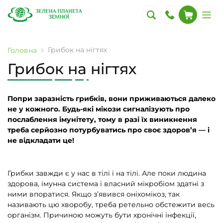
Грибок на нігтях
Головна
Грибок на нігтях
Попри заразність грибків, вони приживаються далеко
не у кожного. Будь-які мікози сигналізують про
послаблення імунітету, тому в разі їх виникнення
треба серйозно потурбуватись про своє здоров’я — і
не відкладати це!
Грибки завжди є у нас в тілі і на тілі. Але поки людина
здорова, імунна система і власний мікробіом здатні з
ними впоратися. Якщо з’явився оніхомікоз, так
називають цю хворобу, треба ретельно обстежити весь
організм. Причиною можуть бути хронічні інфекції,