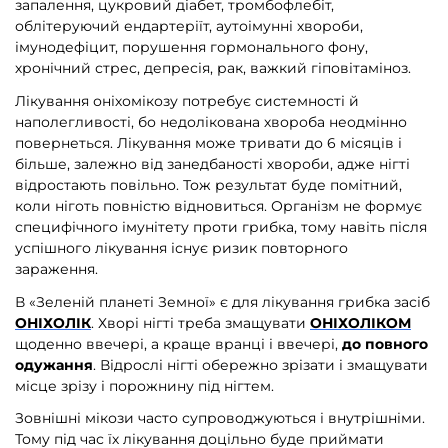
запалення, цукровий діабет, тромбофлебіт,
облітеруючий ендартеріїт, аутоімунні хвороби,
імунодефіцит, порушення гормонального фону,
хронічний стрес, депресія, рак, важкий гіповітаміноз.
Лікування оніхомікозу потребує системності й
наполегливості, бо недолікована хвороба неодмінно
повернеться. Лікування може тривати до 6 місяців і
більше, залежно від занедбаності хвороби, адже нігті
відростають повільно. Тож результат буде помітний,
коли ніготь повністю відновиться. Організм не формує
специфічного імунітету проти грибка, тому навіть після
успішного лікування існує ризик повторного
зараження.
В «Зеленій планеті Земної» є для лікування грибка засіб
ОНІХОЛІК
. Хворі нігті треба змащувати
ОНІХОЛІКОМ
щоденно ввечері, а краще вранці і ввечері,
до повного
одужання
. Відрослі нігті обережно зрізати і змащувати
місце зрізу і порожнину під нігтем.
Зовнішні мікози часто супроводжуються і внутрішніми.
Тому під час їх лікування доцільно буде приймати