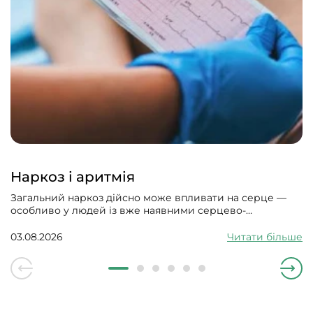
Наркоз і аритмія
Загальний наркоз дійсно може впливати на серце —
особливо у людей із вже наявними серцево-
судинними проблемами. Може викликати збій
серцевого ритму, гіпотонію, зменшити силу скорочень
03.08.2026
Читати більше
серцевого м’яза.