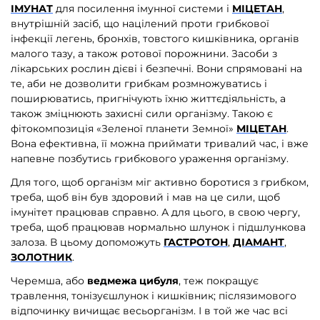
ІМУНАТ
для посилення імунної системи і
МІЦЕТАН
,
внутрішній засіб, що націлений проти грибкової
інфекції легень, бронхів, товстого кишківника, органів
малого тазу, а також ротової порожнини. Засоби з
лікарських рослин дієві і безпечні. Вони спрямовані на
те, аби не дозволити грибкам розмножуватись і
поширюватись, пригнічують їхню життєдіяльність, а
також зміцнюють захисні сили організму. Такою є
фітокомпозиція «Зеленої планети Земної»
МІЦЕТАН
.
Вона ефективна, її можна приймати тривалий час, і вже
напевне позбутись грибкового ураження організму.
Для того, щоб організм міг активно боротися з грибком,
треба, щоб він був здоровий і мав на це сили, щоб
імунітет працював справно. А для цього, в свою чергу,
треба, щоб працював нормально шлунок і підшлункова
залоза. В цьому допоможуть
ГАСТРОТОН
,
ДІАМАНТ
,
ЗОЛОТНИК
.
Черемша, або
ведмежа цибуля
, теж покращує
травлення, тонізуєшлунок і кишківник; післязимового
відпочинку вичищає весьорганізм. І в той же час всі