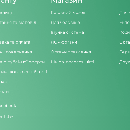
ієнту
Магазин
вниці
Головний мозок
Для 
тання та відповіді
Для чоловіків
Ендо
Імунна система
Косм
авка та оплата
ЛОР-органи
Орга
н і повернення
Органи травлення
Серц
вір публічної оферти
Шкіра, волосся, нігті
Друк
тика конфіденційності
нас
акти
acebook
outube