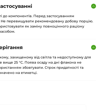
астосуванні
ті до компонентів. Перед застосуванням
. Не перевищувати рекомендовану добову порцію.
ористовувати як заміну повноцінного раціону
засобом.
ерігання
хому, захищеному від світла та недоступному для
е вище 25 °С. Поява осаду на дні флакона не
ористанням збовтувати. Строк придатності та
начено на етикетці.