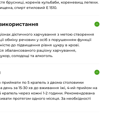
истя брусниці, коренів кульбаби, кореневищ лепехи.
щена, спирт етиловий Е 1510.
 використання
іонах дієтичного харчування з метою створення
ії обміну речовин у осіб з порушенням функції
ністю до підвищення рівня цукру в крові.
я збалансованого раціону харчування,
кор, солодощі та алкоголь.
я
ів приймати по 5 крапель з двома столовими
а день за 15-30 хв до вживання їжі, 4-ий прийом на
о 5 крапель через кожні 1-2 години. Рекомендована
живати протягом одного місяця. За необхідності