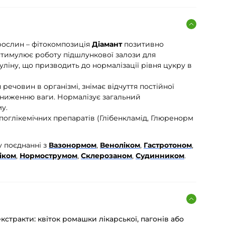
рослин – фітокомпозиція
Діамант
позитивно
стимулює роботу підшлункової залози для
уліну, що призводить до нормалізації рівня цукру в
.
ечовин в організмі, знімає відчуття постійної
зниженню ваги. Нормалізує загальний
у.
іпоглікемічних препаратів (Глібенкламід, Глюренорм
у поєднанні з
Вазонормом
,
Веноліком
,
Гастротоном
,
іком
,
Нормострумом
,
Склерозаном
,
Судинником
.
кстракти: квіток ромашки лікарської, пагонів або