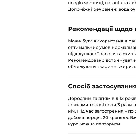
плодів чорниці, пагонів та л
Допоміжні речовини: вода очи
Рекомендації щодо
Може бути використана в рац
оптимальних умов нормалізац
підшлункової залози та схиль
Рекомендовано дотримуватис
обмежувати тваринні жири, цу
Спосіб застосуванн
Дорослим та дітям від 12 рок
ложками теплої води 3 рази н
ніч. Під час загострення – п
добова порція: 20 крапель. В
курс можна повторити.