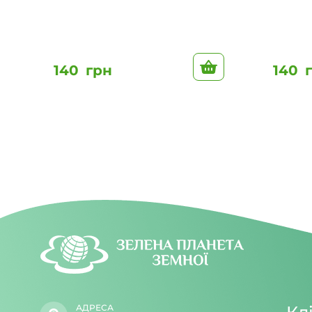
До кошику
140
грн
140
АДРЕСА