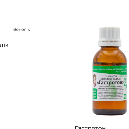
лік
Гастротон