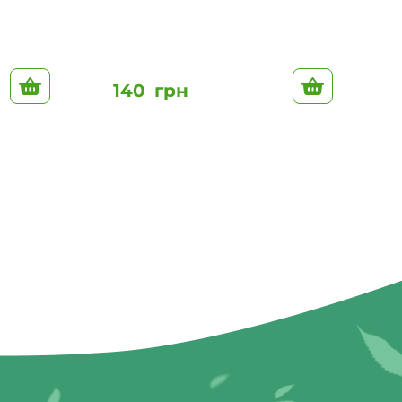
До кошику
До кошику
140
грн