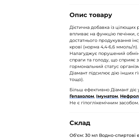
Опис товару
Дієтична добавка із цілющих 
впливає на функцію печінки, 
достатнього продукування інс
крові (норма 4,4-6,6 ммоль/л)
Налагуджує порушений обмін р
спраги та голоду, що сприяє 
гормональний статус організм
Діамант підсилює дію інших г
тощо).
Більш ефективно Діамант діє 
Гепахолом
,
Імунатом
,
Нефрол
Не є гіпоглікемічним засобом.
Склад
Об'єм: 30 мл Водно-спиртові е