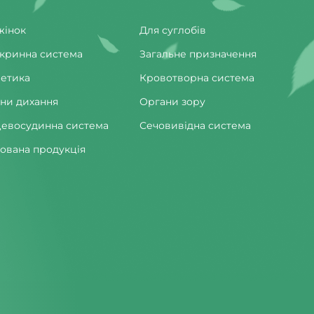
жінок
Для суглобів
кринна система
Загальне призначення
етика
Кровотворна система
ни дихання
Органи зору
евосудинна система
Сечовивідна система
ована продукція