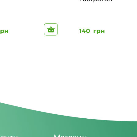
До кошику
грн
140
грн