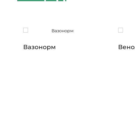
Вазонорм
Вено