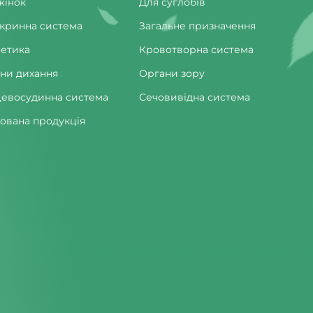
жінок
Для суглобів
кринна система
Загальне призначення
етика
Кровотворна система
ни дихання
Органи зору
евосудинна система
Сечовивідна система
ована продукція