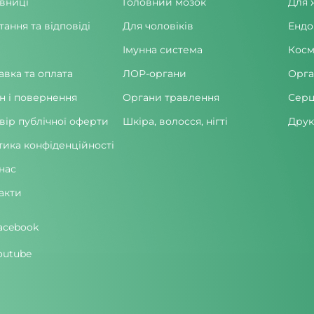
вниці
Головний мозок
Для 
тання та відповіді
Для чоловіків
Ендо
Імунна система
Косм
авка та оплата
ЛОР-органи
Орга
н і повернення
Органи травлення
Серц
вір публічної оферти
Шкіра, волосся, нігті
Друк
тика конфіденційності
нас
акти
acebook
outube