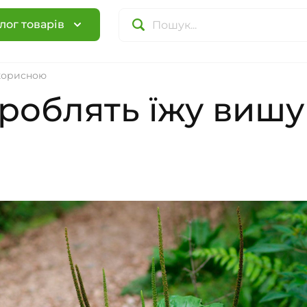
лог товарів
 корисною
роблять їжу вишу