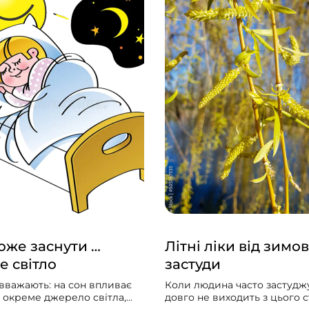
же заснути …
Літні ліки від зимов
е світло
застуди
вважають: на сон впливає
Коли людина часто застуджу
и окреме джерело світла,
довго не виходить з цього ст