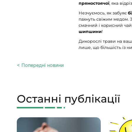
прямостоячої
, яка відр
Незчуємось, як забуяє
б
пахнуть свіжим медом. З
смачний і корисний чай. 
шипшини
!
Дикорослі трави на вашо
лише, що більшість із н
< Попередні новини
Останні публікації