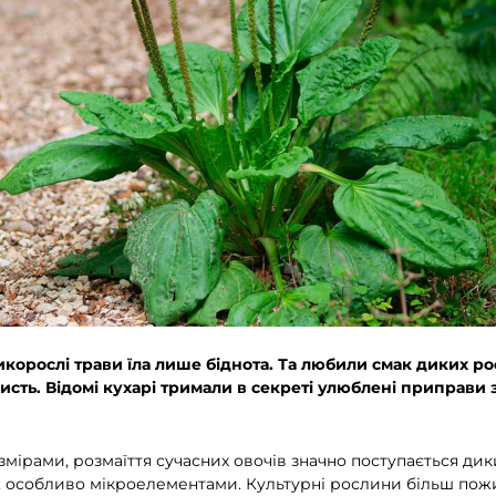
корослі трави їла лише біднота. Та любили смак диких ро
исть. Відомі кухарі тримали в секреті улюблені приправи з
мірами, розмаїття сучасних овочів значно поступається ди
особливо мікроелементами. Культурні рослини більш пожив