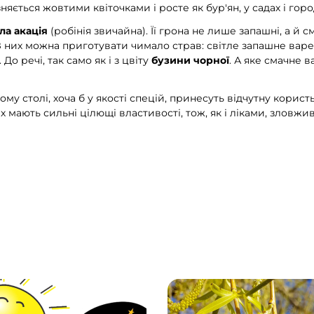
ізняється жовтими квіточками і росте як бур'ян, у садах і горо
іла акація
(робінія звичайна). Її грона не лише запашні, а й с
 них можна приготувати чимало страв: світле запашне варенн
До речі, так само як і з цвіту
бузини
чорної
. А яке смачне 
му столі, хоча б у якості спецій, принесуть відчутну корист
их мають сильні цілющі властивості, тож, як і ліками, зловжи