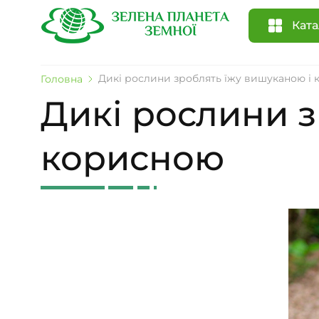
Ката
Дикі рослини зроблять їжу вишуканою і
Головна
Дикі рослини з
корисною