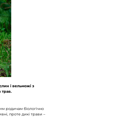
слин і вельможі з
 трав.
ким родичам біологічно
ні, проте дикі трави –