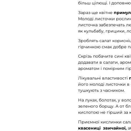
більш цілющі. І доповню
Зараз ще квітне
примул
Молоді листочки рослин
листочка забезпечать л
як кульбабу, грицики, л
Зроблять салат корисні
гірчинкою смак добре па
Скрізь побачите сині кв
додавати в салати, аро
ароматом і помірним гі
Лікувальні властивості
його молоді листочки в 
тушкують з часником.
На луках, болотах, у во
зеленого борщу. А от б
кислотою не гірший за к
Приємної кислинки сала
квасениці звичайної,
а