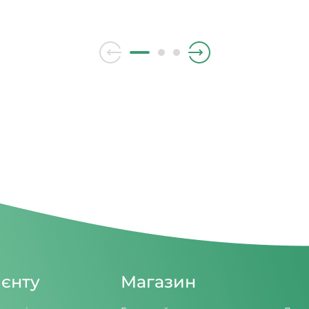
гальна «доза» світла
мучить сухий чи вологий ка
дня. Щоб добре спати,
лікарі ставлять діагноз — х
ільше світла зранку і
бронхіт, народна медицина
нше ввечері. Чим більше
радить полоскати горло м
ень, тим менше його вплив
гілочками верби.
ієнту
Магазин