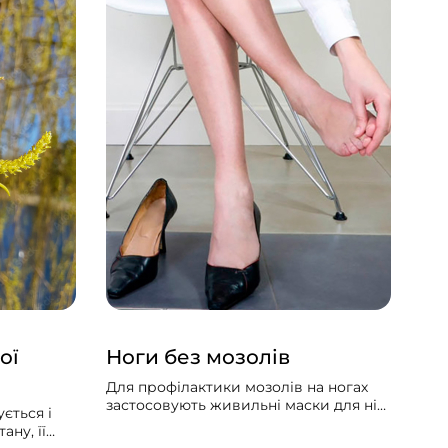
ої
Ноги без мозолів
Тр
Для профілактики мозолів на ногах
Укр
застосовують живильні маски для ніг,
зіл
ється і
змащують ноги на ніч будь-якою
зар
ану, її
теплою рослинною олією. Корисно
про