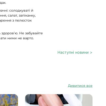
дах.
мачні: солодкуваті й
я, салат, запіканку,
варення з пелюсток
ь здоров’ю. Не забувайте
вати ними не варто.
Наступні новини >
Дивитися все