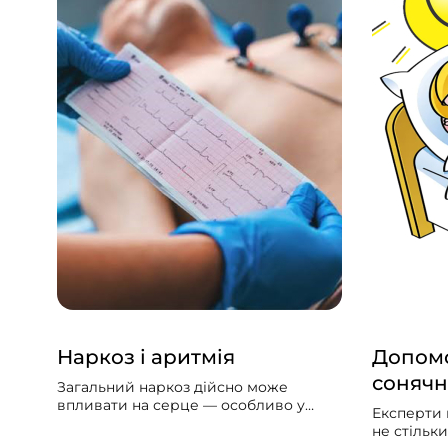
Наркоз і аритмія
Допомо
сонячн
Загальний наркоз дійсно може
впливати на серце — особливо у
Експерти 
людей із вже наявними серцево-
не стільк
судинними проблемами. Може