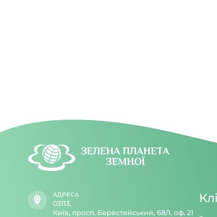
скільки за
викликати збій серцевого ритму,
упродовж 
гіпотонію, зменшити силу скорочень
потрібно б
серцевого м’яза.
значно ме
світла вд
увечері.
АДРЕСА
Кл
03113,
Київ, просп. Берестейський, 68/1, оф. 21