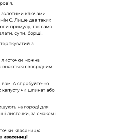
ров’я.
то золотими ключами.
мін С. Лише два таких
опи примулу, так само
лати, супи, борщі.
 терпкуватий з
і» листочки можна
ирізняються своєрідним
і вам. А спробуйте-но
к капусту чи шпинат або
ощують на городі для
нші листочки, за смаком і
точки квасениць:
та
квасениці