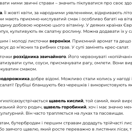
вати ними звичні страви – значить піклуватися про своє здо
а
. Її жовті квіти, за народними уявленнями, відкривають лі
и мають приємно-кислуватий смак і особливо багаті на віта
юдину добовою нормою цього вітаміну. У деяких країнах Євр
опух, культивують як салатну рослину. Можна додавати їх у са
шим і молоді листочки
вероніки
. Приємний аромат та дещо
сує до м’ясних та рибних страв. У супі замінять крес-салат.
іточки
розхідника звичайного
. Його червонуваті «копійчан
матизувати супи, соуси, присмачувати рагу, омлети. Вони в
ркуватим смаком.
подорожника
добре відомі. Можливо стали колись у нагоді 
салаті! Грубіші бланшують без черешків і використовують я
логихлісахзустрічається
щавель кислий
, той самий, який вир
лизький його родич,
щавель горобиний
, хоч і має значно ме
ультурний. Він часто трапляється на луках та пасовищах.
там, бутербродам і першим стравам додадуть трійчасті лис
бо заячого щавлю, який росте переважно в листяних лісах, 