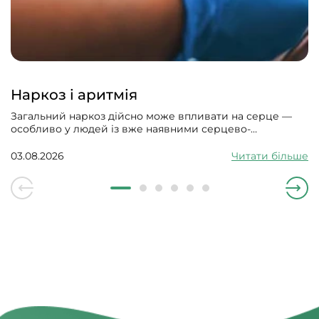
Наркоз і аритмія
Загальний наркоз дійсно може впливати на серце —
особливо у людей із вже наявними серцево-
судинними проблемами. Може викликати збій
серцевого ритму, гіпотонію, зменшити силу скорочень
03.08.2026
Читати більше
серцевого м’яза.