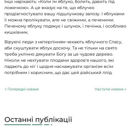
Інші нарікають: «Коли їм яблуко, болить, давить під
ложечкою». А це вказує на те, що яблучко
продіагностувало вашу підшлункову залозу. І яблуками
її можна пролікувати, але не свіжими, а печеними.
Печеному яблуку подякує і шлунок, і печінка, і особливо
кишківник.
Віруючі люди з нетерпінням чекають яблучного Спасу,
аби скуштувати яблук досхочу. Та не тільки на свято
треба уклінно дякувати Богу за це чудове дерево.
Ніколи не нехтувати плодами здоров'я нашого, які
падають до ніг і щодня наснажувати організм всім
потрібним і корисним, що дає цей райський плід.
< Попередні новини
Наступні новини >
Останні публікації