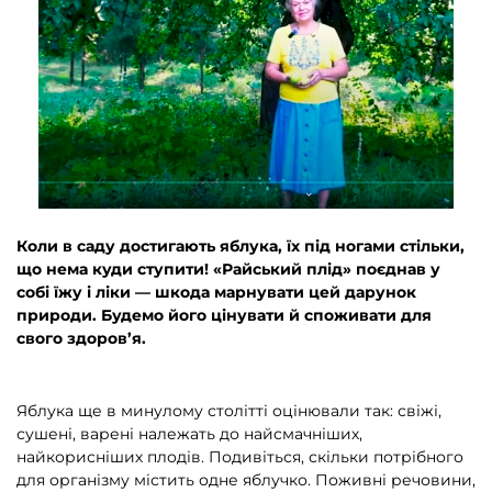
Коли в саду достигають яблука, їх під ногами стільки,
що нема куди ступити! «Райський плід» поєднав у
собі їжу і ліки — шкода марнувати цей дарунок
природи. Будемо його цінувати й споживати для
свого здоров’я.
Яблука ще в минулому столітті оцінювали так: свіжі,
сушені, варені належать до найсмачніших,
найкорисніших плодів. Подивіться, скільки потрібного
для організму містить одне яблучко. Поживні речовини,