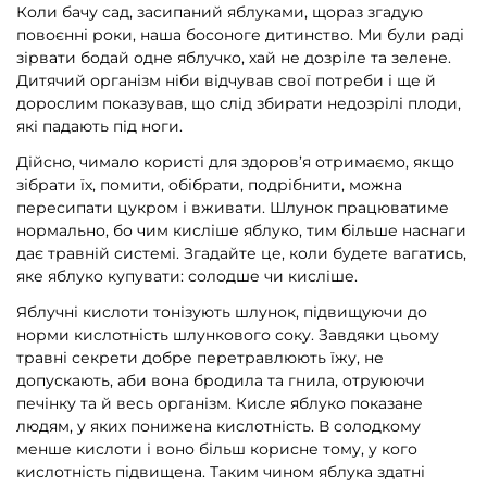
Коли бачу сад, засипаний яблуками, щораз згадую
повоєнні роки, наша босоноге дитинство. Ми були раді
зірвати бодай одне яблучко, хай не дозріле та зелене.
Дитячий організм ніби відчував свої потреби і ще й
дорослим показував, що слід збирати недозрілі плоди,
які падають під ноги.
Дійсно, чимало користі для здоров’я отримаємо, якщо
зібрати їх, помити, обібрати, подрібнити, можна
пересипати цукром і вживати. Шлунок працюватиме
нормально, бо чим кисліше яблуко, тим більше наснаги
дає травній системі. Згадайте це, коли будете вагатись,
яке яблуко купувати: солодше чи кисліше.
Яблучні кислоти тонізують шлунок, підвищуючи до
норми кислотність шлункового соку. Завдяки цьому
травні секрети добре перетравлюють їжу, не
допускають, аби вона бродила та гнила, отруюючи
печінку та й весь організм. Кисле яблуко показане
людям, у яких понижена кислотність. В солодкому
менше кислоти і воно більш корисне тому, у кого
кислотність підвищена. Таким чином яблука здатні