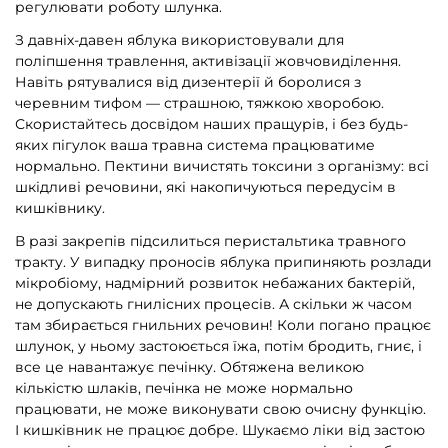
регулювати роботу шлунка.
З давніх-давен яблука використовували для
поліпшення травлення, активізації жовчовиділення.
Навіть рятувалися від дизентерії й боролися з
черевним тифом — страшною, тяжкою хворобою.
Скористайтесь досвідом наших пращурів, і без будь-
яких пігулок ваша травна система працюватиме
нормально. Пектини вичистять токсини з організму: всі
шкідливі речовини, які накопичуються передусім в
кишківнику.
В разі закрепів підсилиться перистальтика травного
тракту. У випадку проносів яблука припиняють розлади
мікробіому, надмірний розвиток небажаних бактерій,
не допускають гнилісних процесів. А скільки ж часом
там збирається гнильних речовин! Коли погано працює
шлунок, у ньому застоюється їжа, потім бродить, гниє, і
все це навантажує печінку. Обтяжена великою
кількістю шлаків, печінка не може нормально
працювати, не може виконувати свою очисну функцію.
І кишківник не працює добре. Шукаємо ліки від застою