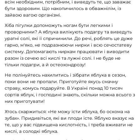
всім необхідним, потрібним, і виведуть те, що заважає
бути здоровим. Що накопичилось в обважнілім, із
зайвою вагою організмі.
Хіба пігулки допоможуть ногам бути легкими і
проворними? А яблука вилікують подагру та виведуть
уратні солі, які її спричинили. До речі, роблять це дуже
гарно, м'яко, не подразнюючи нирки і всю сечостатеву
систему. Допомагають ниркам працювати і виводити
разом із сечею всі кислі та лужні солі. І не буде не
тільки подагри, а й остеохондрозу!
Не полінуйтесь нахилитись і зібрати яблука в сезон,
поки вони не пропали. Приготуйте якусь смачну
страву, комусь подаруйте. В Україні понад 10 тисяч
сортів яблук, і господині знають, скільки можна всього з
них приготувати!
Хтось скаржиться: «Не можу їсти яблука, бо оскома на
зубах». Придивіться, які ви плоди їсте. Яблуко вказує на
те, що у вас підвищена кислотність, і треба вживати не
кислі, а солодкі яблука.