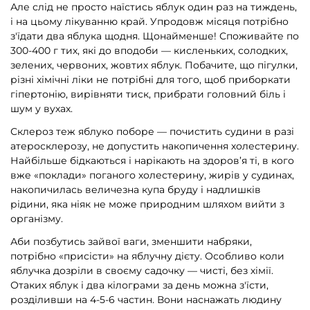
Але слід не просто наїстись яблук один раз на тиждень,
і на цьому лікуванню край. Упродовж місяця потрібно
з'їдати два яблука щодня. Щонайменше! Споживайте по
300-400 г тих, які до вподоби — кисленьких, солодких,
зелених, червоних, жовтих яблук. Побачите, що пігулки,
різні хімічні ліки не потрібні для того, щоб приборкати
гіпертонію, вирівняти тиск, прибрати головний біль і
шум у вухах.
Склероз теж яблуко поборе — почистить судини в разі
атеросклерозу, не допустить накопичення холестерину.
Найбільше бідкаються і нарікають на здоров’я ті, в кого
вже «поклади» поганого холестерину, жирів у судинах,
накопичилась величезна купа бруду і надлишків
рідини, яка ніяк не може природним шляхом вийти з
організму.
Аби позбутись зайвої ваги, зменшити набряки,
потрібно «присісти» на яблучну дієту. Особливо коли
яблучка дозріли в своєму садочку — чисті, без хімії.
Отаких яблук і два кілограми за день можна з'їсти,
розділивши на 4-5-6 частин. Вони наснажать людину