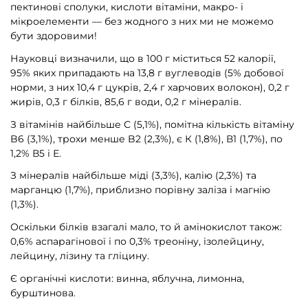
пектинові сполуки, кислоти вітаміни, макро- і
мікроелементи — без жодного з них ми не можемо
бути здоровими!
Науковці визначили, що в 100 г міститься 52 калорії,
95% яких припадають на 13,8 г вуглеводів (5% добової
норми, з них 10,4 г цукрів, 2,4 г харчових волокон), 0,2 г
жирів, 0,3 г білків, 85,6 г води, 0,2 г мінералів.
З вітамінів найбільше С (5,1%), помітна кількість вітаміну
B6 (3,1%), трохи менше B2 (2,3%), є К (1,8%), В1 (1,7%), по
1,2% В5 і Е.
З мінералів найбільше міді (3,3%), калію (2,3%) та
марганцю (1,7%), приблизно порівну заліза і магнію
(1,3%).
Оскільки білків взагалі мало, то й амінокислот також:
0,6% аспарагінової і по 0,3% треоніну, ізолейцину,
лейцину, лізину та гліцину.
Є органічні кислоти: винна, яблучна, лимонна,
бурштинова.