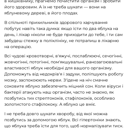
в кишківнику, прагнемо почистити організм і зробити
його здоровим. А їх не треба шукати — вони на
яблуневому дереві, в його плодах.
В спільноті прихильників здорового харчування
побутує навіть така думка: якщо їсти по два яблука на
день, і лікар ніколи не буде приходити до тебе, і ти сам
забудеш стежку в поліклініку, не потрапиш в лікарню
на операцію.
Всі чудові кровотворні, в'яжучі, послаблюючі, сечогінні,
жовчогінні, потогінні, пом'якшувальні, ранозагоювальні
властивості яблук необхідні для вашого організму.
Допоможуть від недокрів'я і задухи, поліпшують роботу
мозку, заспокоюють нерви. З'їдене на ніч смачне
соковите яблуко забезпечить міцний сон. Коли віруси і
бактерії атакують наш організм, часто не знаємо, як
позбутись тих стрептококів, стафілококів, особливо
золотистого стафілококу. А яблуко це вміє.
І не треба довго шукати хворобу, від якої можна
позбутись за допомогою яблук. Всі гіпертоніки знають,
що яблука треба їсти для того, щоб нормалізувати тиск.