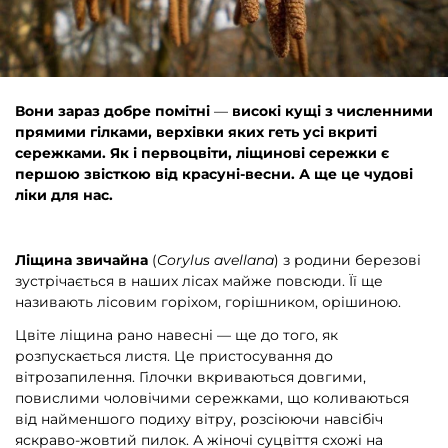
Вони зараз добре помітні
—
високі кущі з численними
прямими гілками, верхівки яких геть усі вкриті
сережками. Як і первоцвіти, ліщинові сережки є
першою звісткою від красуні-весни. А ще це чудові
ліки для нас.
Ліщина
звичайна
(
Corylus avellana
) з родини березові
зустрічається в наших лісах майже повсюди. Її ще
називають лісовим горіхом, горішником, орішиною.
Цвіте ліщина рано навесні — ще до того, як
розпускається листя. Це пристосування до
вітрозапилення. Гілочки вкриваються довгими,
повислими чоловічими сережками, що коливаються
від найменшого подиху вітру, розсіюючи навсібіч
яскраво-жовтий пилок. А жіночі суцвіття схожі на