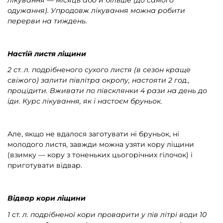
одужання). Упродовж лікування можна робити
перерви на тиждень.
Настій листя ліщини
2 ст. л. подрібненого сухого листя (в сезон краще
свіжого) залити півлітра окропу, настояти 2 год.,
процідити. Вживати по півсклянки 4 рази на день до
їди. Курс лікування, як і настоєм бруньок.
Але, якщо не вдалося заготувати ні бруньок, ні
молодого листя, завжди можна узяти кору ліщини
(взимку — кору з тоненьких цьогорічних гілочок) і
приготувати відвар.
Відвар кори ліщини
1 ст. л. подрібненої кори проварити у пів літрі води 10