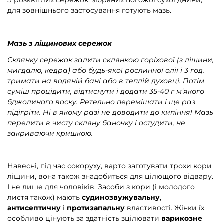
для зовнішнього застосування готують мазь.
Мазь з ліщинових сережок
Склянку сережок залити склянкою горіхової (з ліщини,
мигдалю, кедра) або будь-якої рослинної олії і 3 год.
тримати на водяній бані або в теплій духовці. Потім
суміш процідити, відтиснути і додати 35-40 г м’якого
бджолиного воску. Ретельно перемішати і ще раз
підігріти. Ні в якому разі не доводити до кипіння! Мазь
перелити в чисту скляну баночку і остудити, не
закриваючи кришкою.
Навесні, під час сокоруху, варто заготувати трохи кори
ліщини, вона також знадобиться для цілющого відвару.
І не лише для чоловіків. Засоби з кори (і молодого
листя також) мають
судинозвужувальну
,
антисептичну
і
протизапальну
властивості. Жінки їх
особливо цінують за здатність зцілювати
варикозне