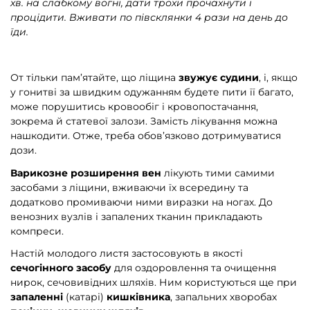
хв. на слабкому вогні, дати трохи прочахнути і
процідити. Вживати по півсклянки 4 рази на день до
їди.
От тільки пам’ятайте, що ліщина
звужує судини
, і, якщо
у гонитві за швидким одужанням будете пити її багато,
може порушитись кровообіг і кровопостачання,
зокрема й статевої залози. Замість лікування можна
нашкодити. Отже, треба обов’язково дотримуватися
дози.
Варикозне розширення вен
лікують тими самими
засобами з ліщини, вживаючи їх всередину та
додатково промиваючи ними виразки на ногах. До
венозних вузлів і запалених тканин прикладають
компреси.
Настій молодого листя застосовують в якості
сечогінного засобу
для оздоровлення та очищення
нирок, сечовивідних шляхів. Ним користуються ще при
запаленні
(катарі)
кишківника
, запальних хворобах