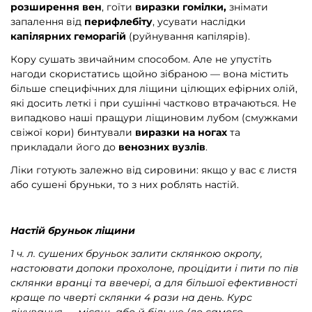
розширення вен
, гоїти
виразки гомілки,
знімати
запалення від
перифлебіту
, усувати наслідки
капілярних геморагій
(руйнування капілярів).
Кору сушать звичайним способом. Але не упустіть
нагоди скористатись щойно зібраною — вона містить
більше специфічних для ліщини цілющих ефірних олій,
які досить леткі і при сушінні частково втрачаються. Не
випадково наші пращури ліщиновим лубом (смужками
свіжої кори) бинтували
виразки на ногах
та
прикладали його до
венозних вузлів
.
Ліки готують залежно від сировини: якщо у вас є листя
або сушені бруньки, то з них роблять настій.
Настій бруньок ліщини
1 ч. л. сушених бруньок залити склянкою окропу,
настоювати допоки прохолоне, процідити і пити по пів
склянки вранці та ввечері, а для більшої ефективності
краще по чверті склянки 4 рази на день. Курс
лікування — місяць або й більше (до самого