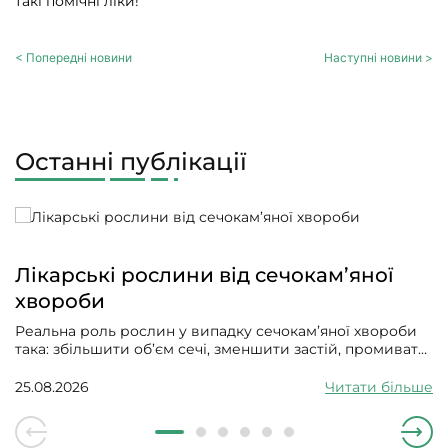
такі помічні ліки!
< Попередні новини
Наступні новини >
Останні публікації
Лікарські рослини від сечокам’яної
хвороби
Реальна роль рослин у випадку сечокам’яної хвороби
така: збільшити об’єм сечі, зменшити застій, промивати
сечові шляхи від дрібних кристалів і солей, заспокоїти
слизову, зменшити запалення, спазм та інфікування.
25.08.2026
Читати більше
Вони мають допомагати ниркам працювати, впливати
на сольовий обмін і не давати новому піску збиратися в
камінці.