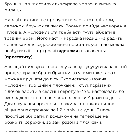
бруньки, з яких стирчить яскраво-червона китичка
рилець.
Наразі важливо не пропустити час заготівлі кори,
сережок, бруньок та пилку. Восени прийде час коренів
і плодів. А молоде листя треба встигнути зібрати в
травні–червні. Його настій народна медицина радить
чоловікам для оздоровлення простати: успішно можна
позбутись її гіпертрофії (
аденоми
) і запалення
(
простатиту
).
Але, щоб вилікувати статеву залозу і усунути запальний
процес, краще брати бруньки, за якими вже зараз
можна вирушати до лісу. Скористатись можна і
молодими торішніми гілочками: 1 ст. л. порізаних
гілочок варити в склянці окропу 5-7 хв., настоювати до
охолодження, пити по чверті склянки 4 рази на день.
Для лікування простатитів вживають також пилок з
ліщинових сережок: по 1-2 г двічі на день. Пилок
простіше збирати, підсушуючи на папері ще не
розкриті сережки, зрізані разом з гілочками.
З розквітлих сережок, зібраних погожої сухої днини,