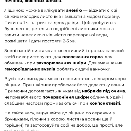
печінки, жовчних шляхів
.
Ліщиною можна вилікувати
анемію
— віджати сік зі
свіжих молодих листочків і змішати з медом порівну.
Пити по 1 ч. л. тричі на день до їди. Щоб здобути сік
було легше, ретельно подрібнені листочки можна
залити невеликою кількістю перевареної води,
розмішати і дати постояти 2-3 хв.
Зовні настій листя як антисептичний і протизапальний
засіб використовують для
полоскання горла
, для
обмивань при
захворюваннях шкіри
. Для зменшення
гемороїдальних вузлів
роблять сидячі ванночки.
В усіх цих випадках можна скористатись відваром кори
ліщини. При шкірних проблемах його додають у ванни.
Примочки допомагають жінкам від
набряків під очима
,
непривабливого
почервоніння шкіри
обличчя. Удвічі
слабшим настоєм промивають очі при
кон’юнктивіті
.
Не гайте часу, вирушайте до ліщини по сережки з
бруньками, гілочки з корою, листя (а восени ще й
горішки) та застосовуйте собі на добро. Це прості, але