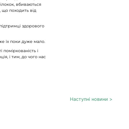
філокок, вбиваються
, що походить від
 підтримці здорового
е їх поки дуже мало.
і поміркованість і
я, і тим, до чого нас
Наступні новини >