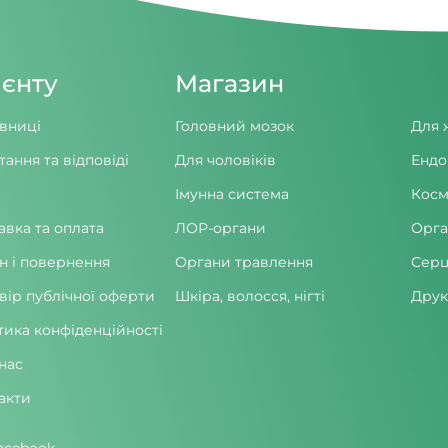
ієнту
Магазин
вниці
Головний мозок
Для 
тання та відповіді
Для чоловіків
Ендо
Імунна система
Косм
авка та оплата
ЛОР-органи
Орга
н і повернення
Органи травлення
Серц
вір публічної оферти
Шкіра, волосся, нігті
Друк
тика конфіденційності
нас
акти
acebook