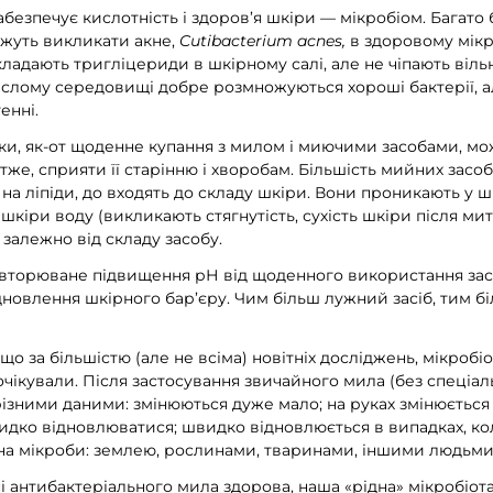
безпечує кислотність і здоров’я шкіри — мікробіом. Багато
ожуть викликати акне,
Cutibacterium acnes,
в здоровому мікр
ладають тригліцериди в шкірному салі, але не чіпають вільн
ислому середовищі добре розмножуються хороші бактерії, а
енні.
тики, як-от щоденне купання з милом і миючими засобами, м
тже, сприяти її старінню і хворобам. Більшість мийних засобі
 й на ліпіди, до входять до складу шкіри. Вони проникають у ш
і шкіри воду (викликають стягнутість, сухість шкіри після ми
залежно від складу засобу.
овторюване підвищення рН від щоденного використання зас
новлення шкірного бар’єру. Чим більш лужний засіб, тим 
о за більшістю (але не всіма) новітніх досліджень, мікробі
 очікували. Після застосування звичайного мила (без спеціа
різними даними: змінюються дуже мало; на руках змінюється
видко відновлюватися; швидко відновлюється в випадках, ко
а мікроби: землею, рослинами, тваринами, іншими людьми
і антибактеріального мила здорова, наша «рідна» мікробіот