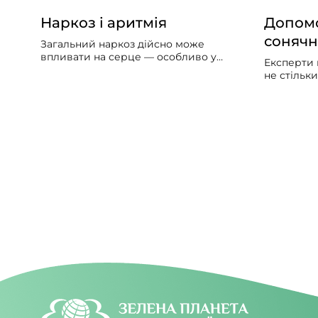
Наркоз і аритмія
Допомо
сонячн
Загальний наркоз дійсно може
впливати на серце — особливо у
Експерти 
людей із вже наявними серцево-
не стільк
судинними проблемами. Може
скільки за
викликати збій серцевого ритму,
упродовж 
гіпотонію, зменшити силу скорочень
потрібно б
серцевого м’яза.
значно ме
світла вд
увечері.