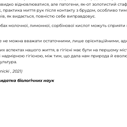
швидко відновлюватися, але патогени, як-от золотистий ста
 практика миття рук після контакту з брудом, особливо тим
рів, як видається, повністю себе виправдовує.
обах молочної, лимонної, сорбінової кислот можуть сприяти
ще не можна вважати остаточними, лише орієнтаційними, адж
ших аспектах нашого життя, в гігієні має бути на першому міст
і надмірною гігієною, між тим, що дала нам природа й еволюці
ультура.
cki , 2021)
датка біологічних наук