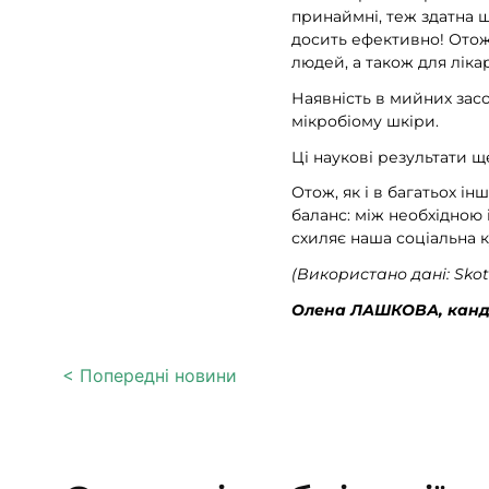
принаймні, теж здатна 
досить ефективно! Отож,
людей, а також для ліка
Наявність в мийних зас
мікробіому шкіри.
Ці наукові результати 
Отож, як і в багатьох ін
баланс: між необхідною 
схиляє наша соціальна к
(Використано дані: Skotni
Олена ЛАШКОВА, канди
< Попередні новини