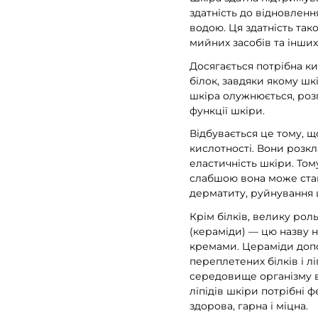
здатність до відновлен
водою. Ця здатність так
мийних засобів та інших
Досягається потрібна ки
білок, завдяки якому шк
шкіра олужнюється, розп
функції шкіри.
Відбувається це тому, 
кислотності. Вони розкла
еластичність шкіри. Том
слабшою вона може став
дерматиту, руйнування 
Крім білків, велику рол
(кераміди) — цю назву 
кремами. Цераміди допо
переплетених білків і л
середовище організму в
ліпідів шкіри потрібні
здорова, гарна і міцна.