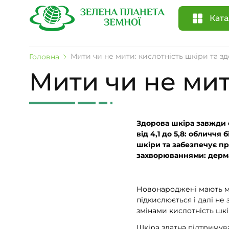
Ката
Мити чи не мити: кислотність шкіри та зд
Головна
Мити чи не мит
Здорова шкіра завжди с
від 4,1 до 5,8: обличчя
шкіри та забезпечує п
захворюваннями: дерма
Новонароджені мають ме
підкислюється і далі не
змінами кислотність шкір
Шкіра здатна підтримув