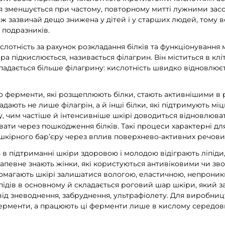
ня зменшується при частому, повторному митті лужними зас
ож зазвичай дещо знижена у дітей і у старших людей, тому в
 подразників.
слотність за рахунок розкладання білків та функціонування
іра підкислюється, називається філагрин. Він міститься в клі
адається більше філагрину: кислотність швидко відновлюєтьс
що ферменти, які розщеплюють білки, стають активнішими в
дають не лише філагрін, а й інші білки, які підтримують міцн
у, чим частіше й інтенсивніше шкірі доводиться відновлюват
ати через пошкодження білків. Такі процеси характерні для
шкірного бар’єру через вплив поверхнево-активних речовин
ь в підтриманні шкіри здоровою і молодою відіграють ліпід
напевне знають жінки, які користуються антивіковими чи з
магають шкірі залишатися вологою, еластичною, непроник
іпідів в основному й складається роговий шар шкіри, який 
ід зневоднення, забруднення, ультрафіолету. Для виробницт
 ферменти, а працюють ці ферменти лише в кислому середов