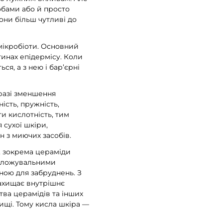
обами або й просто
они більш чутливі до
 мікробіоти. Основний
тинах епідермісу. Коли
я, а з нею і бар’єрні
 разі зменшення
ість, пружність,
и кислотність, тим
 сухої шкіри,
 з миючих засобів.
и, зокрема цераміди
воложувальними
ною для забруднень. З
захищає внутрішнє
ва церамідів та інших
ищі. Тому кисла шкіра —