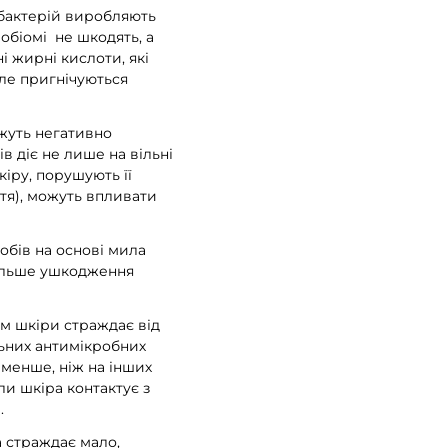
 бактерій виробляють
обіомі не шкодять, а
і жирні кислоти, які
ле пригнічуються
ожуть негативно
в діє не лише на вільні
кіру, порушують її
ття), можуть впливати
обів на основі мила
більше ушкодження
ом шкіри страждає від
льних антимікробних
 менше, ніж на інших
ли шкіра контактує з
.
а страждає мало,