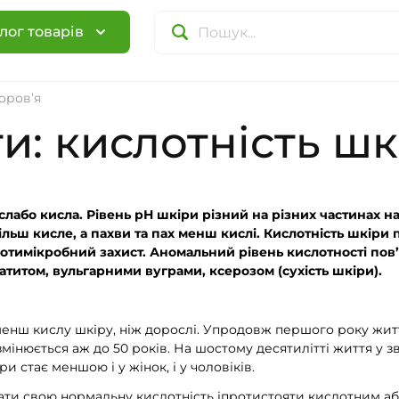
лог товарів
оров’я
и: кислотність шк
лабо кисла. Рівень рН шкіри різний на різних частинах на
 більш кисле, а пахви та пах менш кислі. Кислотність шкіри 
ротимікробний захист. Аномальний рівень кислотності пов
титом, вульгарними вуграми, ксерозом (сухість шкіри).
нш кислу шкіру, ніж дорослі. Упродовж першого року жит
 змінюється аж до 50 років. На шостому десятилітті життя у 
и стає меншою і у жінок, і у чоловіків.
ати свою нормальну кислотність іпротистояти кислотним а