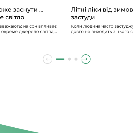
же заснути …
Літні ліки від зимов
е світло
застуди
вважають: на сон впливає
Коли людина часто застуджу
и окреме джерело світла,
довго не виходить з цього ст
гальна «доза» світла
мучить сухий чи вологий ка
дня. Щоб добре спати,
лікарі ставлять діагноз — х
ільше світла зранку і
бронхіт, народна медицина
нше ввечері. Чим більше
радить полоскати горло м
ень, тим менше його вплив
гілочками верби.