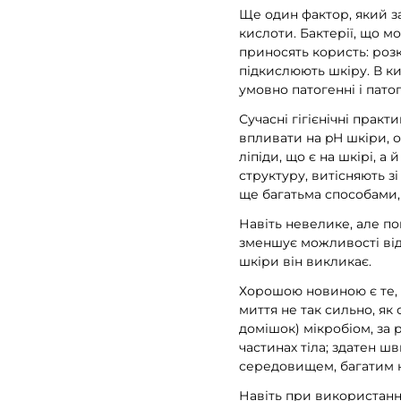
Ще один фактор, який за
кислоти. Бактерії, що м
приносять користь: розк
підкислюють шкіру. В к
умовно патогенні і патог
Сучасні гігієнічні прак
впливати на pH шкіри, о
ліпіди, що є на шкірі, а
структуру, витісняють з
ще багатьма способами, 
Навіть невелике, але п
зменшує можливості від
шкіри він викликає.
Хорошою новиною є те, щ
миття не так сильно, як
домішок) мікробіом, за 
частинах тіла; здатен ш
середовищем, багатим н
Навіть при використанн