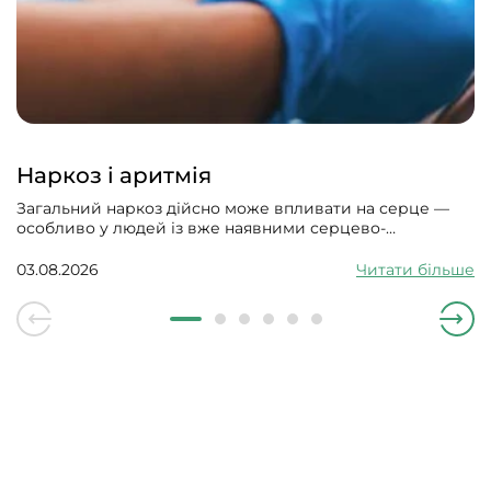
Наркоз і аритмія
Загальний наркоз дійсно може впливати на серце —
особливо у людей із вже наявними серцево-
судинними проблемами. Може викликати збій
серцевого ритму, гіпотонію, зменшити силу скорочень
03.08.2026
Читати більше
серцевого м’яза.