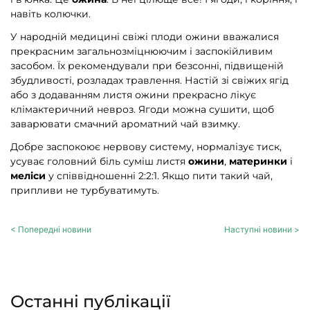
навіть колючки.
У народній медицині свіжі плоди ожини вважалися
прекрасним загальнозміцнюючим і заспокійливим
засобом. Їх рекомендували при безсонні, підвищеній
збудливості, розладах травлення. Настій зі свіжих ягід
або з додаванням листя ожини прекрасно лікує
клімактеричний невроз. Ягоди можна сушити, щоб
заварювати смачний ароматний чай взимку.
Добре заспокоює нервову систему, нормалізує тиск,
усуває головний біль суміш листя
ожини
,
материнки
і
меліси
у співвідношенні 2:2:1. Якщо пити такий чай,
припливи не турбуватимуть.
< Попередні новини
Наступні новини >
Останні публікації