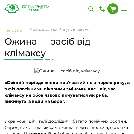
Ожина — засіб від клімаксу
Головна
Ожина — засіб від
клімаксу
«Осінній період» жінки пов’язаний не з порою року, а
з фізіологічними віковими змінами. Але і під час
клімаксу не обов’язково почуватися як риба,
викинута із води на берег.
Українські цілителі дослідили багато помічних рослин.
Серед них є така, як сама жінка: ніжна і колюча, солодка
і в’юнка. Це
ожина
. В неї цілюще все! І ягоди, і коріння, і