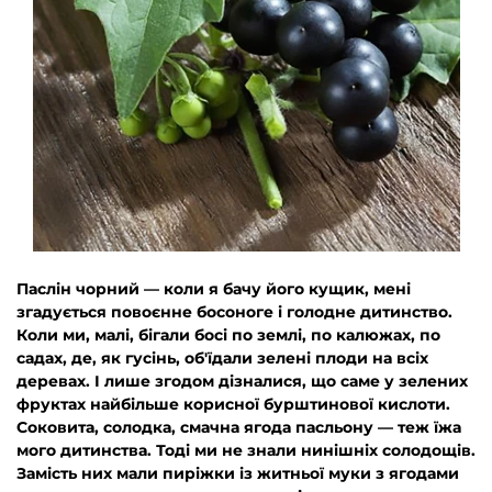
Паслін чорний — коли я бачу його кущик, мені
згадується повоєнне босоноге і голодне дитинство.
Коли ми, малі, бігали босі по землі, по калюжах, по
садах, де, як гусінь, об'їдали зелені плоди на всіх
деревах. І лише згодом дізналися, що саме у зелених
фруктах найбільше корисної бурштинової кислоти.
Соковита, солодка, смачна ягода пасльону — теж їжа
мого дитинства. Тоді ми не знали нинішніх солодощів.
Замість них мали пиріжки із житньої муки з ягодами