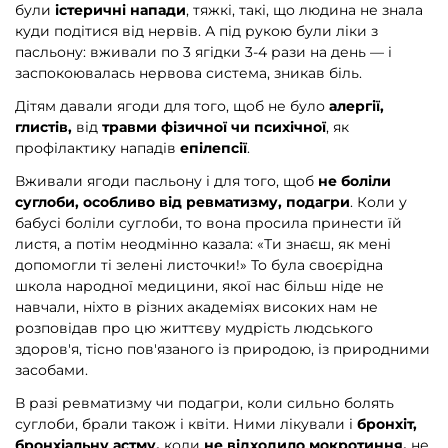
були
істеричні напади
, тяжкі, такі, що людина не знала
куди подітися від нервів. А під рукою були ліки з
пасльону: вживали по 3 ягідки 3-4 рази на день — і
заспокоювалась нервова система, зникав біль.
Дітям давали ягоди для того, щоб не було
алергії,
глистів,
від
травми фізичної чи психічної
, як
профілактику нападів
епілепсії
.
Вживали ягоди пасльону і для того, щоб
не боліли
суглоби, особливо від ревматизму, подагри
. Коли у
бабусі боліли суглоби, то вона просила принести їй
листя, а потім неодмінно казала: «Ти знаєш, як мені
допомогли ті зелені листочки!» То була своєрідна
школа народної медицини, якої нас більш ніде не
навчали, ніхто в різних академіях високих нам не
розповідав про цю життєву мудрість людського
здоров'я, тісно пов'язаного із природою, із природними
засобами.
В разі ревматизму чи подагри, коли сильно болять
суглоби, брали також і квіти. Ними лікували і
бронхіт,
бронхіальну астму,
коли
не відходило мокротиння,
не