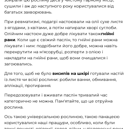
збирали цю рослину десь у чистому гарному місці,
сушили і аж до наступного року користувалися від
багатьох захворювань.
При ревматизмі, подагрі настоювали на олії сухе листя
з ягодами, з квітами, а потім натирали хворі суглоби.
Олійним настоєм дуже добре лікувати також
гнійні
рани
.
Коли ще є свіжий паслін, то гнійні рани можна
лікувати і ним: подрібнити його добре, можна навіть
перекрутити на м'ясорубці, розтерти з олією і
накладати на гнійні рани, щоб вони очищалися і
загоювались.
Для того, щоб не було
висипів на шкірі
готували настій
із листя чи всієї рослини: робили ванни, обмивання,
аплікації, протирання
.
Передозовувати і вживати паслін тривалий час
категорично не можна. Пам'ятайте, що це отруйна
рослина.
Ось такою універсальною рослиною, такою панацеєю
користувалися наші пращури, особливо, коли були
тяжкі пошесті, епідемії, голод, війни, у післявоєнні роки,