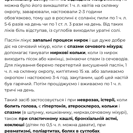
можна було його викашляти: 1 ч. л. квітів на склянку
окропу, заварювали, настоювали 2-3 години
обов'язково, тому що в рослині є соланін; пили по 1 ч. л.
5-6 разів на день чи по 1 ст. л. 3 рази на день. Від таких
ліків біль відступав, із суглобів виходили уратні солі.
Паслін лікує
запальні процеси нирок
і ще дуже добре
діє на сечовий міхур, коли є
спазми сечового міхура;
допомагає тамувати
ниркові кольки
, коли із нирок
виходить пісок або камінці, знімаючи спазм із сечоводів.
Для лікування беремо перетертий висушений паслін, 1
ч. л. на склянку окропу, кип'ятимо 15 хв. або заливаємо
окропом і настоюємо 3-4 год. закутаним, щоб цей настій
був гарячий. Потім проціджуємо і вживаємо по 1 ч. л.
тричі на день.
Такий засіб застосовується і при
неврозах, істерії,
коли
болить голова,
є
гіпертонія, атеросклероз, кольки
і
спазми
(в шлунку, кишківнику, нирках,сечовому міхурі),
також
при спастичному кашлі, бронхіальній астмі,
коклюші
(дітям по 0,5 ч. л. можна давати), при
ревматизмі, поліартитах, болях в суглобах
.