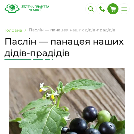
Паслін — панацея наших дідів-прадідів
Головна
Паслін — панацея наших
дідів-прадідів