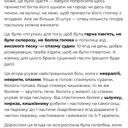
Боже, це було щастя — бабуся попросила щось
принести! Бігла його шукати на городі чи десь під
тином, на вулиці, на межі, щоб принести його гілочку з
ягодами. Але не більше 10 штук — отаку кількість плодів
пасльону можна вживати.
Це були «пігулки» для того, щоб була
гарна пам'ять, не
було склерозу, не боліла голова
в потилиці від
високого тиску
чи
спазму судин
. 10 ягід на день, добре
розжувавши, треба з’їдати, щоб не було гіпертонії. А
взимку для цього брали сушений паслін (рецепт буде
далі).
Ця ягода усуває найстрашніший біль, коли є
невралгії,
неврити, спазми
. Якщо в голові спазмують судини,
болить голова. Якщо спазмує кишківник, то як же
боляче — крутить, пече, болить у животі. Ці спазми
усуває ягода пасльону. Від спастичних болей у
шлунку,
нирках, кишківнику
робили і настоянку на самогонці,
на перваку: до 1 частини подрібнених ягід додавали 5
частин перваку, настоювали і вживали по 5-7 крапель
.
Дорослим ця ягода чи вся рослина була потрібна, коли