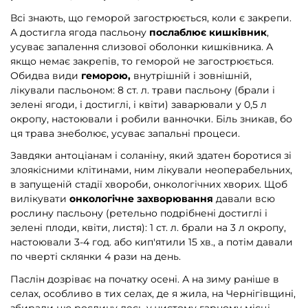
Всі знають, що геморой загострюється, коли є закрепи.
А достигла ягода пасльону
послаблює кишківник
,
усуває запалення слизової оболонки кишківника. А
якщо немає закрепів, то геморой не загострюється.
Обидва види
геморою,
внутрішній і зовнішній,
лікували пасльоном: 8 ст. л. трави пасльону (брали і
зелені ягоди, і достиглі, і квіти) заварювали у 0,5 л
окропу, настоювали і робили ванночки. Біль зникав, бо
ця трава знеболює, усуває запальні процеси.
Завдяки антоціанам і соланіну, який здатен боротися зі
злоякісними клітинами, ним лікували неоперабельних,
в запущеній стадії хвороби, онкологічних хворих. Щоб
вилікувати
онкологічне захворювання
давали всю
рослину пасльону (ретельно подрібнені достиглі і
зелені плоди, квіти, листя): 1 ст. л. брали на 3 л окропу,
настоювали 3-4 год. або кип'ятили 15 хв., а потім давали
по чверті склянки 4 рази на день.
Паслін дозріває на початку осені. А на зиму раніше в
селах, особливо в тих селах, де я жила, на Чернігівщині,