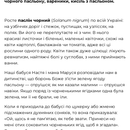
чорного пасльону, вареники, кисіль з пасльоном.
Росте
паслін чорний
(
Solanum nigrum
) по всій Україні:
на узбіччях доріг і стежок, пустищах, на узліссях, на
полях. Ви його не переплутаєте ні з чим. В нього
красиві листочки і біленькі, маленькі квіточки, схожі на
квіти картоплі, баклажанів чи томатів, адже всі ці
рослини одного роду. Квіти також дуже цілющі: лікують
ревматизм, найтяжчі болі у суглобах, з ними приймають
ванни.
Наші бабуся Настя і мама Маруся розповідали нам в
дитинстві, що боронь Боже з'їсти зелену ягоду
пасльону — отруїшся; як ми казали малими — отруєшся
навіки. Якщо поряд із чорненькими ягідками одна була
зелена, ми її не брали, не їли.
Коли я приходила до бабусі по цукерку або жменю
підсмажених духмяних соняхів, то вона приказувала:
«Ой, щось я не пам'ятаю, як тебе звати. Принеси-но
мені отих соковитих чорненьких ягід, щоб я згадала».