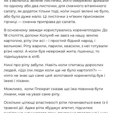
Як з’являлось зелене листячко, його обережно зривали
по одному або два листочки, для смачного вітамінного
салату, як додаток тільки тоді, коли іншої зелені не було,
або було дуже мало. Ці листочки з м’яким присмаком
гірчиці — смачна приправа до салатів.
В основному завжди користувались коренеплодом. До
18 століття, допоки Колумб не завіз на нашу землю
картоплю, ріпу їли всі – і простий бідний народ, і
вельможі. Ріпу варили, парили, квасили, з неї готували
різні напої. А коли був неврожай жита, пшениці, то
підмішували в хліб.
Нині про ріпу забули. Навіть коли спитаєш дорослих
людей, «Що їли люди коли ще не було картоплі?» —
ніхто не знає що саме цей золотавий коренеплід був і
їжею і ліками.
Можливо, коли Гіпократ сказав що їжа повинна бути
ліками, мав на увазі саме ріпу.
Оскільки цілющі властивості ріпи починаються вже із її
травної дії. Адже ріпа збуджує апетит, підсилює