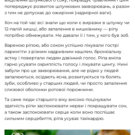
виділення шлункового соку, покращує травлення і цим
попереджує розвиток шлункових захворювань, а разом
з тим не допускає до ожиріння (надмірної ваги).
Хоч на той час всі знали що коли є виразки в шлунку чи
12-палій кишці, або запалення в кишківнику — ріпу
потрібно обмежувати. Не давали її і тим, у кого був зоб.
Вареною ріпою, або соком успішно лікували гострі
ларингіти з різним надривним кашлем, бронхіальну
астму і повертали людям дзвінкий голос. Ріпа вміла
гарно усувати охриплість голосу і лікувати цингу. Нині
забули про це захворювання, але не рідко у людей
запалюються, осідають ясна, розхитуються та болять
зуби, особливо у старших людей, чи просто запалення
слизової оболонки ротової порожнини.
Та саме люди старшого віку високо поцінували
здатність ріпи заспокоювати нерви і покращувати сон,
а також заспокоювати серце коли воно поспішає
сильним серцебиття, ріпа усуває тахікардію.