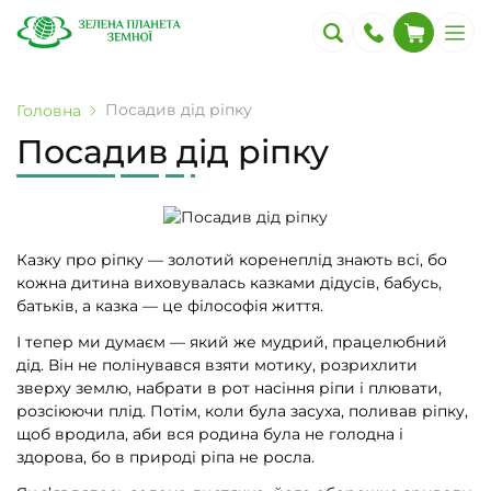
Посадив дід ріпку
Головна
Посадив дід ріпку
Казку про ріпку — золотий коренеплід знають всі, бо
кожна дитина виховувалась казками дідусів, бабусь,
батьків, а казка — це філософія життя.
І тепер ми думаєм — який же мудрий, працелюбний
дід. Він не полінувався взяти мотику, розрихлити
зверху землю, набрати в рот насіння ріпи і плювати,
розсіюючи плід. Потім, коли була засуха, поливав ріпку,
щоб вродила, аби вся родина була не голодна і
здорова, бо в природі ріпа не росла.