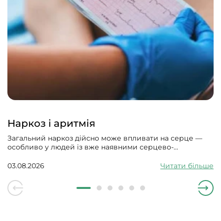
Наркоз і аритмія
Загальний наркоз дійсно може впливати на серце —
особливо у людей із вже наявними серцево-
судинними проблемами. Може викликати збій
серцевого ритму, гіпотонію, зменшити силу скорочень
03.08.2026
Читати більше
серцевого м’яза.