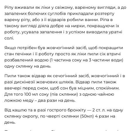
Ріпу вживали як ліки у свіжому, вареному вигляди, а до
запалених болючих суглобів прикладали розтерту
варену ріпу, або з її відварів робили ванни. Ріпа в
такому вигляді діяла добре на нирки, покращуючи їх
роботу, усувала запалення і з успіхом виводила уратні
солі.
Якщо потрібен був жовчогінний засіб, щоб покращити
стан печінки і її роботу просто як ліки пили сік втричі
розбавлений водою (1 частина соку на 3 частини води)
одну склянку на день.
Пили також відвар як сечогінний засіб, жовчогінний і в
разі дискінезії жовчових шляхів. Відвар пили також
ввечері перед сном, щоб сон був міцним, спокійним.
Для того 100 мл соку (пів склянки) з одною чайною
ложкою меду – два рази на день.
Від кашлю та в разі гострого бронхіту — 2 ст. л. на одну
склянку окропу, по чверті склянки (50мл) 4 рази на
день.