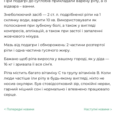
При подагрі до суглобів прикладали варену ріпу, а із
відвара – ванни.
Знеболюючий засіб — 2 ст. л. подрібненої ріпи на 1
склянку води, варити 10 хв. Використовувати як
полоскання при зубному болі, а також у вигляді
компресів, аплікацій, а також при застої і запаленні
жовчового міхура.
Мазь від подагри і обморожень: 2 частини розтертої
ріпи і одна частина гусячого жиру.
Бажано щоб ріпа виросла у вашому городі, як у діда —
16 кг і зривала її вся сім’я.
Ріпа містить багато вітаміну С та групу вітамінів В. Коли
люди частіше їли ріпу в будь-якому вигляді, ніхто не
носив окуляри. Був стовідсотковий зір, спокійні нерви,
гарний міцний сон і нормально і впевнено працювало
серце.
< Попередні новини
Наступні новини >