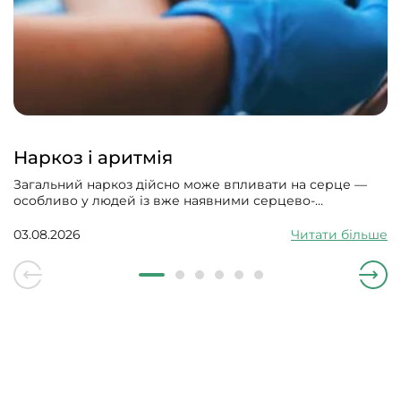
Наркоз і аритмія
Загальний наркоз дійсно може впливати на серце —
особливо у людей із вже наявними серцево-
судинними проблемами. Може викликати збій
серцевого ритму, гіпотонію, зменшити силу скорочень
03.08.2026
Читати більше
серцевого м’яза.