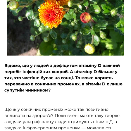
Відомо, що у людей з дефіцитом вітаміну D важчий
перебіг інфекційних хвороб. А вітаміну D більше у
тих, хто частіше буває на сонці. То може користь
переважно в сонячних променях, а вітамін D є лише
супутнім чинником?
Що ж у сонячних променях може так позитивно
впливати на здоров’я? Поки вчені мають таку теорію:
завдяки ультрафіолету люди отримують вітамін Д, а
завдяки інфрачервоним променям — можливість