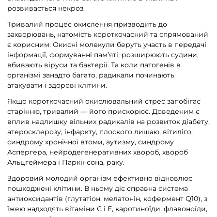
розвивається некроз.
Тривалий процес окислення призводить до
захворювань, натомість короткочасний та спрямований
є корисним. Окисні молекули беруть участь в передачі
інформації, формуванні пам’яті, розширюють судини,
вбивають віруси та бактерії. Та коли патогенів в
організмі занадто багато, радикали починають
атакувати і здорові клітини.
Якщо короткочасний окислювальний стрес запобігає
старінню, тривалий — його прискорює. Доведеним є
вплив надлишку вільних радикалів на розвиток діабету,
атеросклерозу, інфаркту, плоского лишаю, вітиліго,
синдрому хронічної втоми, аутизму, синдрому
Аспергера, нейродегенеративних хвороб, хвороб
Альцгеймера і Паркінсона, раку.
Здоровий молодий організм ефективно відновлює
пошкоджені клітини. В ньому діє справна система
антиоксидантів (глутатіон, мелатонін, кофермент Q10), з
їжею надходять вітаміни С і Е, каротиноїди, флавоноїди,