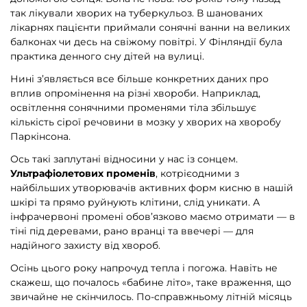
так лікували хворих на туберкульоз. В шанованих
лікарнях пацієнти приймали сонячні ванни на великих
балконах чи десь на свіжому повітрі. У Фінляндії була
практика денного сну дітей на вулиці.
Нині з’являється все більше конкретних даних про
вплив опромінення на різні хвороби. Наприклад,
освітлення сонячними променями тіла збільшує
кількість сірої речовини в мозку у хворих на хворобу
Паркінсона.
Ось такі заплутані відносини у нас із сонцем.
Ультрафіолетових променів
, котрієодними з
найбільших утворювачів активних форм кисню в нашій
шкірі та прямо руйнують клітини, слід уникати. А
інфрачервоні промені обов’язково маємо отримати — в
тіні під деревами, рано вранці та ввечері — для
надійного захисту від хвороб.
Осінь цього року напрочуд тепла і погожа. Навіть не
скажеш, що почалось «бабине літо», таке враження, що
звичайне не скінчилось. По-справжньому літній місяць