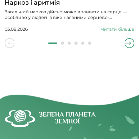
Наркоз і аритмія
Загальний наркоз дійсно може впливати на серце —
особливо у людей із вже наявними серцево-
судинними проблемами. Може викликати збій
серцевого ритму, гіпотонію, зменшити силу скорочень
03.08.2026
Читати більше
серцевого м’яза.