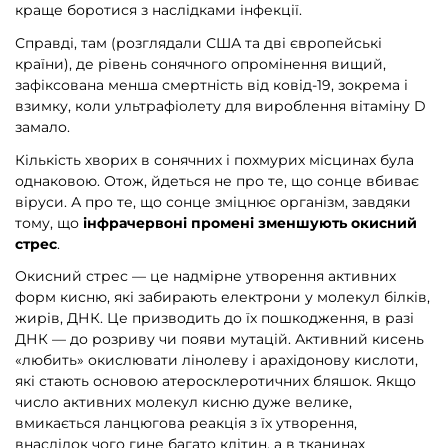
краще боротися з наслідками інфекції.
Справді, там (розглядали США та дві європейські
країни), де рівень сонячного опромінення вищий,
зафіксована менша смертність від ковід-19, зокрема і
взимку, коли ультрафіолету для вироблення вітаміну D
замало.
Кількість хворих в сонячних і похмурих місцинах була
однаковою. Отож, йдеться не про те, що сонце вбиває
віруси. А про те, що сонце зміцнює організм, завдяки
тому, що
інфрачервоні промені зменшують окисний
стрес
.
Окисний стрес — це надмірне утворення активних
форм кисню, які забирають електрони у молекул білків,
жирів, ДНК. Це призводить до їх пошкодження, в разі
ДНК — до розриву чи появи мутацій. Активний кисень
«любить» окислювати лінолеву і арахідонову кислоти,
які стають основою атеросклеротичних бляшок. Якщо
число активних молекул кисню дуже велике,
вмикається ланцюгова реакція з їх утворення,
внаслідок чого гине багато клітин, а в тканинах