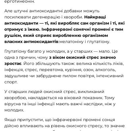
ерготинеонін.
Але штучні антиоксидантні добавки можуть
посилювати дегенерацію і хвороби.
Найкращі
антиоксиданти — ті, які виробляє сам організм і ті, які
отримує з їжею.
Інфрачервоні сонячні промені є тим
рушієм, який сприяє виробленню організмом
власних антиоксидантів
:мелатоніну і глутатіону.
Глутатіону багато у молодих, а у старших — мало. Це
одна з причин, чому
з віком окисний стрес значно
зростає
. Його збільшують також: велика кількість ліків,
інфекція, стрес, перевтома, куріння, озон, алкоголь,
задушливе чи забруднене пилом повітря, інтенсивний
спорт.
У старших людей окисний стрес, викликаний
хворобою, накладається на віковий показник. Тому
вірусна та інші інфекції мають важчі наслідки, ніж у
молодих.
Якщо припустити, що інфрачервоні промені сонця
дійсно впливають на рівень окисного стресу, то значне