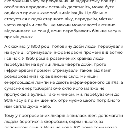
скорочення часу перебування на відкритому повітрі,
особливо впродовж останніх десятиліть, може бути
однією з причин «хвороб цивілізації». Це більше
стосується людей старшого віку, передусім, містян:
часто хворі чи слабкі, не маючи можливості активно
відпочивати на сонці, вони перебувають більше часу в
приміщеннях.
А скажімо, у 1800 році половину доби люди перебували
на вулиці, отримували інфрачервоні промені від вогню
і свічок. У 1950 році в розвинених країнах люди
перебували на вулиці лише чверть доби, проте
інфрачервоні промені отримували також від ламп
розжарювання і крізь віконне скло. Нинішні
енергоощадні лампи не дають інфрачервоного світла, а
сучасне енергозберігаюче скло його майже не
пропускає з вулиці. Таким чином, ми, перебуваючи до
90% часу в приміщеннях, отримуємо цього потрібного
нам світла дуже мало.
Тому у прогресивних лікарів з’явилась ідея: допомагати
людям боротися з хворобами, окрім іншого, за
допомогою сонця. Вона не нова. 100 років тому назад