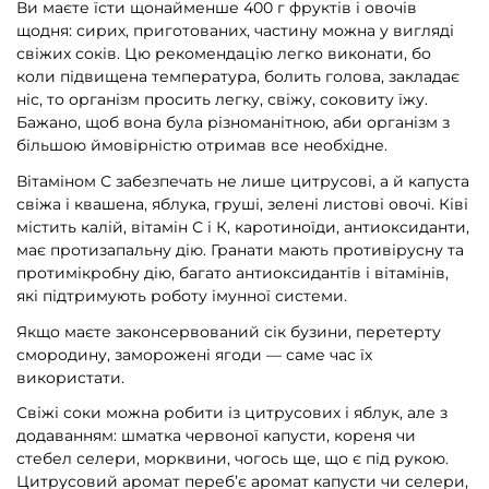
Ви маєте їсти щонайменше 400 г фруктів і овочів
щодня: сирих, приготованих, частину можна у вигляді
свіжих соків. Цю рекомендацію легко виконати, бо
коли підвищена температура, болить голова, закладає
ніс, то організм просить легку, свіжу, соковиту їжу.
Бажано, щоб вона була різноманітною, аби організм з
більшою ймовірністю отримав все необхідне.
Вітаміном С забезпечать не лише цитрусові, а й капуста
свіжа і квашена, яблука, груші, зелені листові овочі. Ківі
містить калій, вітамін С і К, каротиноїди, антиоксиданти,
має протизапальну дію. Гранати мають противірусну та
протимікробну дію, багато антиоксидантів і вітамінів,
які підтримують роботу імунної системи.
Якщо маєте законсервований сік бузини, перетерту
смородину, заморожені ягоди — саме час їх
використати.
Свіжі соки можна робити із цитрусових і яблук, але з
додаванням: шматка червоної капусти, кореня чи
стебел селери, морквини, чогось ще, що є під рукою.
Цитрусовий аромат переб’є аромат капусти чи селери,