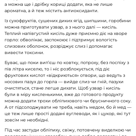
а можна ще і дрібку кориці додати, яка не лише
ароматна, а й теж містить антиоксиданти.
Із сухофруктів, сушених диких ягід, шипшини, горобини
можна приготувати узвар, а з нього далі — кисіль.
Теплий напівгустий кисіль дуже приємно діє на хворе
горло: обволікає, заспокоює і підтримує вологість
слизових оболонок, розріджує слиз і допомагає
вивести токсини.
Буває, що поки вип’єш по ковтку, потроху, без поспіху з
пів літра киселю, то і ніс розблокується, під діє
фруктових кислот «відкриються» отвори, що ведуть з
носових пазух до горла — вийде слиз чи гній, пазухи
очистяться, стане легше дихати. Щоб узвар і кисіль
були в міру кисленькими, вже до готового продукту
можна додати трохи обліпихового чи брусничного соку.
А от підсолоджувати не треба, навіть медом, бо й мед —
це теж лише прості додані вуглеводи, як і цукор, які тут
зовсім не необхідні.
Під час застуди обліпиху, свіжу, потовчену виделкою чи