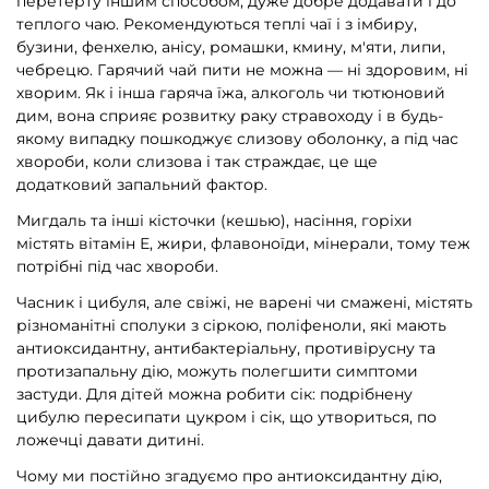
перетерту іншим способом, дуже добре додавати і до
теплого чаю. Рекомендуються теплі чаї і з імбиру,
бузини, фенхелю, анісу, ромашки, кмину, м'яти, липи,
чебрецю. Гарячий чай пити не можна — ні здоровим, ні
хворим. Як і інша гаряча їжа, алкоголь чи тютюновий
дим, вона сприяє розвитку раку стравоходу і в будь-
якому випадку пошкоджує слизову оболонку, а під час
хвороби, коли слизова і так страждає, це ще
додатковий запальний фактор.
Мигдаль та інші кісточки (кешью), насіння, горіхи
містять вітамін Е, жири, флавоноїди, мінерали, тому теж
потрібні під час хвороби.
Часник і цибуля, але свіжі, не варені чи смажені, містять
різноманітні сполуки з сіркою, поліфеноли, які мають
антиоксидантну, антибактеріальну, противірусну та
протизапальну дію, можуть полегшити симптоми
застуди. Для дітей можна робити сік: подрібнену
цибулю пересипати цукром і сік, що утвориться, по
ложечці давати дитині.
Чому ми постійно згадуємо про антиоксидантну дію,