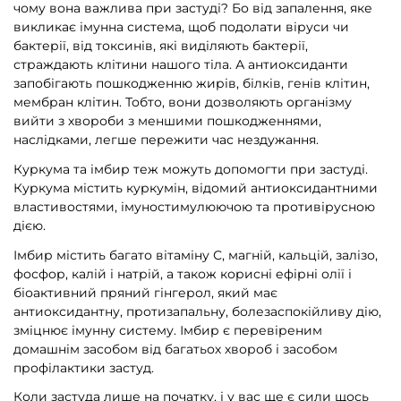
чому вона важлива при застуді? Бо від запалення, яке
викликає імунна система, щоб подолати віруси чи
бактерії, від токсинів, які виділяють бактерії,
страждають клітини нашого тіла. А антиоксиданти
запобігають пошкодженню жирів, білків, генів клітин,
мембран клітин. Тобто, вони дозволяють організму
вийти з хвороби з меншими пошкодженнями,
наслідками, легше пережити час нездужання.
Куркума та імбир теж можуть допомогти при застуді.
Куркума містить куркумін, відомий антиоксидантними
властивостями, імуностимулюючою та противірусною
дією.
Імбир містить багато вітаміну С, магній, кальцій, залізо,
фосфор, калій і натрій, а також корисні ефірні олії і
біоактивний пряний гінгерол, який має
антиоксидантну, протизапальну, болезаспокійливу дію,
зміцнює імунну систему. Імбир є перевіреним
домашнім засобом від багатьох хвороб і засобом
профілактики застуд.
Коли застуда лише на початку, і у вас ще є сили щось