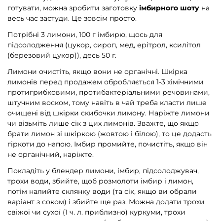
готувати, можна зробити заготовку
імбирного шоту
на
весь час застуди. Це зовсім просто.
Потрібні 3 лимони, 100 г імбирю, щось для
підсолодження (цукор, сироп, мед, ерітрол, ксилітол
(березовий цукор)), десь 50 г.
Лимони очистіть, якщо вони не органічні. Шкірка
лимонів перед продажем обробляється 1-3 хімічними
протигрибковими, протибактеріальними речовинами,
штучним воском, тому навіть в чай треба класти лише
очищені від шкірки скибочки лимону. Наріжте лимони
чи візьміть лише сік з цих лимонів. Зважте, що якщо
брати лимон зі шкіркою (жовтою і білою), то це додасть
гіркоти до напою. Імбир промийте, почистіть, якщо він
не органічний, наріжте.
Покладіть у блендер лимони, імбир, підсолоджувач,
трохи води, збийте, щоб розмолоти імбир і лимон,
потім налийте склянку води (та сік, якщо ви обрали
варіант з соком) і збийте ще раз. Можна додати трохи
свіжої чи сухої (1 ч. л. приблизно) куркуми, трохи