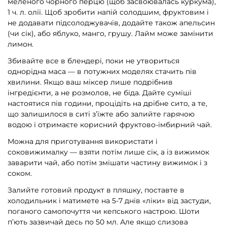
меленого чорного перцю (щоб засвоювалась куркума),
1 ч. л. олії. Щоб зробити напій солодшим, фруктовим і
не додавати підсолоджувачів, додайте також апельсин
(чи сік), або яблуко, манго, грушу. Лайм може замінити
лимон.
Збивайте все в блендері, поки не утвориться
однорідна маса — в потужних моделях стачить пів
хвилини. Якщо ваш міксер лише подрібнив
інгредієнти, а не розмолов, не біда. Дайте суміші
настоятися пів години, процідіть на дрібне сито, а те,
що залишилося в ситі з’їжте або залийте гарячою
водою і отримаєте корисний фруктово-імбирний чай.
Можна для приготування використати і
соковижималку — взяти потім лише сік, а із вижимок
заварити чай, або потім змішати частину вижимок і з
соком.
Залийте готовий продукт в пляшку, поставте в
холодильник і матимете на 5-7 днів «ліки» від застуди,
поганого самопочуття чи кепського настрою. Шоти
п’ють зазвичай десь по 50 мл. Але якщо слизова