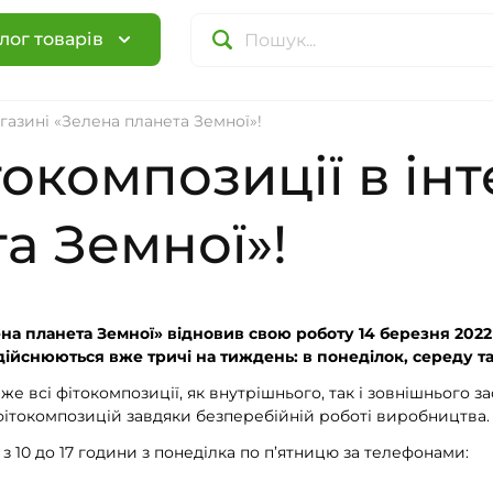
лог товарів
газині «Зелена планета Земної»!
окомпозиції в інт
а Земної»!
на планета Земної» відновив свою роботу 14 березня 2022 
ійснюються вже тричі на тиждень: в понеділок, середу т
йже всі фітокомпозиції, як внутрішнього, так і зовнішнього з
 фітокомпозицій завдяки безперебійній роботі виробництва.
 10 до 17 години з понеділка по п’ятницю за телефонами: