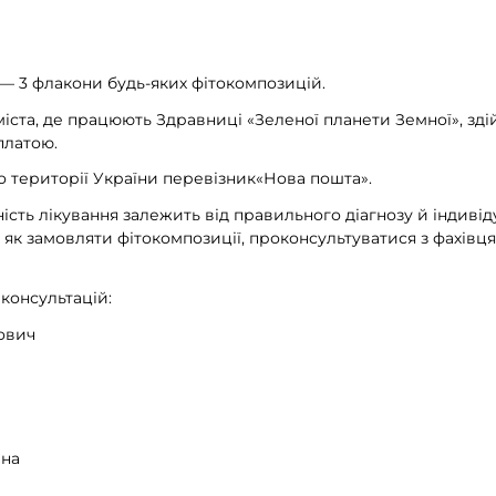
— 3 флакони будь-яких фітокомпозицій.
міста, де працюють Здравниці «Зеленої планети Земної», зд
платою.
 території України перевізник«Нова пошта».
ість лікування залежить від правильного діагнозу й індиві
 як замовляти фітокомпозиції, проконсультуватися з фахівц
консультацій:
ович
вна