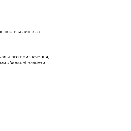
ійснюється лише за
дуального призначення,
ями «Зеленої планети