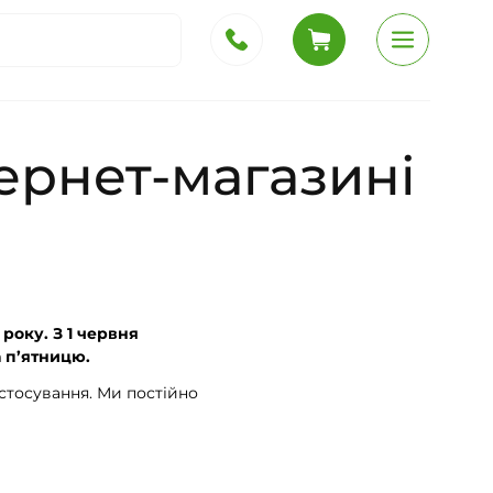
ернет-магазині
року. З 1 червня
а п’ятницю.
астосування. Ми постійно