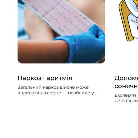
Наркоз і аритмія
Допомо
сонячн
Загальний наркоз дійсно може
впливати на серце — особливо у
Експерти 
людей із вже наявними серцево-
не стільк
судинними проблемами. Може
скільки за
викликати збій серцевого ритму,
упродовж 
гіпотонію, зменшити силу скорочень
потрібно б
серцевого м’яза.
значно ме
світла вд
увечері.