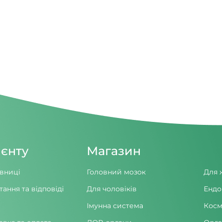
ієнту
Магазин
вниці
Головний мозок
Для 
тання та відповіді
Для чоловіків
Ендо
Імунна система
Косм