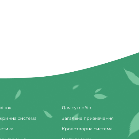
жінок
Для суглобів
кринна система
Загальне призначення
етика
Кровотворна система