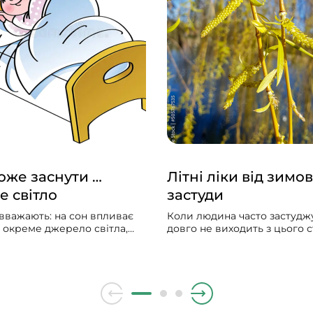
же заснути …
Літні ліки від зимов
е світло
застуди
вважають: на сон впливає
Коли людина часто застуджу
и окреме джерело світла,
довго не виходить з цього ст
гальна «доза» світла
мучить сухий чи вологий ка
дня. Щоб добре спати,
лікарі ставлять діагноз — х
ільше світла зранку і
бронхіт, народна медицина
нше ввечері. Чим більше
радить полоскати горло м
ень, тим менше його вплив
гілочками верби.