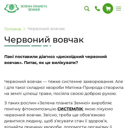
Червоний вовчак
Головна
Червоний вовчак
Пані поставили діагноз «дискоїдний червоний
вовчак». Питає, як це вилікувати?
Червоний вовчак — тяжке системне захворювання. Але
і для такої складної хвороби Матінка-Природа створила
на землі цілющі трави, посіяла своєю доброю рукою.
З таких рослин «Зелена планета Земної» виробляє
помічну фітокомпозицію
СИСТЕМЛІК
, якою лікуємо
червоний вовчак. Звісно, треба ще обов'язково
дивитися людину, щоб з’ясувати стан її здоров’я,
віднайти причину хвороби, допомогти організму її