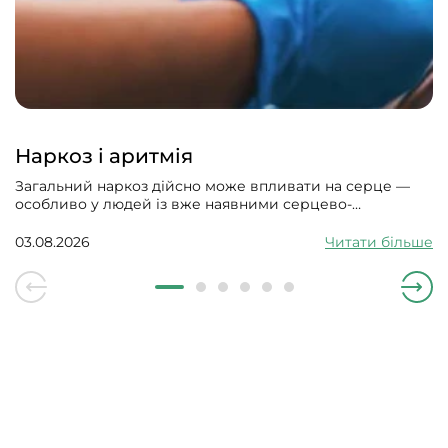
Наркоз і аритмія
Загальний наркоз дійсно може впливати на серце —
особливо у людей із вже наявними серцево-
судинними проблемами. Може викликати збій
серцевого ритму, гіпотонію, зменшити силу скорочень
03.08.2026
Читати більше
серцевого м’яза.