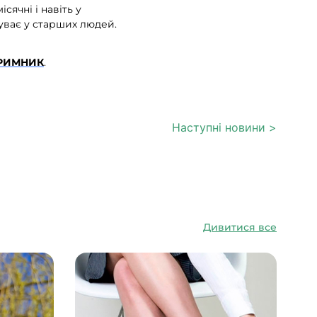
ячні і навіть у
буває у старших людей.
РИМНИК
.
Наступні новини >
Дивитися все