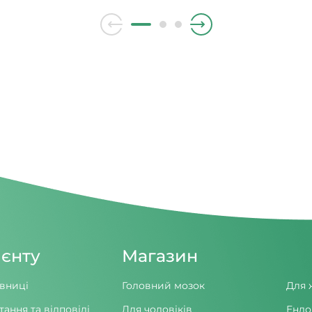
нше ввечері. Чим більше
радить полоскати горло м
ень, тим менше його вплив
гілочками верби.
ієнту
Магазин
вниці
Головний мозок
Для 
тання та відповіді
Для чоловіків
Ендо