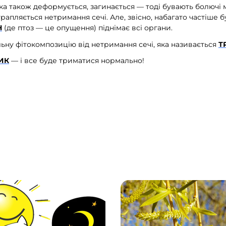
а також деформується, загинається — тоді бувають болючі міс
рапляється нетримання сечі. Але, звісно, набагато частіше 
Н
(де птоз — це опущення) піднімає всі органи.
ьну фітокомпозицію від нетримання сечі, яка називається
Т
ИК
— і все буде триматися нормально!