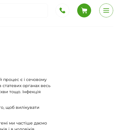
й процес є і сечовому
в статевих органах весь
іхви тощо. Інфекція
ого, щоб вилікувати
темі ми частіше даємо
ів і в чоловіків