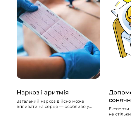
Наркоз і аритмія
Допомо
сонячн
Загальний наркоз дійсно може
впливати на серце — особливо у
Експерти 
людей із вже наявними серцево-
не стільк
судинними проблемами. Може
скільки за
викликати збій серцевого ритму,
упродовж 
гіпотонію, зменшити силу скорочень
потрібно б