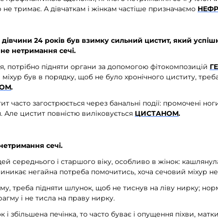
 не тримає. А дівчаткам і жінкам частіше призначаємо
НЕФР
 дівчини 24 років був взимку сильний цистит, який успіш
не нетримання сечі.
, потрібно підняти органи за допомогою фітокомпозицій
Г
 міхур був в порядку, щоб не було хронічного циститу, треб
НОМ
.
ит часто загострюється через банальні події: промочені ноги
 Але цистит повністю виліковується
ЦИСТАНОМ
.
нетримання сечі.
ей середнього і старшого віку, особливо в жінок: кашлянула,
 виникає негайна потреба помочитись, хоча сечовий міхур н
, треба підняти шлунок, щоб не тиснув на ліву нирку; норм
рагму і не тисла на праву нирку.
і збільшена печінка, то часто буває і опущення піхви, матк