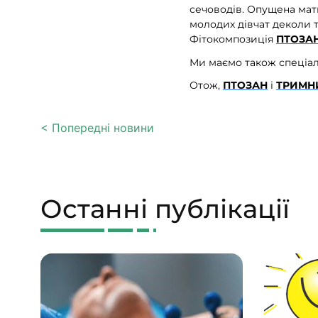
сечоводів. Опущена матк
молодих дівчат деколи т
Фітокомпозиція
ПТОЗА
Ми маємо також спеціал
Отож,
ПТОЗАН
і
ТРИМН
< Попередні новини
Останні публікації