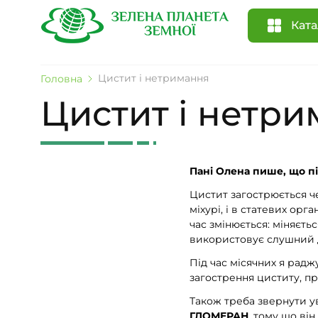
Ката
Цистит і нетримання
Головна
Цистит і нетр
Пані Олена пише, що пі
Цистит загострюється че
міхурі, і в статевих ор
час змінюється: міняєтьс
використовує слушний дл
Під час місячних я рад
загострення циститу, 
Також треба звернути ув
ГЛОМЕРАН
,
тому що він 