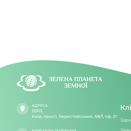
серцевого м’яза.
значно ме
світла вд
увечері.
АДРЕСА
Кл
03113,
Київ, просп. Берестейський, 68/1, оф. 21
Здра
Запи
КОНТАКТНІ ТЕЛЕФОНИ