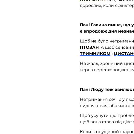
дорослих, коли сфінктер
Пані Галина пише, що у
є впродовж дня незнач
Щоб не було нетримання
ПТОЗАН
. А щоб сечовий
ТРИМНИКОМ
і
ЦИСТА
На жаль, хронічний цист
через переохолодження.
Пані Люду теж хвилює 
Нетримання сечі є у люд
виділяються, або часто
Щоб усунути цю проблему
щоб вона стала під діаф
Коли є опущений шлунок 