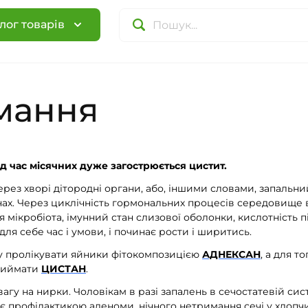
лог товарів
имання
д час місячних дуже загострюється цистит.
рез хворі дітородні органи, або, іншими словами, запальни
ганах. Через циклічність гормональних процесів середовище 
я мікробіота, імунний стан слизової оболонки, кислотність п
я себе час і умови, і починає рости і ширитись.
жу пролікувати яйники фітокомпозицією
АДНЕКСАН
, а для т
приймати
ЦИСТАН
.
агу на нирки. Чоловікам в разі запалень в сечостатевій сис
є профілактикою аденоми, нічного нетримання сечі у хлопчик