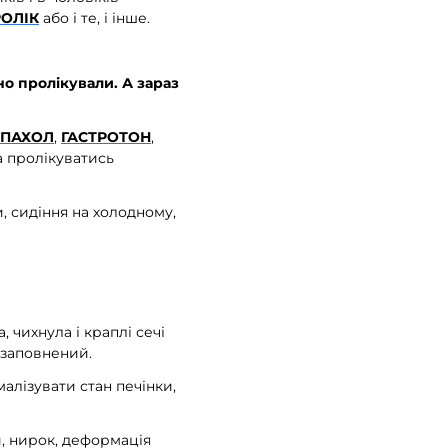
ОЛІК
або і те, і інше.
но пролікували. А зараз
ЕПАХОЛ
,
ГАСТРОТОН
,
а пролікуватись
, сидіння на холодному,
 чихнула і краплі сечі
езаповнений.
алізувати стан печінки,
и, нирок, деформація