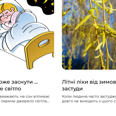
же заснути …
Літні ліки від зимов
е світло
застуди
вважають: на сон впливає
Коли людина часто застуджу
и окреме джерело світла,
довго не виходить з цього ст
гальна «доза» світла
мучить сухий чи вологий ка
дня. Щоб добре спати,
лікарі ставлять діагноз — х
ільше світла зранку і
бронхіт, народна медицина