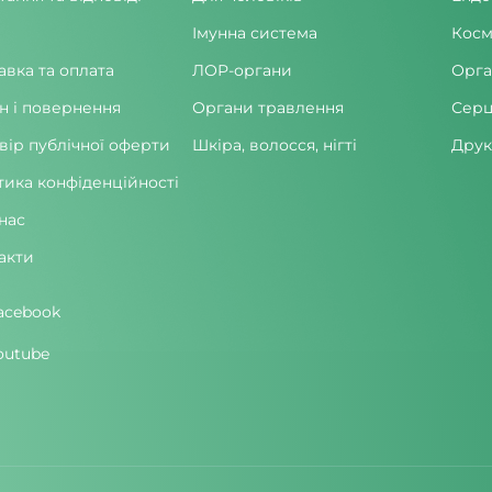
Імунна система
Косм
авка та оплата
ЛОР-органи
Орга
н і повернення
Органи травлення
Серц
вір публічної оферти
Шкіра, волосся, нігті
Друк
тика конфіденційності
нас
акти
acebook
outube