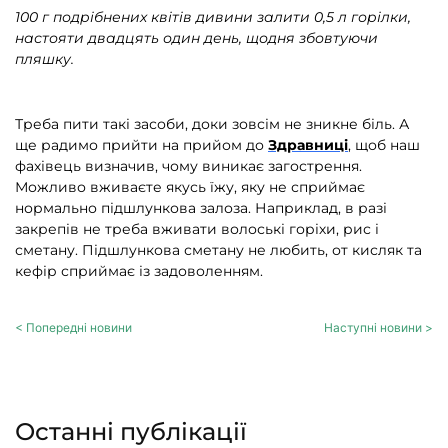
100 г подрібнених квітів дивини залити 0,5 л горілки,
настояти двадцять один день, щодня збовтуючи
пляшку.
Треба пити такі засоби, доки зовсім не зникне біль. А
ще радимо прийти на прийом до
Здравниці
, щоб наш
фахівець визначив, чому виникає загострення.
Можливо вживаєте якусь їжу, яку не сприймає
нормально підшлункова залоза. Наприклад, в разі
закрепів не треба вживати волоські горіхи, рис і
сметану. Підшлункова сметану не любить, от кисляк та
кефір сприймає із задоволенням.
< Попередні новини
Наступні новини >
Останні публікації