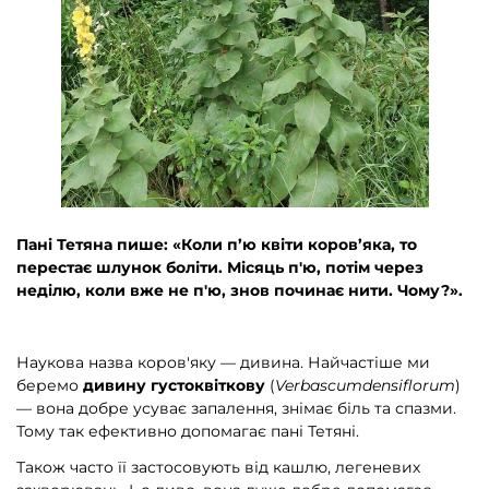
Пані Тетяна пише: «Коли п’ю квіти коров’яка, то
перестає шлунок боліти. Місяць п'ю, потім через
неділю, коли вже не п'ю, знов починає нити. Чому?».
Наукова назва коров'яку — дивина. Найчастіше ми
беремо
дивину густоквіткову
(
Verbascumdensiflorum
)
— вона добре усуває запалення, знімає біль та спазми.
Тому так ефективно допомагає пані Тетяні.
Також часто її застосовують від кашлю, легеневих