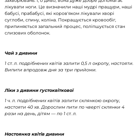
захворювань. І, о диво, вона дуже добре допомагає
лікувати ноги. Це визначили наші мудрі пращури, наші
бабусі, прабабусі, які коров'яком лікували хворі
суглоби, спину, коліна. Покращується кровообіг,
припиняється запальний процес, поліпшується стан
слизових оболонок.
Чай з дивини
1 ст. л. подрібнених квітів залити 0,5 л окропу, настояти.
Випити впродовж дня за три прийоми.
Ліки з дивини густоквіткової
1 ч. л. подрібнених квітів залити склянкою окропу,
настояти 40 хв. Дорослим пити по чверті склянки 4
рази на день, дітям — по 1 ст. л.
Настоянка квітів дивини