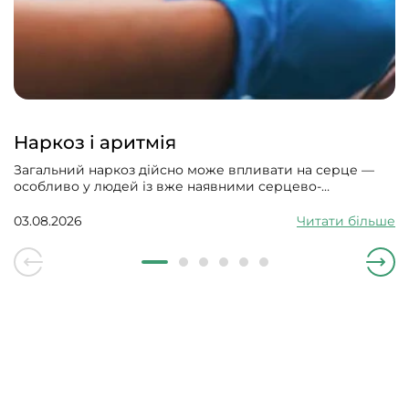
Наркоз і аритмія
Загальний наркоз дійсно може впливати на серце —
особливо у людей із вже наявними серцево-
судинними проблемами. Може викликати збій
серцевого ритму, гіпотонію, зменшити силу скорочень
03.08.2026
Читати більше
серцевого м’яза.