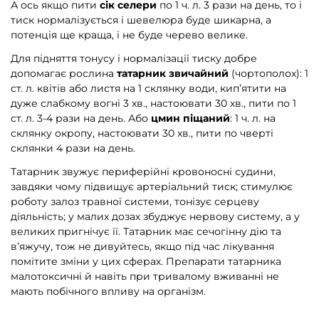
А ось якщо пити
сік селери
по 1 ч. л. 3 рази на день, то і
тиск нормалізується і шевелюра буде шикарна, а
потенція ще краща, і не буде черево велике.
Для підняття тонусу і нормалізації тиску добре
допомагає рослина
татарник звичайний
(чортополох): 1
ст. л. квітів або листя на 1 склянку води, кип’ятити на
дуже слабкому вогні 3 хв., настоювати 30 хв., пити по 1
ст. л. 3-4 рази на день. Або
цмин піщаний
: 1 ч. л. на
склянку окропу, настоювати 30 хв., пити по чверті
склянки 4 рази на день.
Татарник звужує периферійні кровоносні судини,
завдяки чому підвищує артеріальний тиск; стимулює
роботу залоз травної системи, тонізує серцеву
діяльність; у малих дозах збуджує нервову систему, а у
великих пригнічує її. Татарник має сечогінну дію та
в’яжучу, тож не дивуйтесь, якщо під час лікування
помітите зміни у цих сферах. Препарати татарника
малотоксичні й навіть при тривалому вживанні не
мають побічного впливу на організм.