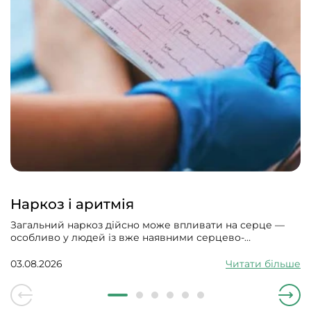
Наркоз і аритмія
Загальний наркоз дійсно може впливати на серце —
особливо у людей із вже наявними серцево-
судинними проблемами. Може викликати збій
серцевого ритму, гіпотонію, зменшити силу скорочень
03.08.2026
Читати більше
серцевого м’яза.