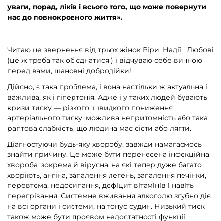
уваги, порад, ліків і всього того, що може повернути
нас до повнокровного життя».
Читаю це звернення від трьох жінок Віри, Надії і Любові
(це ж треба так об’єднатися!) і відчуваю себе винною
перед вами, шановні добродійки!
Дійсно, є така проблема, і вона настільки ж актуальна і
важлива, як і гіпертонія. Адже і у таких людей бувають
кризи тиску — різкого, швидкого пониження
артеріального тиску, можлива непритомність або така
раптова слабкість, що людина має сісти або лягти.
Діагностуючи будь-яку хворобу, завжди намагаємось
знайти причину. Це може бути перенесена інфекційна
хвороба, зокрема й вірусна, на які тепер дуже багато
хворіють, ангіна, запалення легень, запалення печінки,
перевтома, недосипання, дефіцит вітамінів і навіть
перегрівання. Системне вживання алкоголю згубно діє
на всі органи і системи, на тонус судин. Низький тиск
також може бути проявом недостатності функції