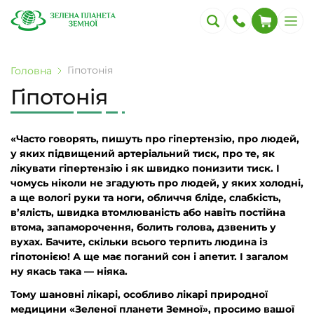
Гіпотонія
Головна
Гіпотонія
«Часто говорять, пишуть про гіпертензію, про людей,
у яких підвищений артеріальний тиск, про те, як
лікувати гіпертензію і як швидко понизити тиск. І
чомусь ніколи не згадують про людей, у яких холодні,
а ще вологі руки та ноги, обличчя бліде, слабкість,
в’ялість, швидка втомлюваність або навіть постійна
втома, запаморочення, болить голова, дзвенить у
вухах. Бачите, скільки всього терпить людина із
гіпотонією! А ще має поганий сон і апетит. І загалом
ну якась така — ніяка.
Тому шановні лікарі, особливо лікарі природної
медицини «Зеленої планети Земної», просимо вашої