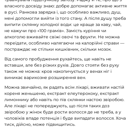
власного досвіду знаю: добре допомагає активне життя
в русі. Ранкова зарядка і, що особливо важливо, душ,
мені допомогли вийти із того стану. А після душу треба
випити склянку холодної води: це краще за каву, чай,
не кажучи про «100 грамів». Замість куріння чи
алкоголю вживайте свіжі овочі та фрукти. Не можна
переїдати, особливо налягаючи на калорійні страви —
постраждає не стільки кишківник, скільки мозок.
Від самого пробудження рухайтесь, ще навіть не
вставши, але без різких рухів. Довго стояти без руху
також не можна: кров накопичується у венах ніг і
виникає варикозне розширення вен.
Можна звичайно, як радять всім лікарі, вживати настій
кореня женьшеню, екстракт елеутерококу, екстракт
лимоннику або навіть по пів склянки настою звіробою.
Але лікарі не попереджують, що після таких доз
звіробою у жінок буде рости волосся де не треба, а у
чоловіків впаде потенція і буде випадати волосся. Хоча
тиск, дійсно, може підвищитись.