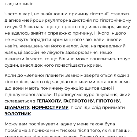
наднирників.
Часто лікарі, не знайшовши причину гіпотонії, ставлять
діагноз «нейроциркуляторна дистонія по гіпотонічному
типу». Я б сказала, що це просто відписка лікаря, якому
не вдалось знайти справжню причину. Нічого іншого
не можуть порадити крім міцного чаю, кави, інколи
навіть женьшень чи його аналог. Але, на превеликий
жаль, ці засоби не лікують захворювання. Якщо
вживати їх часто, то ще більше може понизитись тонус
судин, внаслідок чого почастішають кризи.
Коли до «Зеленої планети Земної» звертаються люди з
гіпотонією, часто під час діагностики ми встановлюємо,
що вони мають понижену функцію щитовидної і
підшлункової залози. Прописуємо курс лікування, який
складається з
ГЕПАХОЛУ
,
ГАСТРОТОНУ,
ГІПОТОНУ,
ДІАМАНТУ,
НОРМОСТРУМУ
, після їди слід приймати
ЗОЛОТНИК
.
Можу вам поспівчувати, адже у мене також була
проблема з пониженим тиском після того, як я, впавши,
травмувала підшлункову залозу. Раджу й те, про що з