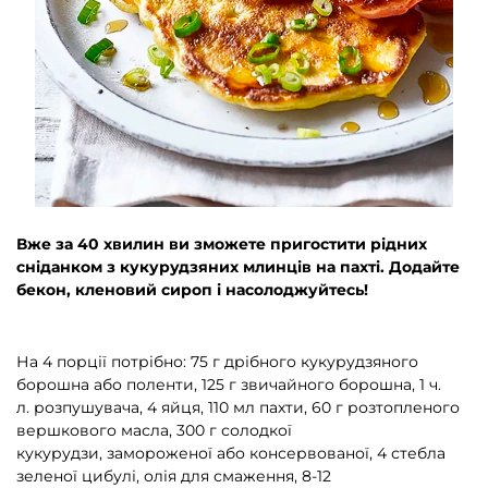
Вже за 40 хвилин ви зможете пригостити рідних
сніданком з кукурудзяних млинців на пахті. Додайте
бекон, кленовий сироп і насолоджуйтесь!
На 4 порції потрібно: 75 г дрібного кукурудзяного
борошна або поленти, 125 г звичайного борошна, 1 ч.
л. розпушувача, 4 яйця, 110 мл пахти, 60 г розтопленого
вершкового масла, 300 г солодкої
кукурудзи, замороженої або консервованої, 4 стебла
зеленої цибулі, олія для смаження, 8-12