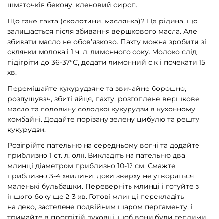
шматочків бекону, кленовий сироп.
Що таке пахта (сколотини, маслянка)? Це рідина, що
залишається після збивання вершкового масла. Але
збивати масло не обов’язково. Пахту можна зробити зі
склянки молока і 1 ч. л. лимонного соку. Молоко слід
підігріти до 36-37°С, додати лимонний сік і почекати 15
хв.
Перемішайте кукурудзяне та звичайне борошно,
розпушувач, збиті яйця, пахту, розтоплене вершкове
масло та половину солодкої кукурудзи в кухонному
комбайні. Додайте порізану зелену цибулю та решту
кукурудзи.
Розігрійте пательню на середньому вогні та додайте
приблизно 1 ст. л. олії. Викладіть на пательню два
млинці діаметром приблизно 10-12 см. Смажте
приблизно 3-4 хвилини, доки зверху не утворяться
маленькі бульбашки. Переверніть млинці і готуйте з
іншого боку ще 2-3 хв. Готові млинці перекладіть
на деко, застелене подвійним шаром пергаменту, і
тримайте в прогрітій духовці, щоб вони були теплими.