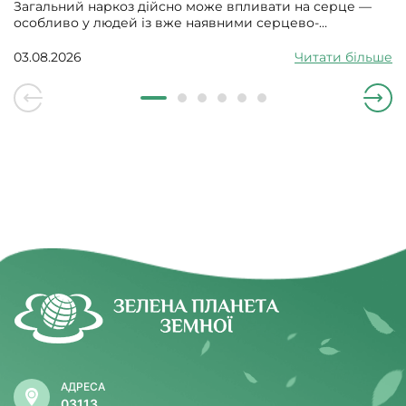
Загальний наркоз дійсно може впливати на серце —
особливо у людей із вже наявними серцево-
судинними проблемами. Може викликати збій
серцевого ритму, гіпотонію, зменшити силу скорочень
03.08.2026
Читати більше
серцевого м’яза.
АДРЕСА
03113,