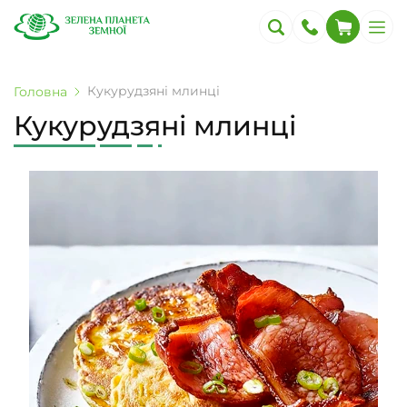
Кукурудзяні млинці
Головна
Кукурудзяні млинці