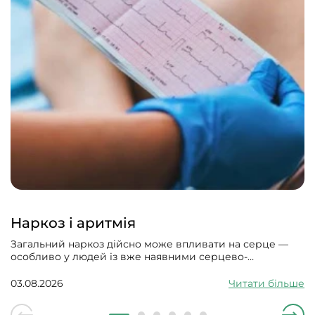
Наркоз і аритмія
Загальний наркоз дійсно може впливати на серце —
особливо у людей із вже наявними серцево-
судинними проблемами. Може викликати збій
серцевого ритму, гіпотонію, зменшити силу скорочень
03.08.2026
Читати більше
серцевого м’яза.