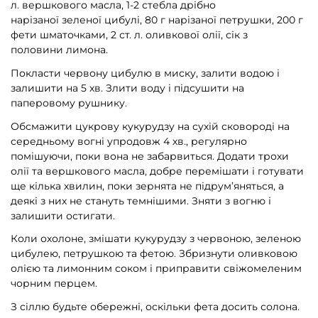
л. вершкового масла, 1-2 стебла дрібно
нарізаної зеленої цибулі, 80 г нарізаної петрушки, 200 г
фети шматочками, 2 ст. л. оливкової олії, сік з
половини лимона.
Покласти червону цибулю в миску, залити водою і
залишити на 5 хв. Злити воду і підсушити на
паперовому рушнику.
Обсмажити цукрову кукурудзу на сухій сковороді на
середньому вогні упродовж 4 хв., регулярно
помішуючи, поки вона не забарвиться. Додати трохи
олії та вершкового масла, добре перемішати і готувати
ще кілька хвилин, поки зернята не підрум’яняться, а
деякі з них не стануть темнішими. Зняти з вогню і
залишити остигати.
Коли охолоне, змішати кукурудзу з червоною, зеленою
цибулею, петрушкою та фетою. Збризнути оливковою
олією та лимонним соком і приправити свіжомеленим
чорним перцем.
З сіллю будьте обережні, оскільки фета досить солона.