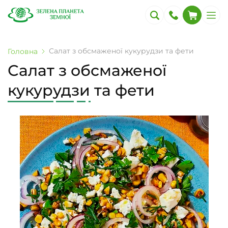
Салат з обсмаженої кукурудзи та фети
Головна
Салат з обсмаженої
кукурудзи та фети