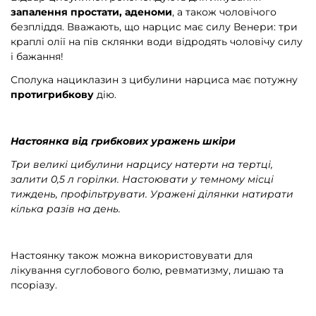
запалення простати, аденоми
, а також чоловічого
безпліддя. Вважають, що нарцис має силу Венери: три
краплі олії на пів склянки води відродять чоловічу силу
і бажання!
Сполука нациклазин з цибулини нарциса має потужну
протигрибкову
дію.
Настоянка від грибкових уражень шкіри
Три великі цибулини нарцису натерти на тертці,
залити 0,5 л горілки. Настоювати у темному місці
тиждень, профільтрувати. Уражені ділянки натирати
кілька разів на день.
Настоянку також можна використовувати для
лікування суглобового болю, ревматизму, лишаю та
псоріазу.