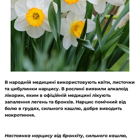
В народній медицині використовують квіти, листочки
та цибулинки нарцису. В рослині виявили алкалоїд
лікорин, яким в офіційній медицині лікують
запалення легень та бронхів. Нарцис помічний від
болю в грудях, сильного кашлю, добре виводить
мокротиння.
Настоянка нарцису від бронхіту, сильного кашлю,