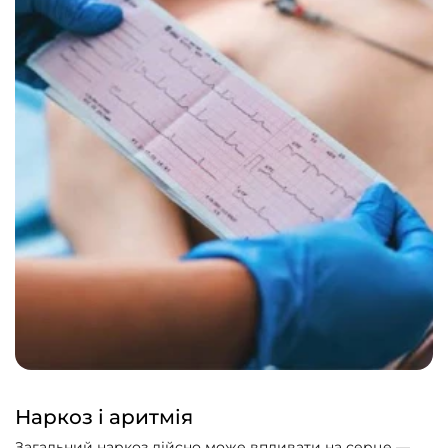
Наркоз і аритмія
Загальний наркоз дійсно може впливати на серце —