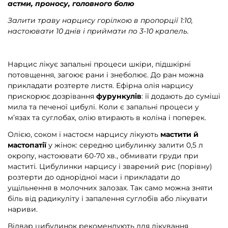
астми, проносу, головного болю
Залити траву нарцису горілкою в пропорції 1:10,
настоювати 10 днів і приймати по 3-10 крапель.
Нарцис лікує запальні процеси шкіри, підшкірні
потовщення, загоює рани і знеболює. До ран можна
прикладати розтерте листя. Ефірна олія нарцису
прискорює дозрівання
фурункулів
: її додають до суміші
мила та печеної цибулі. Коли є запальні процеси у
м’язах та суглобах, олію втирають в коліна і поперек.
Олією, соком і настоєм нарцису лікують
мастити й
мастопатії
у жінок: середню цибулинку залити 0,5 л
окропу, настоювати 60-70 хв., обмивати груди при
маститі
.
Цибулинки нарцису і зварений рис (порівну)
розтерти до однорідної маси і прикладати до
ущільнення в молочних залозах. Так само можна зняти
біль від радикуліту і запалення суглобів або лікувати
нариви.
Відвар цибулинок рекомендують для лікування