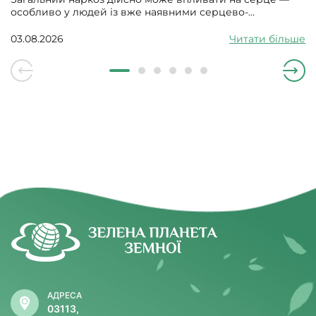
особливо у людей із вже наявними серцево-
судинними проблемами. Може викликати збій
серцевого ритму, гіпотонію, зменшити силу скорочень
03.08.2026
Читати більше
серцевого м’яза.
АДРЕСА
03113,