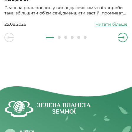
Реальна роль рослин у випадку сечокам’яної хвороби
така: збільшити об’єм сечі, зменшити застій, промивати
сечові шляхи від дрібних кристалів і солей, заспокоїти
слизову, зменшити запалення, спазм та інфікування.
25.08.2026
Читати більше
Вони мають допомагати ниркам працювати, впливати
на сольовий обмін і не давати новому піску збиратися в
камінці.
АДРЕСА