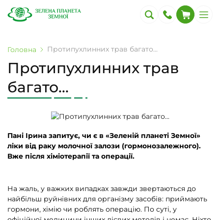
Протипухлинних трав багато...
Головна
Протипухлинних трав
багато...
Пані Ірина запитує, чи є в «Зеленій планеті Земної»
ліки від раку молочної залози (гормонозалежного).
Вже після хіміотерапії та операції.
На жаль, у важких випадках завжди звертаються до
найбільш руйнівних для організму засобів: приймають
гормони, хімію чи роблять операцію. По суті, у
офіційної медицини інших дієвих методів і немає. Ніхто