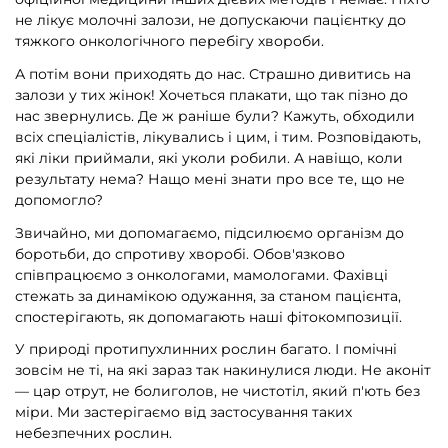
не лікує молочні залози, не допускаючи пацієнтку до
тяжкого онкологічного перебігу хвороби.
А потім вони приходять до нас. Страшно дивитись на
залози у тих жінок! Хочеться плакати, що так пізно до
нас звернулись. Де ж раніше були? Кажуть, обходили
всіх спеціалістів, лікувались і цим, і тим. Розповідають,
які ліки приймали, які уколи робили. А навіщо, коли
результату нема? Нащо мені знати про все те, що не
допомогло?
Звичайно, ми допомагаємо, підсилюємо організм до
боротьби, до спротиву хворобі. Обов'язково
співпрацюємо з онкологами, мамологами. Фахівці
стежать за динамікою одужання, за станом пацієнта,
спостерігають, як допомагають наші фітокомпозиції.
У природі протипухлинних рослин багато. І помічні
зовсім не ті, на які зараз так накинулися люди. Не аконіт
— цар отрут, не болиголов, не чистотіл, який п'ють без
міри. Ми застерігаємо від застосування таких
небезпечних рослин.