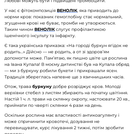
Любові можуть бути і підвищені тромбоцити.
У нас є фітокомпозиція
ВЕНОЛІК
, яка приводить до
норми кров: показник гемоглобіну стає нормальний,
згущення крові не буває, тромби не утворюються.
Таким чином
ВЕНОЛІК
слугує профілактикою
ішемічного інсульту та інфаркту.
Є така українська приказка: «На городі буркун ягідок не
родить…» Дійсно — не родить, а от зі здоров’ям
допомогти може. Пам’ятаю, як пишно цвіте ця рослина
на Івана Купала! В моєму дитинстві був на Купала обряд
— ми з буркуну робили букети і прикрашали ясен.
Традиція збереглась напевне ще з язичницьких часів.
Отож, трава
буркуну
добре розріджує кров. Молоді
верхівки стебел з листям збирають на початку цвітіння.
Настій 1 ч. л. трави на склянку окропу, настоювати 20 хв.,
приймати по чверті склянки 4 рази на день.
Оскільки рослина має властивості антикоагулянту і
може спричинити кровотечі, дозування не
перевищувати, курс лікування 2 тижні, потім зробити