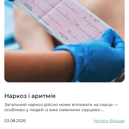
Наркоз і аритмія
Загальний наркоз дійсно може впливати на серце —
особливо у людей із вже наявними серцево-
судинними проблемами. Може викликати збій
серцевого ритму, гіпотонію, зменшити силу скорочень
03.08.2026
Читати більше
серцевого м’яза.