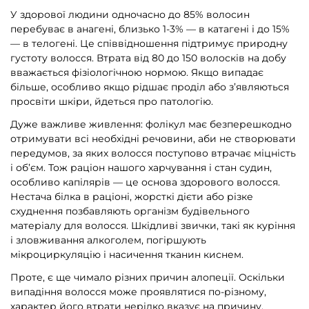
У здорової людини одночасно до 85% волосин
перебуває в анагені, близько 1-3% — в катагені і до 15%
— в телогені. Це співвідношення підтримує природну
густоту волосся. Втрата від 80 до 150 волосків на добу
вважається фізіологічною нормою. Якщо випадає
більше, особливо якщо рідшає проділ або з’являються
просвіти шкіри, йдеться про патологію.
Дуже важливе живлення: фолікул має безперешкодно
отримувати всі необхідні речовини, аби не створювати
передумов, за яких волосся поступово втрачає міцність
і об’єм. Тож раціон нашого харчування і стан судин,
особливо капілярів — це основа здорового волосся.
Нестача білка в раціоні, жорсткі дієти або різке
схуднення позбавляють організм будівельного
матеріалу для волосся. Шкідливі звички, такі як куріння
і зловживання алкоголем, погіршують
мікроциркуляцію і насичення тканин киснем.
Проте, є ще чимало різних причин алопеції. Оскільки
випадіння волосся може проявлятися по-різному,
характер його втрати нерідко вказує на причину.