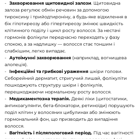
Захворювання щитовидної залози
. Щитовидна
залоза регулює обмін речовин за допомогою
тироксину і трийодтироніну, а будь-яке відхилення в
бік гіпотиреозу або гіпертиреозу змінює швидкість
клітинного поділу і цикл росту волосся. За нестачі
гормонів фолікули передчасно переходять у фазу
спокою, а за надлишку — волосся стає тоншим і
слабкішим, легко випадає.
Аутоімунні захворювання
(наприклад, вогнищева
алопеція).
Інфекційні та грибкові ураження
шкіри голови.
Себорейний дерматит, стригучий лишай, фолікуліти
пошкоджують структуру шкіри і фолікулів,
перешкоджаючи нормальному росту волосся.
Медикаментозна терапія.
Деякі ліки (цитостатики,
антикоагулянти, бета-блокатори, ретиноїди) порушують
поділ клітин у волосяних цибулинах або змінюють
гормональний фон, що призводить до випадіння
волосся.
Вагітність і післяпологовий період.
Під час вагітності