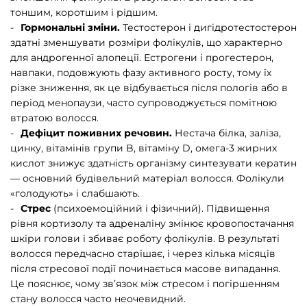
тоншим, коротшим і рідшим.
Гормональні зміни.
Тестостерон і дигідротестостерон
здатні зменшувати розміри фолікулів, що характерно
для андрогенної алопеції. Естрогени і прогестерон,
навпаки, подовжують фазу активного росту, тому їх
різке зниження, як це відбувається після пологів або в
період менопаузи, часто супроводжується помітною
втратою волосся.
Дефіцит поживних речовин.
Нестача білка, заліза,
цинку, вітамінів групи B, вітаміну D, омега-3 жирних
кислот знижує здатність організму синтезувати кератин
— основний будівельний матеріал волосся. Фолікули
«голодують» і слабшають.
Стрес
(психоемоційний і фізичний). Підвищення
рівня кортизолу та адреналіну змінює кровопостачання
шкіри голови і збиває роботу фолікулів. В результаті
волосся передчасно старішає, і через кілька місяців
після стресової події починається масове випадання.
Це пояснює, чому зв’язок між стресом і погіршенням
стану волосся часто неочевидний.