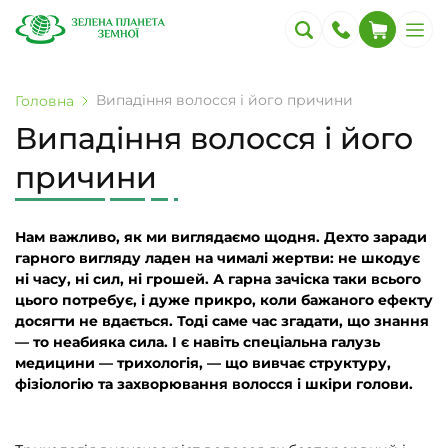
Випадіння волосся і його причини
Головна
Випадіння волосся і його
причини
Нам важливо, як ми виглядаємо щодня. Дехто заради
гарного вигляду ладен на чималі жертви: не шкодує
ні часу, ні сил, ні грошей. А гарна зачіска таки всього
цього потребує, і дуже прикро, коли бажаного ефекту
досягти не вдається. Тоді саме час згадати, що знання
— то неабияка сила. І є навіть спеціальна галузь
медицини — трихологія, — що вивчає структуру,
фізіологію та захворювання волосся і шкіри голови.