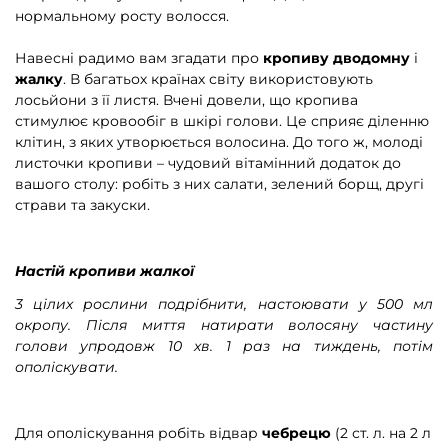
нормальному росту волосся.
Навесні радимо вам згадати про
кропиву дводомну
і
жалку
. В багатьох країнах світу використовують
лосьйони з її листя. Вчені довели, що кропива
стимулює кровообіг в шкірі голови. Це сприяє діленню
клітин, з яких утворюється волосина. До того ж, молоді
листочки кропиви – чудовий вітамінний додаток до
вашого столу: робіть з них салати, зелений борщ, другі
страви та закуски.
Настій кропиви жалкої
3 цілих рослини подрібнити, настоювати у 500 мл
окропу. Після миття натирати волосяну частину
голови упродовж 10 хв. 1 раз на тиждень, потім
ополіскувати.
Для ополіскування робіть відвар
чебрецю
(2 ст. л. на 2 л