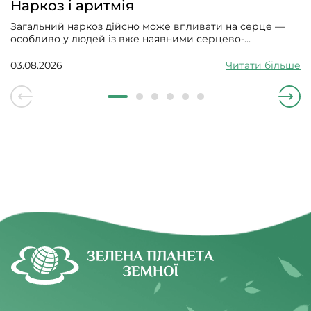
Наркоз і аритмія
Загальний наркоз дійсно може впливати на серце —
особливо у людей із вже наявними серцево-
судинними проблемами. Може викликати збій
серцевого ритму, гіпотонію, зменшити силу скорочень
03.08.2026
Читати більше
серцевого м’яза.