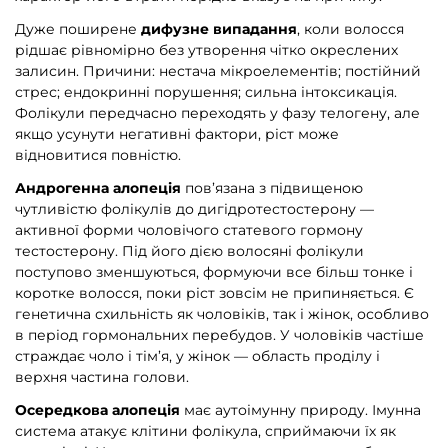
Дуже поширене
дифузне випадання
, коли волосся
рідшає рівномірно без утворення чітко окреслених
залисин. Причини: нестача мікроелементів; постійний
стрес; ендокринні порушення; сильна інтоксикація.
Фолікули передчасно переходять у фазу телогену, але
якщо усунути негативні фактори, ріст може
відновитися повністю.
Андрогенна алопеція
пов’язана з підвищеною
чутливістю фолікулів до дигідротестостерону —
активної форми чоловічого статевого гормону
тестостерону. Під його дією волосяні фолікули
поступово зменшуються, формуючи все більш тонке і
коротке волосся, поки ріст зовсім не припиняється. Є
генетична схильність як чоловіків, так і жінок, особливо
в період гормональних перебудов. У чоловіків частіше
страждає чоло і тім’я, у жінок — область проділу і
верхня частина голови.
Осередкова алопеція
має аутоімунну природу. Імунна
система атакує клітини фолікула, сприймаючи їх як