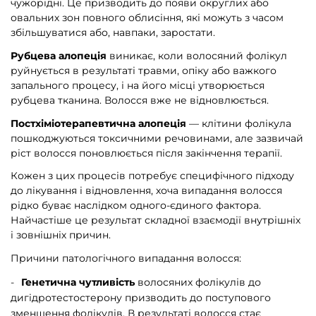
чужорідні. Це призводить до появи округлих або
овальних зон повного облисіння, які можуть з часом
збільшуватися або, навпаки, заростати.
Рубцева алопеція
виникає, коли волосяний фолікул
руйнується в результаті травми, опіку або важкого
запального процесу, і на його місці утворюється
рубцева тканина. Волосся вже не відновлюється.
Постхіміотерапевтична алопеція
— клітини фолікула
пошкоджуються токсичними речовинами, але зазвичай
ріст волосся поновлюється після закінчення терапії.
Кожен з цих процесів потребує специфічного підходу
до лікування і відновлення, хоча випадання волосся
рідко буває наслідком одного-єдиного фактора.
Найчастіше це результат складної взаємодії внутрішніх
і зовнішніх причин.
Причини патологічного випадання волосся:
Генетична чутливість
волосяних фолікулів до
дигідротестостерону призводить до поступового
зменшення фолікулів. В результаті волосся стає