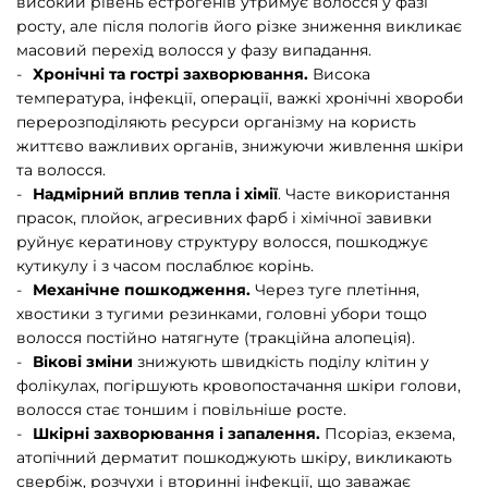
високий рівень естрогенів утримує волосся у фазі
росту, але після пологів його різке зниження викликає
масовий перехід волосся у фазу випадання.
Хронічні та гострі захворювання.
Висока
температура, інфекції, операції, важкі хронічні хвороби
перерозподіляють ресурси організму на користь
життєво важливих органів, знижуючи живлення шкіри
та волосся.
Надмірний вплив тепла і хімії
. Часте використання
прасок, плойок, агресивних фарб і хімічної завивки
руйнує кератинову структуру волосся, пошкоджує
кутикулу і з часом послаблює корінь.
Механічне пошкодження.
Через туге плетіння,
хвостики з тугими резинками, головні убори тощо
волосся постійно натягнуте (тракційна алопеція).
Вікові зміни
знижують швидкість поділу клітин у
фолікулах, погіршують кровопостачання шкіри голови,
волосся стає тоншим і повільніше росте.
Шкірні захворювання і запалення.
Псоріаз, екзема,
атопічний дерматит пошкоджують шкіру, викликають
свербіж, розчухи і вторинні інфекції, що заважає