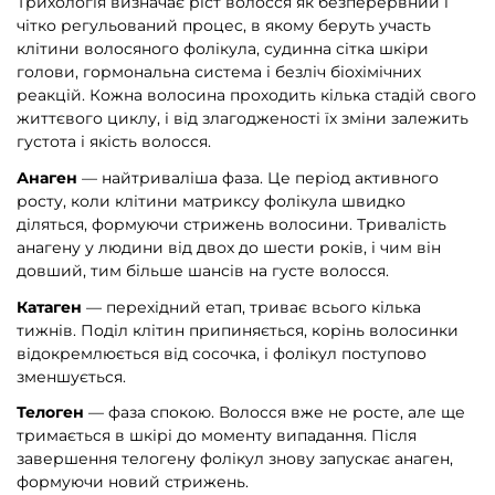
Трихологія визначає ріст волосся як безперервний і
чітко регульований процес, в якому беруть участь
клітини волосяного фолікула, судинна сітка шкіри
голови, гормональна система і безліч біохімічних
реакцій. Кожна волосина проходить кілька стадій свого
життєвого циклу, і від злагодженості їх зміни залежить
густота і якість волосся.
Анаген
— найтриваліша фаза. Це період активного
росту, коли клітини матриксу фолікула швидко
діляться, формуючи стрижень волосини. Тривалість
анагену у людини від двох до шести років, і чим він
довший, тим більше шансів на густе волосся.
Катаген
— перехідний етап, триває всього кілька
тижнів. Поділ клітин припиняється, корінь волосинки
відокремлюється від сосочка, і фолікул поступово
зменшується.
Телоген
— фаза спокою. Волосся вже не росте, але ще
тримається в шкірі до моменту випадання. Після
завершення телогену фолікул знову запускає анаген,
формуючи новий стрижень.