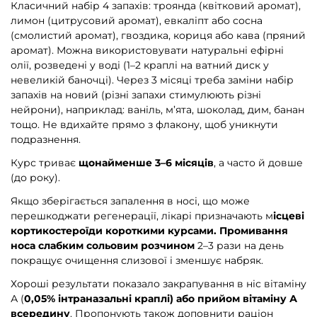
Класичний набір 4 запахів: троянда (квітковий аромат),
лимон (цитрусовий аромат), евкаліпт або сосна
(смолистий аромат), гвоздика, кориця або кава (пряний
аромат). Можна використовувати натуральні ефірні
олії, розведені у воді (1–2 краплі на ватний диск у
невеликій баночці). Через 3 місяці треба заміни набір
запахів на новий (різні запахи стимулюють різні
нейрони), наприклад: ваніль, м’ята, шоколад, дим, банан
тощо. Не вдихайте прямо з флакону, щоб уникнути
подразнення.
Курс триває
щонайменше 3–6 місяців
, а часто й довше
(до року).
Якщо зберігається запалення в носі, що може
перешкоджати регенерації, лікарі призначають м
ісцеві
кортикостероїди короткими курсами. Промивання
носа слабким сольовим розчином
2–3 рази на день
покращує очищення слизової і зменшує набряк.
Хороші результати показало закрапування в ніс вітаміну
А (
0,05% інтраназальні краплі) або прийом вітаміну А
всередину
. Пропонують також доповнити раціон