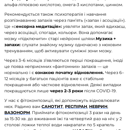
альфа-ліпоєвою кислотою, омега-3 кислотами, цинком.
Рекомендується також психотерапія і навчання
розпізнаванню запахів через пам’ять («запах і асоціації»).
Це «с
енсорна медитація»:
уявляти запах, який вдихаєш,
через асоціації, спогади, кольори. Вона допомагає
мозку «підключити» старі нейронні шляхи.
Музика +
запахи:
слухати знайому музику одночасно з нюховим
тренуванням, щоб активувати суміжні зони мозку.
Через 3–6 місяців з’являються перші покращення, іноді
це поява неприємних «фантомних» запахів — це
нормально і є
ознакою початку відновлення.
Через 6–
12 місяців у багатьох пацієнтів вже є стабільне
покращення або часткове відновлення. Деякі випадки
покращуються лише
через 2–3 роки
після COVІD-19.
У нас є фітокомпозиції, які допоможуть відновлювати
нюх. Радимо вам
САНОТИТ
,
РЕСПІРАН
,
НЕВРИН
,
ВАЗОНОРМ
. Приймати фітокомпозиції 3 рази на день
за 15-30 хв. до вживання їжі та четвертий раз на ніч: у 2
столові ложки теплої води накрапати по 5 крапель