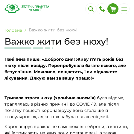
Важко жити без нюху!
Головна
Важко жити без нюху!
Пані Інна пише: «Доброго дня! Живу п'ять років без
нюху після ковіду. Перепробувала багато всього, але
безуспішно. Можливо, пощастить, і ви підкажете
лікування. Дякую вам за вашу працю!»
Тривала втрата нюху (хронічна аносмія)
була відома,
траплялась з різних причин і до COVІD-19, але після
початку пошесті коронавірусу вона стала ще й
«популярною», адже теж набула ознак епідемії.
Коронавірус вражає не самі нюхові нейрони, а клітини,
які їх тримають, на яких вони розташовані, а також