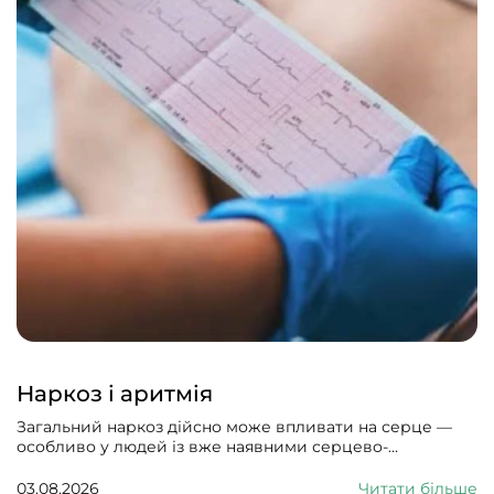
Наркоз і аритмія
Загальний наркоз дійсно може впливати на серце —
особливо у людей із вже наявними серцево-
судинними проблемами. Може викликати збій
серцевого ритму, гіпотонію, зменшити силу скорочень
03.08.2026
Читати більше