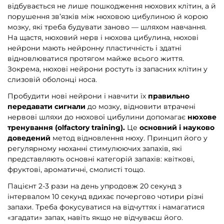
відбувається не лише пошкодження нюхових клітин, а й
порушення зв’язків між нюховою цибулиною й корою
мозку, які треба будувати заново — шляхом навчання.
На щастя, нюховий нерв і нюхова цибулина, нюхові
нейрони мають нейронну пластичність і здатні
відновлюватися протягом майже всього життя.
Зокрема, нюхові нейрони ростуть із запасних клітин у
слизовій оболонці носа.
Пробудити нові нейрони і навчити їх
правильно
передавати сигнали
до мозку, відновити втрачені
нервові шляхи до нюхової цибулини допомагає
нюхове
тренування
(olfactory traіnіng).
Це
основний і науково
доведений
метод відновлення нюху. Принцип його у
регулярному нюханні стимулюючих запахів, які
представляють основні категорій запахів: квіткові,
фруктові, ароматичні, смолисті тощо.
Пацієнт 2-3 рази на день упродовж 20 секунд з
інтервалом 10 секунд вдихає почергово чотири різні
запахи. Треба фокусуватися на відчуттях і намагатися
«згадати» запах, навіть якщо не відчуваєш його.