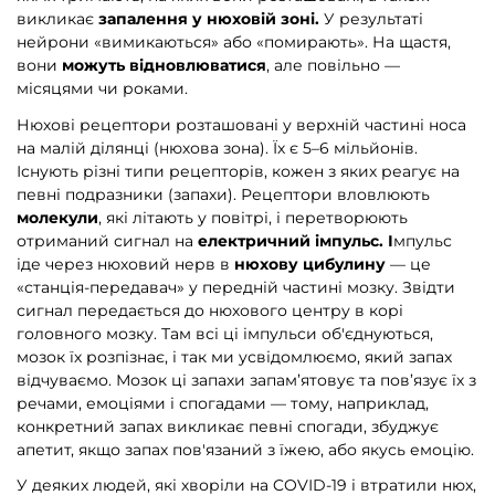
викликає
запалення у нюховій зоні.
У результаті
нейрони «вимикаються» або «помирають». На щастя,
вони
можуть відновлюватися
, але повільно —
місяцями чи роками.
Нюхові рецептори розташовані у верхній частині носа
на малій ділянці (нюхова зона). Їх є 5–6 мільйонів.
Існують різні типи рецепторів, кожен з яких реагує на
певні подразники (запахи). Рецептори вловлюють
молекули
, які літають у повітрі, і перетворюють
отриманий сигнал на
електричний імпульс. І
мпульс
іде через нюховий нерв в
нюхову цибулину
— це
«станція-передавач» у передній частині мозку. Звідти
сигнал передається до нюхового центру в корі
головного мозку. Там всі ці імпульси об'єднуються,
мозок їх розпізнає, і так ми усвідомлюємо, який запах
відчуваємо. Мозок ці запахи запам’ятовує та пов’язує їх з
речами, емоціями і спогадами — тому, наприклад,
конкретний запах викликає певні спогади, збуджує
апетит, якщо запах пов'язаний з їжею, або якусь емоцію.
У деяких людей, які хворіли на COVІD-19 і втратили нюх,