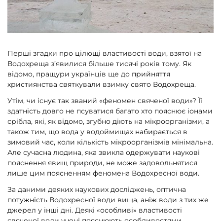
Перші згадки про цілющі властивості води, взятої на
Водохреща з’явилися більше тисячі років тому. Як
відомо, пращури українців ще до прийняття
християнства святкували взимку свято Водохреща.
Утім, чи існує так званий «феномен свяченої води»? Її
здатність довго не псуватися багато хто пояснює іонами
срібла, які, як відомо, згубно діють на мікроорганізми, а
також тим, що вода у водоймищах набирається в
зимовий час, коли кількість мікроорганізмів мінімальна.
Але сучасна людина, яка звикла одержувати наукові
пояснення явищ природи, не може задовольнятися
лише цим поясненням феномена Водохресної води.
За даними деяких наукових досліджень, оптична
потужність Водохресної води вища, аніж води з тих же
джерел у інші дні. Деякі «особливі» властивості
свяченої води учені пояснюють особливостями