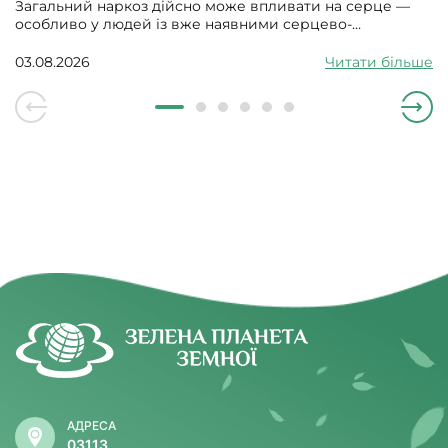
Загальний наркоз дійсно може впливати на серце —
особливо у людей із вже наявними серцево-
судинними проблемами. Може викликати збій
серцевого ритму, гіпотонію, зменшити силу скорочень
03.08.2026
Читати більше
серцевого м’яза.
АДРЕСА
03113,