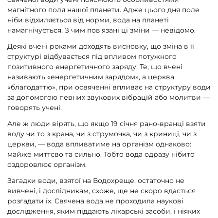
магнітного поля нашої планети. Адже цього дня поле
ніби відхиляється від норми, вода на планеті
намагнічується. З чим пов’язані ці зміни — невідомо.
Деякі вчені роками доходять висновку, що зміна в її
структурі відбувається під впливом потужного
позитивного енергетичного заряду. Те, що вчені
називають «енергетичним зарядом», а церква
«благодаттю», при освяченні впливає на структуру води
за допомогою певних звукових вібрацій або молитви —
говорять учені.
Але ж люди вірять, що якщо 19 січня рано-вранці взяти
воду чи то з крана, чи з струмочка, чи з криниці, чи з
церкви, — вода впливатиме на організм однаково:
майже миттєво та сильно. Тобто вода одразу нібито
оздоровлює організм.
Загадки води, взятої на Водохреще, остаточно не
вивчені, і дослідникам, схоже, ще не скоро вдасться
розгадати їх. Свячена вода не проходила наукові
дослідження, яким піддають лікарські засоби, і ніяких