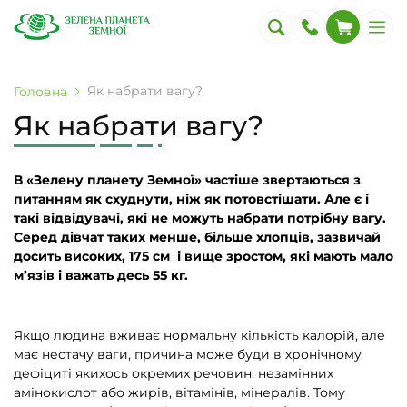
Як набрати вагу?
Головна
Як набрати вагу?
В «Зелену планету Земної» частіше звертаються з
питанням як схуднути, ніж як потовстішати. Але є і
такі відвідувачі, які не можуть набрати потрібну вагу.
Серед дівчат таких менше, більше хлопців, зазвичай
досить високих, 175 см і вище зростом, які мають мало
м’язів і важать десь 55 кг.
Якщо людина вживає нормальну кількість калорій, але
має нестачу ваги, причина може буди в хронічному
дефіциті якихось окремих речовин: незамінних
амінокислот або жирів, вітамінів, мінералів. Тому