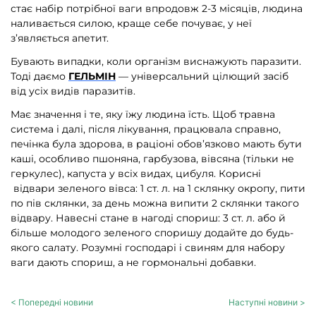
стає набір потрібної ваги впродовж 2-3 місяців, людина
наливається силою, краще себе почуває, у неї
з’являється апетит.
Бувають випадки, коли організм виснажують паразити.
Тоді даємо
ГЕЛЬМІН
— універсальний цілющий засіб
від усіх видів паразитів.
Має значення і те, яку їжу людина їсть. Щоб травна
система і далі, після лікування, працювала справно,
печінка була здорова, в раціоні обов’язково мають бути
каші, особливо пшоняна, гарбузова, вівсяна (тільки не
геркулес), капуста у всіх видах, цибуля. Корисні
відвари зеленого вівса: 1 ст. л. на 1 склянку окропу, пити
по пів склянки, за день можна випити 2 склянки такого
відвару. Навесні стане в нагоді спориш: 3 ст. л. або й
більше молодого зеленого споришу додайте до будь-
якого салату. Розумні господарі і свиням для набору
ваги дають спориш, а не гормональні добавки.
< Попередні новини
Наступні новини >