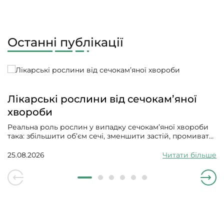
Останні публікації
Лікарські рослини від сечокам’яної
хвороби
Реальна роль рослин у випадку сечокам’яної хвороби
така: збільшити об’єм сечі, зменшити застій, промивати
сечові шляхи від дрібних кристалів і солей, заспокоїти
слизову, зменшити запалення, спазм та інфікування.
25.08.2026
Читати більше
Вони мають допомагати ниркам працювати, впливати
на сольовий обмін і не давати новому піску збиратися в
камінці.