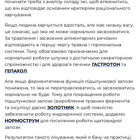
починати треба з аналізу складу їжі, щоб впевнитись,
що він відповідає основним критеріям раціонального
харчування.
Якщо людина харчується вдосталь, але має низьку вагу,
це означає, що їжа не може нормально засвоюватися.
За травлення і засвоєння аліментарних речовин
відповідають в першу чергу травна і гормональна
системи. Тому обов’язково призначаємо для
нормальної роботи шлунка з достатньою секреторною
спроможністю і для здоров’я печінки
ГАСТРОТОН
та
ГЕПАХОЛ
.
Але якщо ферментативна функція підшлункової залози
понижена, то їжа ні перетравлюватись, ні засвоюватись
нормально не буде. Тому для покращення роботи
підшлункової залози (вироблення травних ферментів
та інсуліну) даємо
ЗОЛОТНИК
. А щоб повністю
забезпечити роботу ендокринної системи, додаємо
НОРМОСТРУМ
для посилення роботи щитовидної
залози.
Результатом такого лікування, який я бачу на практиці,