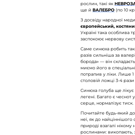
рослин, такі як
НЕВРОЗ
ще й
ВАЛЕБРО
(по 10 к
З досвіду народної мед
європейський, костяни
Україні така особлива 
заспокоює нервову сист
Саме синюха робить та
разів сильніша за валер
борода» — він складаєть
миємо його в спеціальні
потрапив у ліки. Лише 1
столовій ложці 3-4 рази 
Синюха голуба ще лікує
легені. Багато є чеснот 
серце, нормалізує тиск.
Почитайте будь-який дов
неї, як до найціннішого
природі взагалі нікому 
рослинами: викопають, 