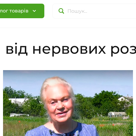
лог товарів
від нервових роз