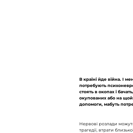
В країні йде війна. І 
потребують психоневрол
стоять в окопах і бача
окупованих або на щойн
допомоги, мабуть потре
Нервові розлади можуть
трагедії, втрати близьк