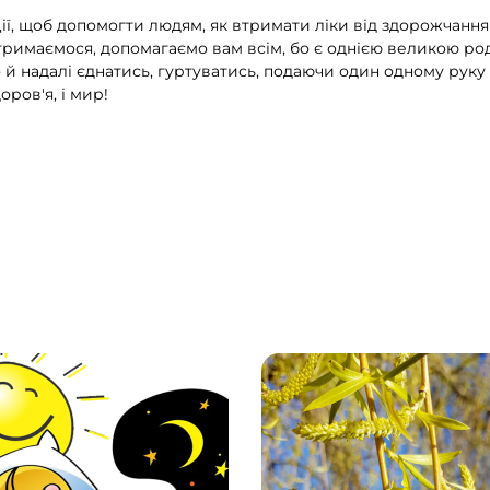
ії, щоб допомогти людям, як втримати ліки від здорожчанн
римаємося, допомагаємо вам всім, бо є однією великою род
й надалі єднатись, гуртуватись, подаючи один одному руку 
оров'я, і мир!