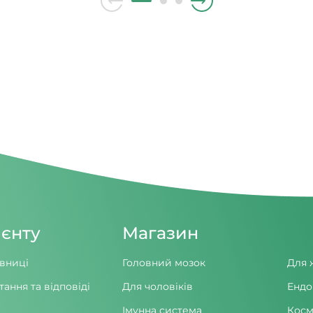
ієнту
Магазин
вниці
Головний мозок
Для 
тання та відповіді
Для чоловіків
Ендо
Імунна система
Косм