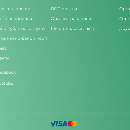
авка та оплата
ЛОР-органи
Орга
н і повернення
Органи травлення
Серц
вір публічної оферти
Шкіра, волосся, нігті
Друк
тика конфіденційності
нас
акти
acebook
outube