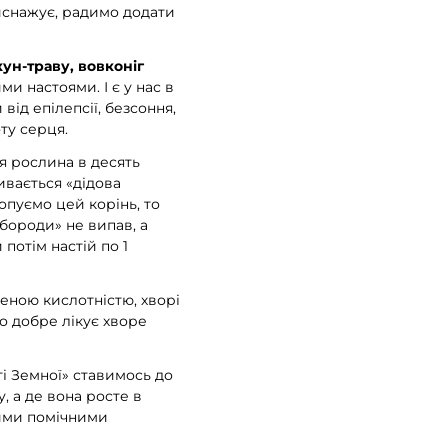
иснажує, радимо додати
ун-траву, вовконіг
ми настоями. І є у нас в
 від епілепсії, безсоння,
ту серця.
Ця рослина в десять
ивається «дідова
опуємо цей корінь, то
бороди» не випав, а
потім настій по 1
еною кислотністю, хворі
бо добре лікує хворе
ті Земної» ставимось до
, а де вона росте в
шими помічними