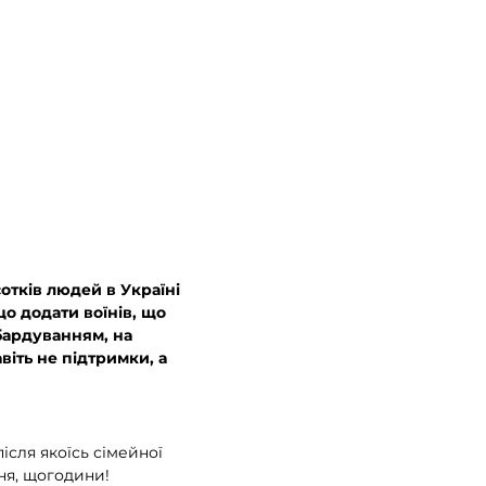
сотків людей в Україні
о додати воїнів, що
мбардуванням, на
віть не підтримки, а
сля якоїсь сімейної
ня, щогодини!