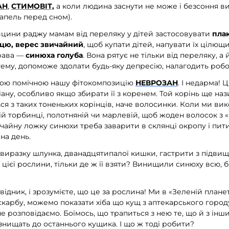
АН
,
СТИМОВІТ,
а коли людина заснути не може і безсоння в
рапель перед сном).
ицини раджу мамам від переляку у дітей застосовувати
плак
цю, верес звичайний
, щоб купати дітей, напувати їх цілющи
трава —
синюха голуба
. Вона рятує не тільки від переляку, а й
ему, допоможе здолати будь-яку депресію, налагодить робо
кою помічною нашу фітокомпозицію
НЕВРОЗАН
. І недарма! 
іану, особливо якщо збирати її з коренем. Той корінь ще наз
ся з таких тоненьких корінців, наче волосинки. Коли ми вик
й торбинці, полотняній чи марлевій, щоб жоден волосок з «
 чайну ложку синюхи треба заварити в склянці окропу і пити 
на день.
 виразку шлунка, дванадцятипалої кишки, гастрити з підвищ
у цієї рослини, тільки де ж її взяти? Винищили синюху всю, 
ідник, і зрозумієте, що це за рослина! Ми в «Зеленій плане
 скарбу, можемо показати хіба що кущ з аптекарського городу
не розповідаємо. Боїмось, що трапиться з нею те, що й з ін
знищать до останнього кущика. І що ж тоді робити?