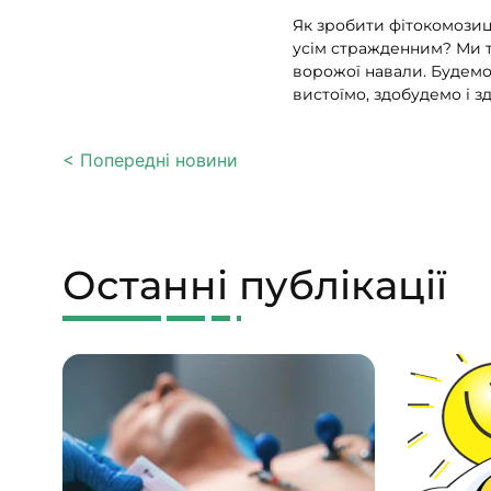
Як зробити фітокомозиц
усім стражденним? Ми т
ворожої навали. Будемо 
вистоїмо, здобудемо і зд
< Попередні новини
Останні публікації