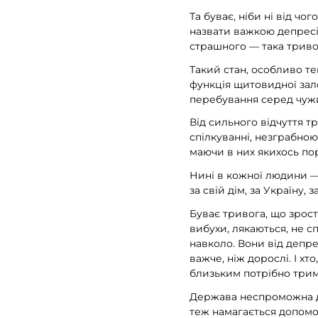
Та буває, ніби ні від ч
назвати важкою депресіє
страшного — така тривог
Такий стан, особливо те
функція щитовидної зало
перебування серед чужих
Від сильного відчуття 
спілкуванні, незграбною
маючи в них якихось по
Нині в кожної людини — ч
за свій дім, за Україну,
Буває тривога, що зроста
вибухи, лякаються, не с
навколо. Вони від депре
важче, ніж дорослі. І хт
близьким потрібно трима
Держава неспроможна до
теж намагається допомо