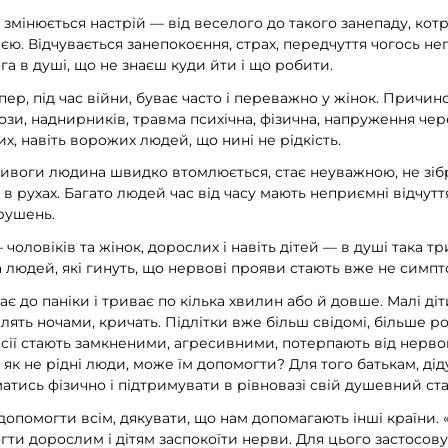
ого змінюється настрій — від веселого до такого занепаду, к
ю. Відчувається занепокоєння, страх, передчуття чогось не
а в душі, що не знаєш куди йти і що робити.
пер, під час війни, буває часто і переважно у жінок. Прич
зи, наднирників, травма психічна, фізична, напруження чер
, навіть ворожих людей, що нині не рідкість.
тривоги людина швидко втомлюється, стає неуважною, не зі
 в рухах. Багато людей час від часу мають неприємні відчуття
рушень.
оловіків та жінок, дорослих і навіть дітей — в душі така тр
 за людей, які гинуть, що нервові прояви стають вже не симпт
є до паніки і триває по кілька хвилин або й довше. Малі діт
плять ночами, кричать. Підлітки вже більш свідомі, більше ро
сії стають замкненими, агресивними, потерпають від нерво
о, як не рідні люди, може їм допомогти? Для того батькам, ді
тись фізично і підтримувати в рівновазі свій душевний ста
помогти всім, дякувати, що нам допомагають інші країни. 
гти дорослим і дітям заспокоїти нерви. Для цього застосов