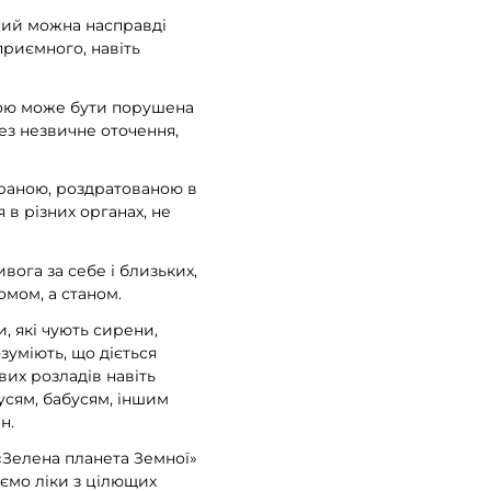
отрий можна насправді
приємного, навіть
иною може бути порушена
ез незвичне оточення,
браною, роздратованою в
 в різних органах, не
ивога за себе і близьких,
омом, а станом.
и, які чують сирени,
зуміють, що діється
вих розладів навіть
дусям, бабусям, іншим
н.
«Зелена планета Земної»
уємо ліки з цілющих