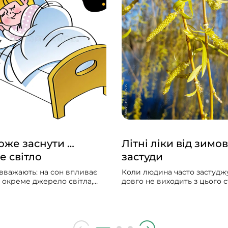
же заснути …
Літні ліки від зимов
е світло
застуди
вважають: на сон впливає
Коли людина часто застуджу
и окреме джерело світла,
довго не виходить з цього ст
гальна «доза» світла
мучить сухий чи вологий ка
дня. Щоб добре спати,
лікарі ставлять діагноз — х
ільше світла зранку і
бронхіт, народна медицина
нше ввечері. Чим більше
радить полоскати горло м
ень, тим менше його вплив
гілочками верби.