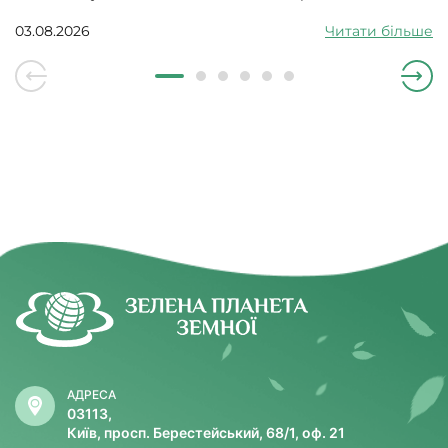
судинними проблемами. Може викликати збій
серцевого ритму, гіпотонію, зменшити силу скорочень
03.08.2026
Читати більше
серцевого м’яза.
АДРЕСА
03113,
Київ, просп. Берестейський, 68/1, оф. 21