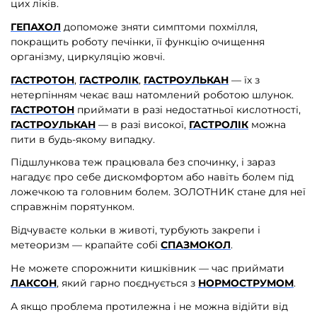
цих ліків.
ГЕПАХОЛ
допоможе зняти симптоми похмілля,
покращить роботу печінки, її функцію очищення
організму, циркуляцію жовчі.
ГАСТРОТОН
,
ГАСТРОЛІК
,
ГАСТРОУЛЬКАН
— їх з
нетерпінням чекає ваш натомлений роботою шлунок.
ГАСТРОТОН
приймати в разі недостатньої кислотності,
ГАСТРОУЛЬКАН
— в разі високої,
ГАСТРОЛІК
можна
пити в будь-якому випадку.
Підшлункова теж працювала без спочинку, і зараз
нагадує про себе дискомфортом або навіть болем під
ложечкою та головним болем. ЗОЛОТНИК стане для неї
справжнім порятунком.
Відчуваєте кольки в животі, турбують закрепи і
метеоризм — крапайте собі
СПАЗМОКОЛ
.
Не можете спорожнити кишківник — час приймати
ЛАКСОН
, який гарно поєднується з
НОРМОСТРУМОМ
.
А якщо проблема протилежна і не можна відійти від