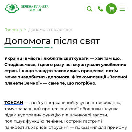
Допомога після свят
Головна
Допомога після свят
Українці вміють і люблять святкувати — хай там що.
Сподіваємося, і цього разу всі скуштували улюблених
страв. І якщо занадто захопились процесом, потім
може знадобитись допомога. Фітокомпозиції «Зеленої
планети Земної» — саме те, що потрібно.
ТОКСАН
— засіб універсальний: усуває інтоксикацію,
тамує запальний процес слизової оболонки шлунка,
підвищує травну функцію підшлункової залози,
поліпшує функцію печінки. Гострий гастрит і
панкреатит, харчові отруєння — показання для прийому