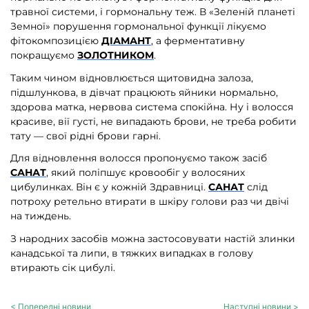
травної системи, і гормональну теж. В «Зеленій планеті
Земної» порушення гормональної функції лікуємо
фітокомпозицією
ДІАМАНТ
, а ферментативну
покращуємо
ЗОЛОТНИКОМ
.
Таким чином відновлюється щитовидна залоза,
підшлункова, в дівчат працюють яйники нормально,
здорова матка, нервова система спокійна. Ну і волосся
красиве, вії густі, не випадають брови, не треба робити
тату — свої рідні брови гарні.
Для відновлення волосся пропонуємо також засіб
САНАТ
, який поліпшує кровообіг у волосяних
цибулинках. Він є у кожній Здравниці.
САНАТ
слід
потроху ретельно втирати в шкіру голови раз чи двічі
на тиждень.
З народних засобів можна застосовувати настій злинки
канадської та липи, в тяжких випадках в голову
втирають сік цибулі.
< Попередні новини
Наступні новини >