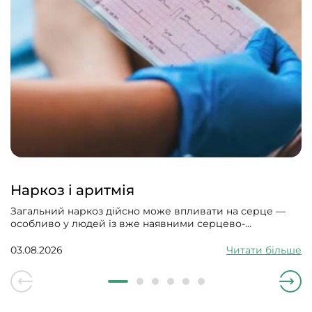
Наркоз і аритмія
Загальний наркоз дійсно може впливати на серце —
особливо у людей із вже наявними серцево-
судинними проблемами. Може викликати збій
серцевого ритму, гіпотонію, зменшити силу скорочень
03.08.2026
Читати більше
серцевого м’яза.