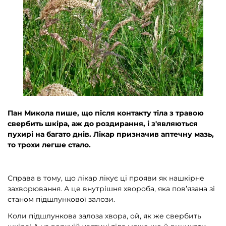
Пан Микола пише, що після контакту тіла з травою
свербить шкіра, аж до роздирання, і з'являються
пухирі на багато днів. Лікар призначив аптечну мазь,
то трохи легше стало.
Справа в тому, що лікар лікує ці прояви як нашкірне
захворювання. А це внутрішня хвороба, яка пов’язана зі
станом підшлункової залози.
Коли підшлункова залоза хвора, ой, як же свербить