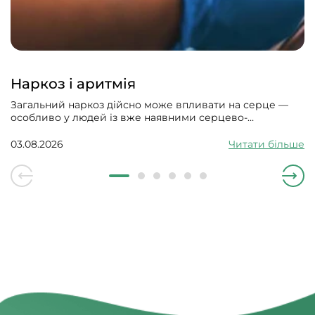
Наркоз і аритмія
Загальний наркоз дійсно може впливати на серце —
особливо у людей із вже наявними серцево-
судинними проблемами. Може викликати збій
серцевого ритму, гіпотонію, зменшити силу скорочень
03.08.2026
Читати більше
серцевого м’яза.