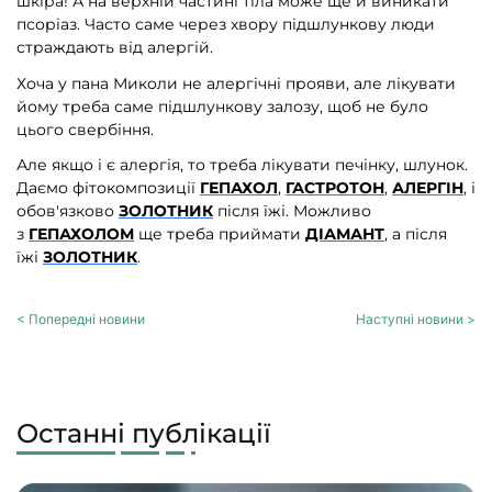
шкіра! А на верхній частині тіла може ще й виникати
псоріаз. Часто саме через хвору підшлункову люди
страждають від алергій.
Хоча у пана Миколи не алергічні прояви, але лікувати
йому треба саме підшлункову залозу, щоб не було
цього свербіння.
Але якщо і є алергія, то треба лікувати печінку, шлунок.
Даємо фітокомпозиції
ГЕПАХОЛ
,
ГАСТРОТОН
,
АЛЕРГІН
,
і
обов'язково
ЗОЛОТНИК
після їжі. Можливо
з
ГЕПАХОЛОМ
ще треба приймати
ДІАМАНТ
, а після
їжі
ЗОЛОТНИК
.
< Попередні новини
Наступні новини >
Останні публікації