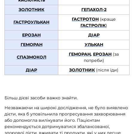
ЗОЛОТНИК
ГЕПАХОЛ-2
ГАСТРОТОН
(краще
ГАСТРОУЛЬКАН
ГАСТРОЛІК
)
ЕРОЗАН
ДІАР
ГЕМОРАН
УЛЬКАН
ГЕМОРАН
,
ЕРОЗАН
(за
СПАЗМОКОЛ
потреби)
ДІАР
ЗОЛОТНИК
(після їди)
Більш дієві засоби важко знайти.
Незважаючи на широкі дослідження, не було виявлено
дієти, яка б уповільнила прогресування захворювання
або допомогла вилікувати його. Пацієнтам
рекомендується дотримуватися збалансованої,
здорової дієти, вживати ті продукти, які у них легше