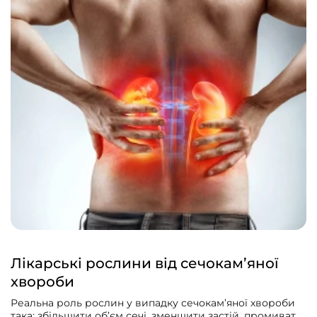
Лікарські рослини від сечокам’яної
хвороби
Реальна роль рослин у випадку сечокам’яної хвороби
така: збільшити об’єм сечі, зменшити застій, промивати