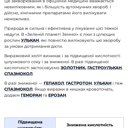
Це захворювання в офіційній медицині вважається
невиліковним, як і більшість аутоімунних хвороб. І
дійсно, хімічними препаратами його вилікувати
неможливо.
Природа ж сильна і ефективна у лікуванні цієї тяжкої
недуги. В «Зеленій планеті Земної» є ліки з цілющих
рослин
УЛЬКАН
, які повністю виліковують цю хворобу
за умови дотримання дієти.
Виразковий коліт виникає і за підвищеної кислотності
шлункового соку і за зниженої. В разі підвищеної
кислотності застосовуємо
ЗОЛОТНИК,
ГАСТРОУЛЬКАН
,
СПАЗМОКОЛ
.
В разі зниженої —
ГЕПАХОЛ
,
ГАСТРОТОН
,
УЛЬКАН
і теж
СПАЗМОКОЛ
. Якщо виразки в кишках кровоточать,
додаєм
ГЕМОРАН
та
ЕРОЗАН
.
Підвищена
Знижена кислотність
кислотність