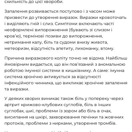
схильність до цієї хвороби.
Запалення розвивається поступово і з часом може
призвести до утворення виразок. Виразки кровоточать
і виділяють гній і слиз. Симптоми включають часті
неоформлені випорожнення (бувають зі слизом і
кров’ю), термінові позиви до випорожнення,
нетримання калу, біль та судоми внизу живота,
метеоризм, відсутність апетиту, лихоманку, втому.
Причина виразкового коліту точно не відома. Найбільш
ймовірним видається, що він пов’язаний з аномальною
роботою імунної системи в кишківнику. А саме: імунна
система хронічно активується за відсутності
інфекційного чинника, що викликає хронічне запалення
та виразки.
У деяких хворих виникає також біль у попереку через
артрит крижово-клубових суглобів, біль в інших
суглобах, шиї, проблеми із зором або біль в очах,
висипання на шкірі, захворювання печінки та жовчних
протоків, проблеми з нирками, утворення тромбів.