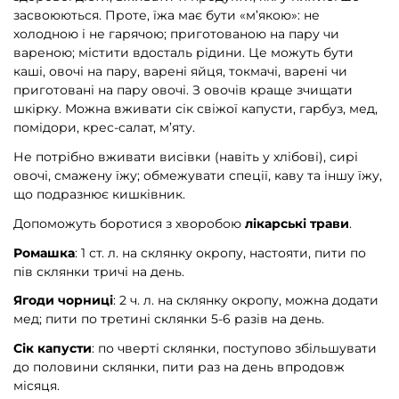
засвоюються. Проте, їжа має бути «м’якою»: не
холодною і не гарячою; приготованою на пару чи
вареною; містити вдосталь рідини. Це можуть бути
каші, овочі на пару, варені яйця, токмачі, варені чи
приготовані на пару овочі. З овочів краще зчищати
шкірку. Можна вживати сік свіжої капусти, гарбуз, мед,
помідори, крес-салат, м’яту.
Не потрібно вживати висівки (навіть у хлібові), сирі
овочі, смажену їжу; обмежувати спеції, каву та іншу їжу,
що подразнює кишківник.
Допоможуть боротися з хворобою
лікарські трави
.
Ромашка
: 1 ст. л. на склянку окропу, настояти, пити по
пів склянки тричі на день.
Ягоди чорниці
: 2 ч. л. на склянку окропу, можна додати
мед; пити по третині склянки 5-6 разів на день.
Сік капусти
: по чверті склянки, поступово збільшувати
до половини склянки, пити раз на день впродовж
місяця.