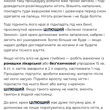
Інколи таку процедуру робити вже трохи запізно, і тоді
доведеться розм’якшувати ніготь. Візьміть напальчик,
покладіть туди вершкове масло і щовечора перед сном
одягайте на палець. Ніготь розм’якне і не буде боліти.
Тоді підніміть його краї й підкладіть під них бинт,
просякнутий кремом
ЦІЛЮЩИЙ
«Зеленої планети
Земної». Цей крем допоможе зняти запалення, набряк і
загоїть всі ушкодження. Болю більше не буде — якщо
надалі добре доглядатимете за ногами й не будете
одягати тісного взуття.
Якщо ніготь вліз не дуже глибоко — робіть ванночки із
ромашки лікарської
або
без’язичкової
упродовж 15 хв.:
6 ст. л. квітів заварити в 2 л окропу, настоювати 1 год.
Процідити, підігріти, зробити ванночку, витерти після
неї ноги насухо. Підняти врослу частину нігтя і
підкласти під нього бинт або ватку з кремом
ЦІЛЮЩИЙ
. Якщо такого крему не маєте, змочіть
тампон в йодній настоянці.
До речі, крем
ЦІЛЮЩИЙ
має дуже потужну дію, й
допоможе не лише порятуватись від врослого нігтя, а