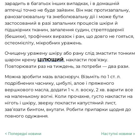
зарадить в багатьох інших випадках, і в домашній
аптечці точно не буде зайвим. Він має протизапальну,
ранозагоювальну та знеболювальну дії і може бути
застосований в разі запальних процесів шкіри й
підшкірних тканин, запалення судин, стрептодермії
(бешихи), трофічних виразок і ран, що довго не гояться,
остеомієліту, мікробних уражень.
Очищену уражену шкіру або рану слід змастити тонким
шаром крему
ЦІЛЮЩИЙ
, накласти пов’язку.
Повторювати раз на тиждень, за потреби — два рази.
Можна зробити мазь власноруч. Візьміть по 1 ст. л.
подрібнених часнику, цибулі, алое і пряженого
вершкового масла, додати 1 ч. л. воску, 2 хв. варити все
на маленькому вогні. Коли прочахне, густо накласти на
ніготь і шкіру, зверху покласти капустяний лист,
зав’язати бинтом, вкутати. Робити припарки щодня до
повного одужання.
< Попередні новини
Наступні новини >