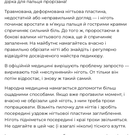
дірка для пальця прорізана!
Травмована, деформована нігтьова пластина,
недостатній або неправильний догляд — і ніготь
починає вростати в м’якуш пальця й гострими краями
спричиняє сильний біль. До того ж, проростаючи в
бокові валики нігтьового ложа, ще й спричиняє
запалення. На майбутнє намагайтесь вчасно і
правильно обрізати нігті або знайдіть і регулярно
відвідуйте досвідченого майстра педикюру.
В офіційній медицині вирішують проблему запросто —
виривають той «неслухняний» ніготь. От тільки він
потім відростає, і знову ж такий самий.
Народна медицина намагається допомогти більш
ощадними способами. Якщо вже проґавили момент, і
вчасно не обрізали цей ніготь, з ним треба трохи
попрацювати. Візьміть пилочку для нігтів і зробіть
посередині уздовж нігтьової пластини заглиблення.
Ніготь підніметься посередині і краї трохи звільняться.
Не одягайте в цей час (і взагалі ніколи) тісного взуття.