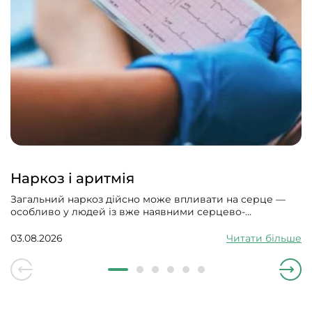
Наркоз і аритмія
Загальний наркоз дійсно може впливати на серце —
особливо у людей із вже наявними серцево-
судинними проблемами. Може викликати збій
серцевого ритму, гіпотонію, зменшити силу скорочень
03.08.2026
Читати більше
серцевого м’яза.