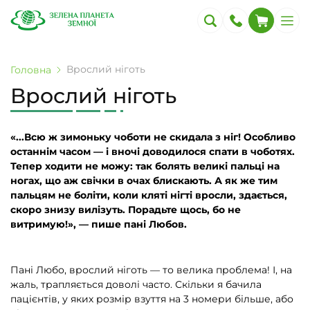
Врослий ніготь
Головна
Врослий ніготь
«...Всю ж зимоньку чоботи не скидала з ніг! Особливо
останнім часом — і вночі доводилося спати в чоботях.
Тепер ходити не можу: так болять великі пальці на
ногах, що аж свічки в очах блискають. А як же тим
пальцям не боліти, коли кляті нігті вросли, здається,
скоро знизу вилізуть. Порадьте щось, бо не
витримую!», — пише пані Любов.
Пані Любо, врослий ніготь — то велика проблема! І, на
жаль, трапляється доволі часто. Скільки я бачила
пацієнтів, у яких розмір взуття на 3 номери більше, або