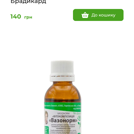
Брадикард
До кошику
140
грн