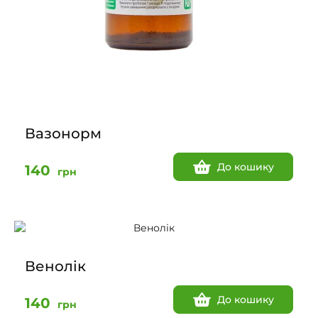
Вазонорм
До кошику
140
грн
Венолік
До кошику
140
грн