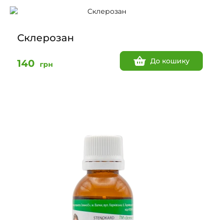
Склерозан
До кошику
140
грн