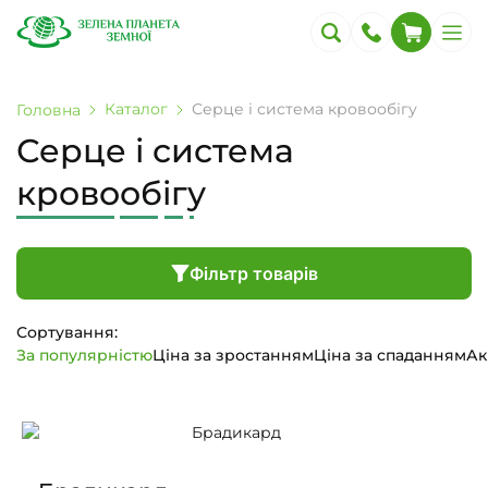
Каталог
Серце і система кровообігу
Головна
Серце і система
кровообігу
Фільтр товарів
Сортування:
За популярністю
Ціна за зростанням
Ціна за спаданням
Ак