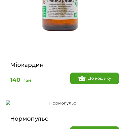
Міокардин
До кошику
140
грн
Нормопульс