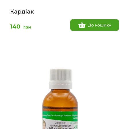
Кардіак
До кошику
140
грн