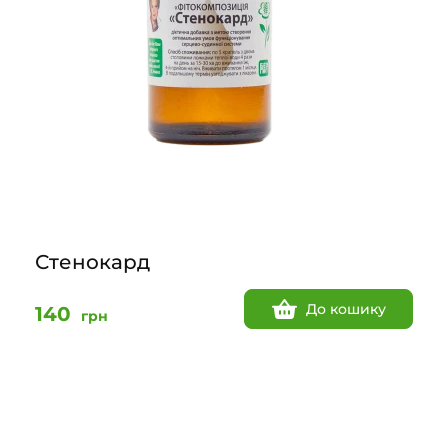
Стенокард
До кошику
140
грн