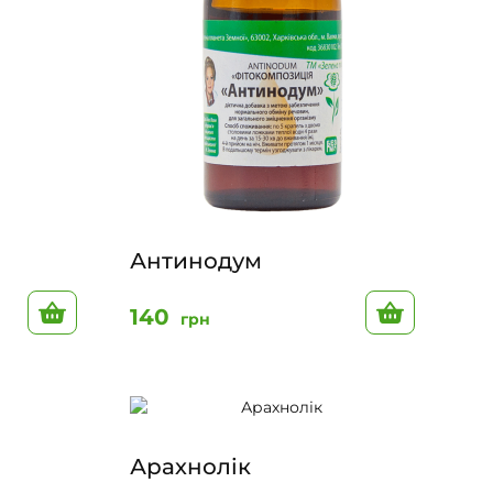
Антинодум
До кошику
До кошик
140
грн
Арахнолік