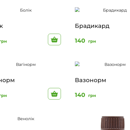
к
Брадикард
До кошику
140
грн
грн
інорм
Вазонорм
До кошику
140
грн
грн