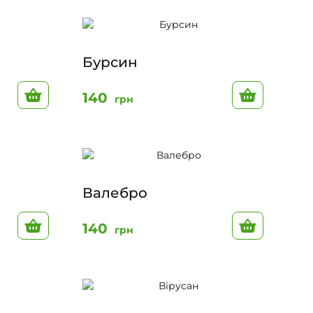
Бурсин
До кошику
До кошик
140
грн
Валебро
До кошику
До кошик
140
грн