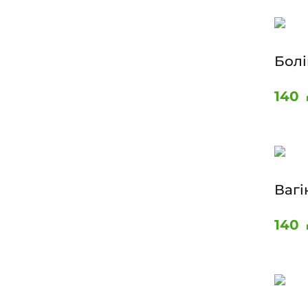
Болі
140
Ваг
140