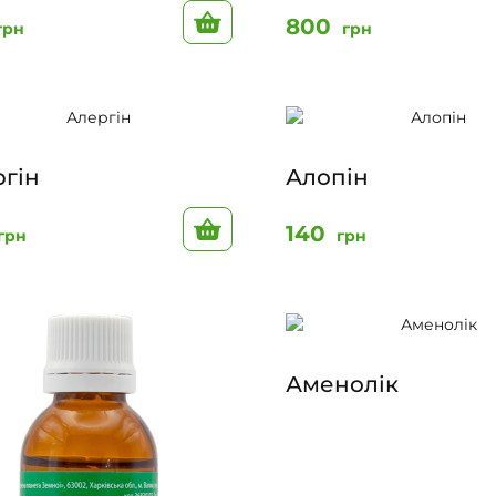
До кошику
800
грн
грн
гін
Алопін
До кошику
140
грн
грн
Аменолік