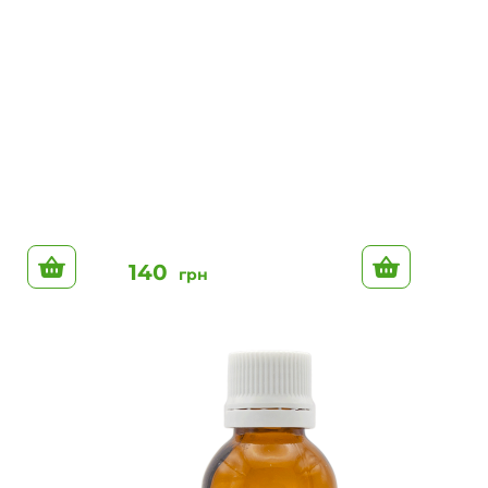
До кошику
До кошик
140
грн