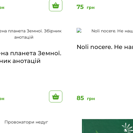
До кошику
75
рн
грн
Noli nocere. Не н
на планета Земної.
ник анотацій
До кошику
85
рн
грн