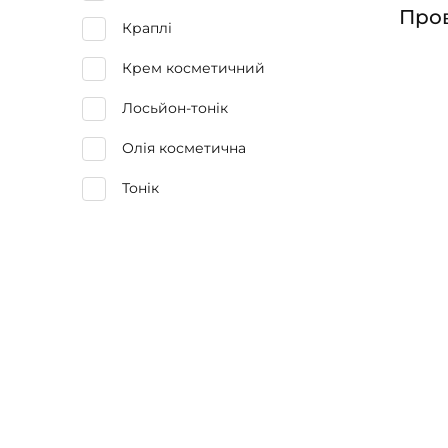
Про
Краплі
Крем косметичний
Лосьйон-тонік
Олія косметична
Тонік