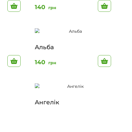
До кошику
До кошик
140
грн
Альба
До кошику
До кошик
140
грн
Ангелік