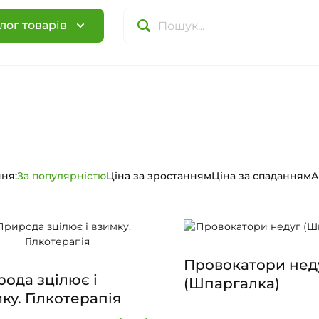
лог товарів
ня:
За популярністю
Ціна за зростанням
Ціна за спаданням
А
Провокатори нед
ода зцілює і
(Шпаргалка)
ку. Гілкотерапія