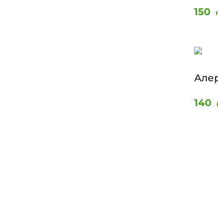
150
Алер
140