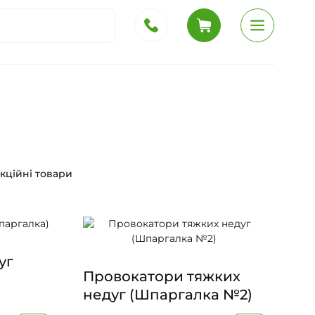
кційні товари
уг
Провокатори тяжких
недуг (Шпаргалка №2)