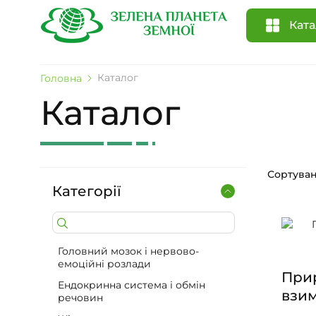
Ката
Каталог
Головна
Каталог
Сортуван
Категорії
Головний мозок і нервово-
емоційні розлади
Прир
Ендокринна система і обмін
взим
речовин