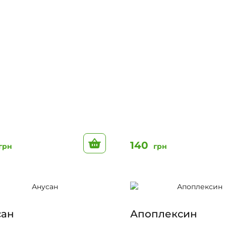
До кошику
140
грн
грн
сан
Апоплексин