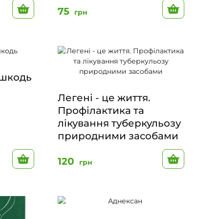
До кошику
До кошик
75
грн
ашкодь
Легені - це життя.
Профілактика та
лікування туберкульозу
природними засобами
До кошику
До кошик
120
грн