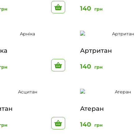
До кошику
140
грн
грн
ка
Артритан
До кошику
140
грн
грн
итан
Атеран
До кошику
140
грн
грн