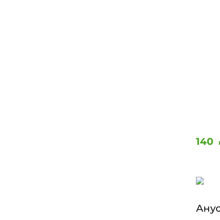
140
Ану