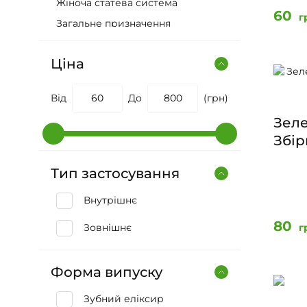
Жіноча статева система
60
г
Загальне призначення
Кровотворна система
Ціна
Імунна система
Косметика
Від
До
(грн)
ЛОР-органи
Зеле
Органи дихання
Збір
Органи зору
Органи травлення
Тип застосування
Серце і система кровообігу
Внутрішнє
Сечовивідна система
80
г
Зовнішнє
Сполучна тканина і суглоби
Чоловіча статева система
Форма випуску
Шкіра, волосся, нігті
Друкована продукція
Зубний еліксир