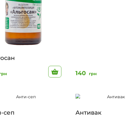
госан
До кошику
140
грн
грн
и-сеп
Антивак