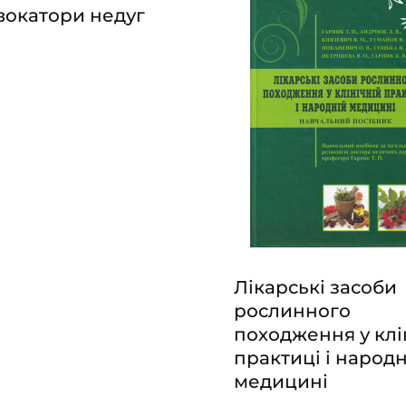
вокатори недуг
Лікарські засоби
рослинного
походження у клі
практиці і народ
медицині