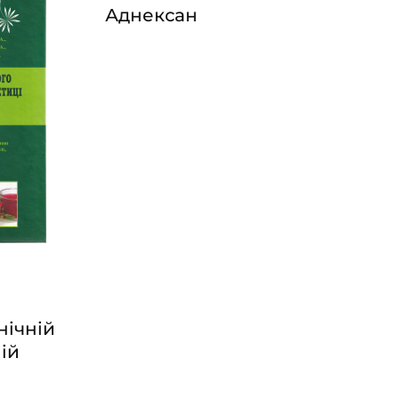
Аднексан
нічній
ній