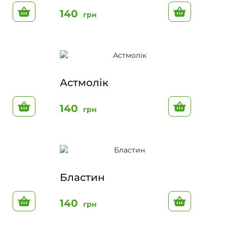
До кошику
До кошик
140
грн
Астмолік
До кошику
До кошик
140
грн
Бластин
До кошику
До кошик
140
грн