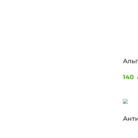
Аль
140
Ант