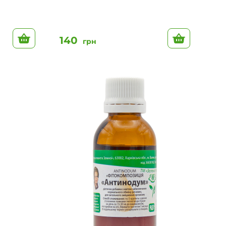
До кошику
До кошик
140
грн