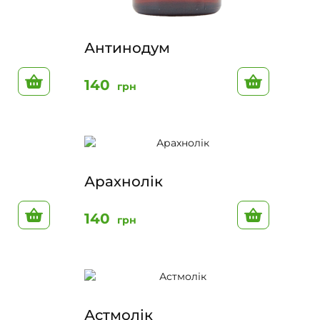
Антинодум
До кошику
До кошик
140
грн
Арахнолік
До кошику
До кошик
140
грн
Астмолік