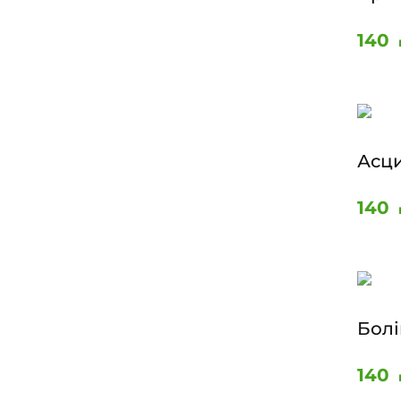
140
Асц
140
Болі
140