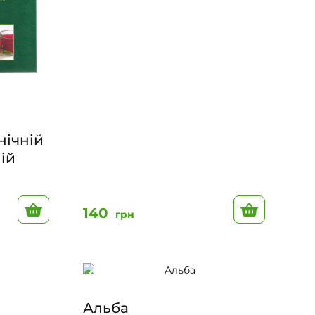
нічній
ній
До кошику
До кошик
140
грн
Альба