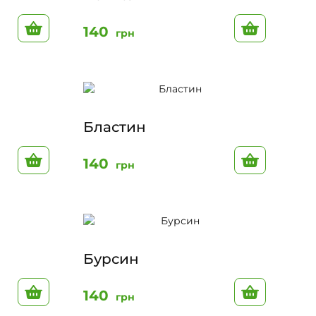
До кошику
До кошик
140
грн
Бластин
До кошику
До кошик
140
грн
Бурсин
До кошику
До кошик
140
грн