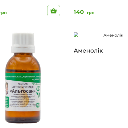
До кошику
140
грн
грн
Аменолік