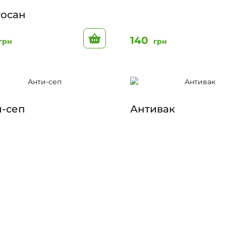
госан
До кошику
140
грн
грн
и-сеп
Антивак