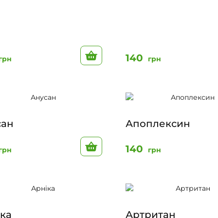
До кошику
140
грн
грн
сан
Апоплексин
До кошику
140
грн
грн
ка
Артритан