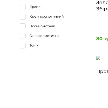
Зеле
Краплі
Збір
Крем косметичний
Лосьйон-тонік
Олія косметична
80
г
Тонік
Про