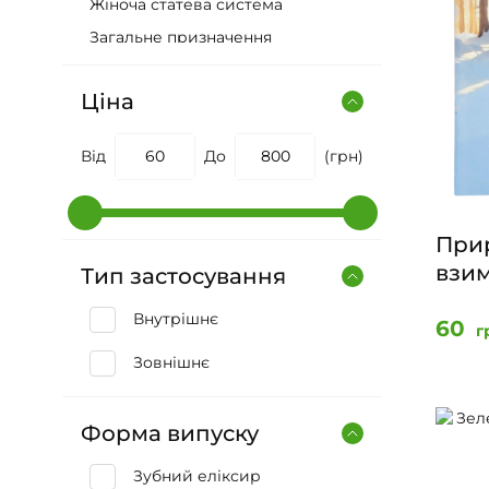
Жіноча статева система
Загальне призначення
Кровотворна система
Ціна
Імунна система
Косметика
Від
До
(грн)
ЛОР-органи
Органи дихання
Органи зору
Прир
Органи травлення
взим
Тип застосування
Серце і система кровообігу
Внутрішнє
60
г
Сечовивідна система
Зовнішнє
Сполучна тканина і суглоби
Чоловіча статева система
Форма випуску
Шкіра, волосся, нігті
Друкована продукція
Зубний еліксир