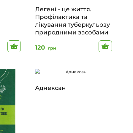
Легені - це життя.
Профілактика та
лікування туберкульозу
природними засобами
До кошику
До кошик
120
грн
Аднексан