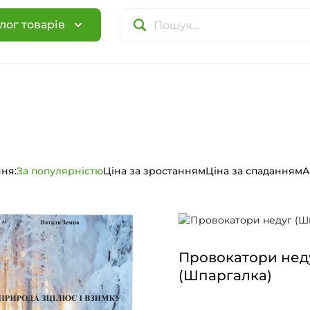
лог товарів
ня:
За популярністю
Ціна за зростанням
Ціна за спаданням
А
Провокатори нед
(Шпаргалка)