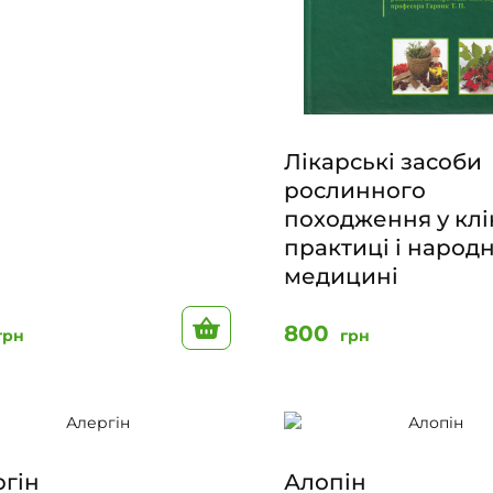
Лікарські засоби
рослинного
походження у клі
практиці і народ
медицині
До кошику
800
грн
грн
гін
Алопін