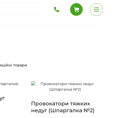
кційні товари
уг
Провокатори тяжких
недуг (Шпаргалка №2)