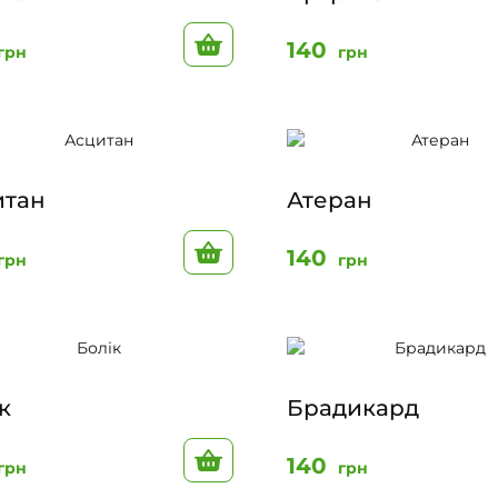
До кошику
140
грн
грн
итан
Атеран
До кошику
140
грн
грн
к
Брадикард
До кошику
140
грн
грн