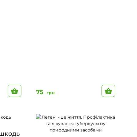
До кошику
До кошик
75
грн
ашкодь