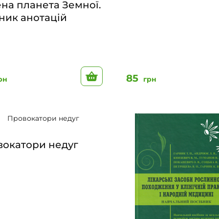
на планета Земної.
ник анотацій
До кошику
85
рн
грн
вокатори недуг