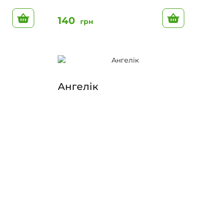
До кошику
До кошик
140
грн
Ангелік