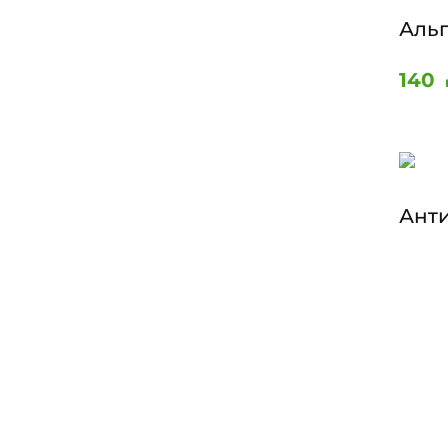
Аль
140
Ант