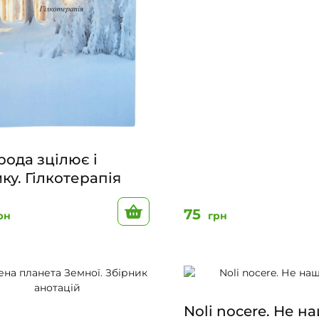
ода зцілює і
ку. Гілкотерапія
До кошику
75
рн
грн
Noli nocere. Не н