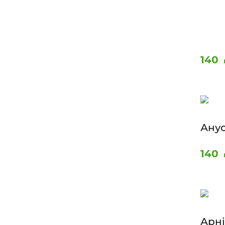
140
Ану
140
Арні